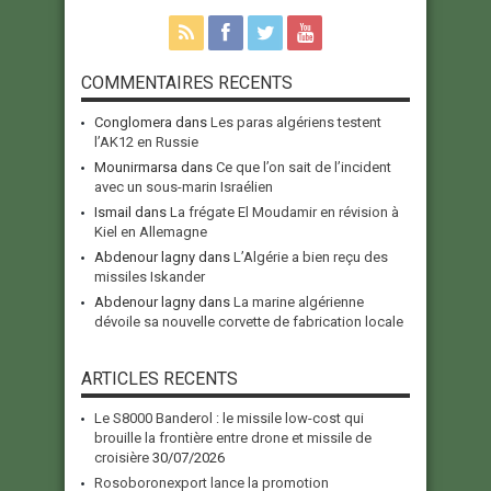
COMMENTAIRES RECENTS
Conglomera
dans
Les paras algériens testent
l’AK12 en Russie
Mounirmarsa
dans
Ce que l’on sait de l’incident
avec un sous-marin Israélien
Ismail
dans
La frégate El Moudamir en révision à
Kiel en Allemagne
Abdenour lagny
dans
L’Algérie a bien reçu des
missiles Iskander
Abdenour lagny
dans
La marine algérienne
dévoile sa nouvelle corvette de fabrication locale
ARTICLES RECENTS
Le S8000 Banderol : le missile low-cost qui
brouille la frontière entre drone et missile de
croisière
30/07/2026
Rosoboronexport lance la promotion