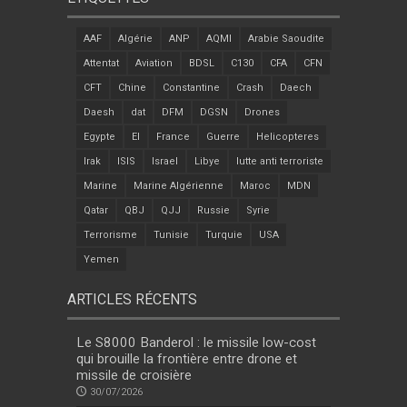
AAF
Algérie
ANP
AQMI
Arabie Saoudite
Attentat
Aviation
BDSL
C130
CFA
CFN
CFT
Chine
Constantine
Crash
Daech
Daesh
dat
DFM
DGSN
Drones
Egypte
EI
France
Guerre
Helicopteres
Irak
ISIS
Israel
Libye
lutte anti terroriste
Marine
Marine Algérienne
Maroc
MDN
Qatar
QBJ
QJJ
Russie
Syrie
Terrorisme
Tunisie
Turquie
USA
Yemen
ARTICLES RÉCENTS
Le S8000 Banderol : le missile low-cost
qui brouille la frontière entre drone et
missile de croisière
30/07/2026