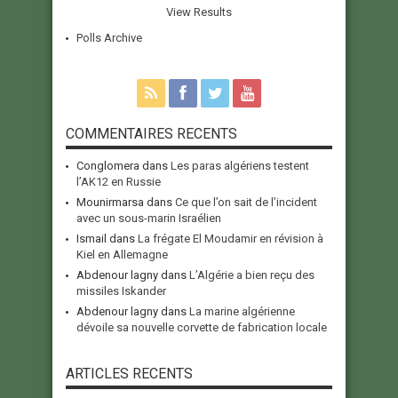
View Results
Polls Archive
COMMENTAIRES RECENTS
Conglomera
dans
Les paras algériens testent
l’AK12 en Russie
Mounirmarsa
dans
Ce que l’on sait de l’incident
avec un sous-marin Israélien
Ismail
dans
La frégate El Moudamir en révision à
Kiel en Allemagne
Abdenour lagny
dans
L’Algérie a bien reçu des
missiles Iskander
Abdenour lagny
dans
La marine algérienne
dévoile sa nouvelle corvette de fabrication locale
ARTICLES RECENTS