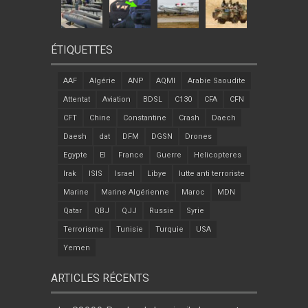
ÉTIQUETTES
AAF
Algérie
ANP
AQMI
Arabie Saoudite
Attentat
Aviation
BDSL
C130
CFA
CFN
CFT
Chine
Constantine
Crash
Daech
Daesh
dat
DFM
DGSN
Drones
Egypte
EI
France
Guerre
Helicopteres
Irak
ISIS
Israel
Libye
lutte anti terroriste
Marine
Marine Algérienne
Maroc
MDN
Qatar
QBJ
QJJ
Russie
Syrie
Terrorisme
Tunisie
Turquie
USA
Yemen
ARTICLES RÉCENTS