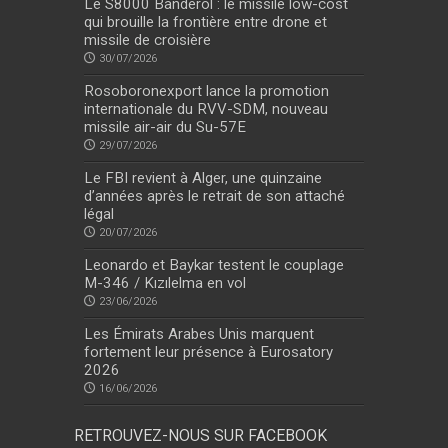
Le S8000 Banderol : le missile low-cost
qui brouille la frontière entre drone et
missile de croisière
30/07/2026
Rosoboronexport lance la promotion
internationale du RVV-SDM, nouveau
missile air-air du Su-57E
29/07/2026
Le FBI revient à Alger, une quinzaine
d’années après le retrait de son attaché
légal
20/07/2026
Leonardo et Baykar testent le couplage
M-346 / Kızılelma en vol
23/06/2026
Les Émirats Arabes Unis marquent
fortement leur présence à Eurosatory
2026
16/06/2026
RETROUVEZ-NOUS SUR FACEBOOK