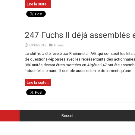
Lire la suite...
247 Fuchs II déjà assemblés e
03/06/2015
Algérie
Le chiffre a été révélé par Rheinmetall AG, qui construit les kit
de questions-réponses avec les représentants des actionnaires,
980 unités devant êtres montées en Algérie 247 ont été assembl
industriel allemand. Il semble aussi selon le document qu’une ...
Lire la suite...
Récent