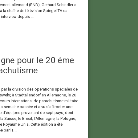
ement allemand (BND), Gerhard Schindler a
à la chaîne de télévision Spiegel TV sa
interview depuis ...
agne pour le 20 éme
rachutisme
 par la division des opérations spéciales de
swehr, à Stadtallendorf en Allemagne, le 20
ours international de parachutisme militaire
 la semaine passée et a vu s’affronter une
e d’équipes provenant de sept pays, dont
, la Suisse, le Brésil, l’Allemagne, la Pologne,
 le Royaume Unis. Cette édition a été
 par la ...