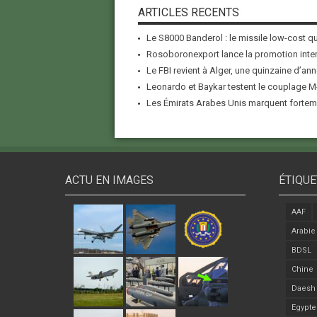
ARTICLES RECENTS
Le S8000 Banderol : le missile low-cost qui
Rosoboronexport lance la promotion inter
Le FBI revient à Alger, une quinzaine d’ann
Leonardo et Baykar testent le couplage M-
Les Émirats Arabes Unis marquent forteme
ACTU EN IMAGES
ÉTIQUE
AAF
Arabie
BDSL
Chine
Daesh
Egypte