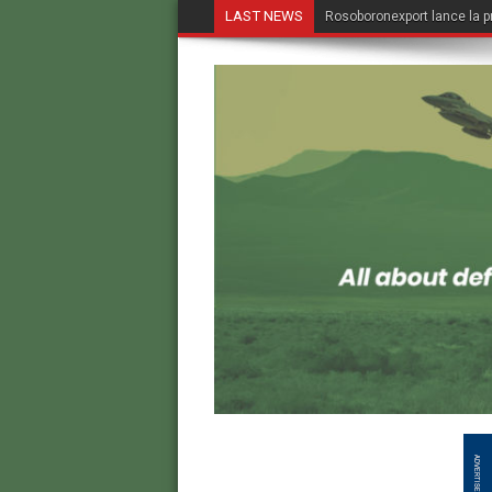
LAST NEWS
Rosoboronexport lance la p