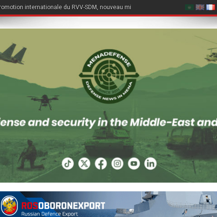
romotion internationale du RVV-SDM, nouveau missile air-air du Su-57E