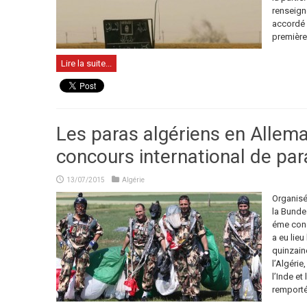
renseign
accordé 
première 
Lire la suite...
Les paras algériens en Allem
concours international de pa
13/07/2015
Algérie
Organisé
la Bunde
éme conc
a eu lieu
quinzain
l’Algérie
l’Inde et
remportée