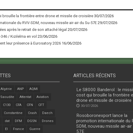
 brouille la frontière entre drone et missile de croisière
30/07/2026
nationale du RVV-SDM, nouveau missile air-air du Su-57E
29/07/2026
ées après le retrait de son attaché légal
20/07/2026
346 / Kızılelma en vol
23/06/2026
nt leur présence à Eurosatory 2026
16/06/2026
TTES
ARTICLES RÉCENTS
Algérie
ANP
AQMI
Le S8000 Banderol : le missi
cost qui brouille la frontière 
 Saoudite
Attentat
Aviation
drone et missile de croisière
C130
CFA
CFN
CFT
30/07/2026
Constantine
Crash
Daech
Rosoboronexport lance la
promotion internationale du
dat
DFM
DGSN
Drones
SDM, nouveau missile air-air
EI
France
Guerre
57E