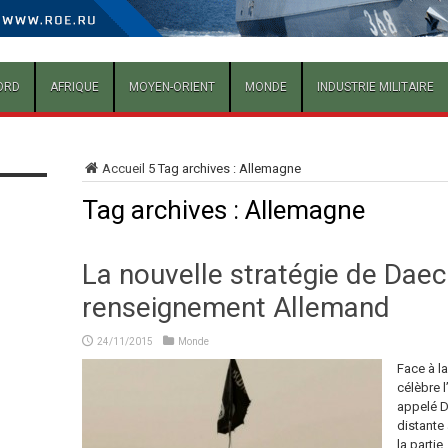
ORD
AFRIQUE
MOYEN-ORIENT
MONDE
INDUSTRIE MILITAIRE
Accueil
5
Tag archives : Allemagne
Tag archives :
Allemagne
La nouvelle stratégie de Daec
renseignement Allemand
24/11/2015
Monde
Face à l
célèbre 
appelé D
distante
la partie