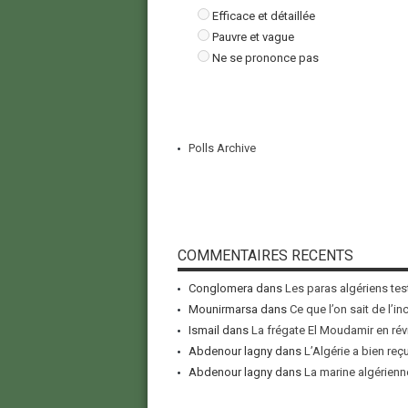
Efficace et détaillée
Pauvre et vague
Ne se prononce pas
Polls Archive
COMMENTAIRES RECENTS
Conglomera
dans
Les paras algériens tes
Mounirmarsa
dans
Ce que l’on sait de l’i
Ismail
dans
La frégate El Moudamir en rév
Abdenour lagny
dans
L’Algérie a bien reç
Abdenour lagny
dans
La marine algérienne