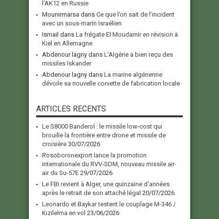
l’AK12 en Russie
Mounirmarsa
dans
Ce que l’on sait de l’incident
avec un sous-marin Israélien
Ismail
dans
La frégate El Moudamir en révision à
Kiel en Allemagne
Abdenour lagny
dans
L’Algérie a bien reçu des
missiles Iskander
Abdenour lagny
dans
La marine algérienne
dévoile sa nouvelle corvette de fabrication locale
ARTICLES RECENTS
Le S8000 Banderol : le missile low-cost qui
brouille la frontière entre drone et missile de
croisière
30/07/2026
Rosoboronexport lance la promotion
internationale du RVV-SDM, nouveau missile air-
air du Su-57E
29/07/2026
Le FBI revient à Alger, une quinzaine d’années
après le retrait de son attaché légal
20/07/2026
Leonardo et Baykar testent le couplage M-346 /
Kızılelma en vol
23/06/2026