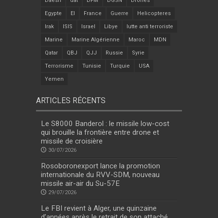
Daesh
dat
DFM
DGSN
Drones
Egypte
EI
France
Guerre
Helicopteres
Irak
ISIS
Israel
Libye
lutte anti terroriste
Marine
Marine Algérienne
Maroc
MDN
Qatar
QBJ
QJJ
Russie
Syrie
Terrorisme
Tunisie
Turquie
USA
Yemen
ARTICLES RÉCENTS
Le S8000 Banderol : le missile low-cost
qui brouille la frontière entre drone et
missile de croisière
30/07/2026
Rosoboronexport lance la promotion
internationale du RVV-SDM, nouveau
missile air-air du Su-57E
29/07/2026
Le FBI revient à Alger, une quinzaine
d’années après le retrait de son attaché