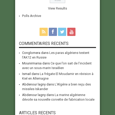
View Results
Polls Archive
COMMENTAIRES RECENTS
Conglomera
dans
Les paras algériens testent
l’AK12 en Russie
Mounirmarsa
dans
Ce que l’on sait de l’incident
avec un sous-marin Israélien
Ismail
dans
La frégate El Moudamir en révision à
Kiel en Allemagne
Abdenour lagny
dans
L’Algérie a bien reçu des
missiles Iskander
Abdenour lagny
dans
La marine algérienne
dévoile sa nouvelle corvette de fabrication locale
ARTICLES RECENTS