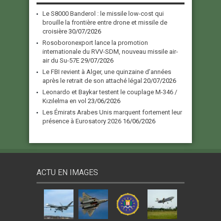
Le S8000 Banderol : le missile low-cost qui
brouille la frontière entre drone et missile de
croisière
30/07/2026
Rosoboronexport lance la promotion
internationale du RVV-SDM, nouveau missile air-
air du Su-57E
29/07/2026
Le FBI revient à Alger, une quinzaine d’années
après le retrait de son attaché légal
20/07/2026
Leonardo et Baykar testent le couplage M-346 /
Kızılelma en vol
23/06/2026
Les Émirats Arabes Unis marquent fortement leur
présence à Eurosatory 2026
16/06/2026
ACTU EN IMAGES