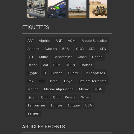
ÉTIQUETTES
AAF
Algérie
ANP
AQMI
Arabie Saoudite
Attentat
Aviation
BDSL
C130
CFA
CFN
CFT
Chine
Constantine
Crash
Daech
Daesh
dat
DFM
DGSN
Drones
Egypte
EI
France
Guerre
Helicopteres
Irak
ISIS
Israel
Libye
lutte anti terroriste
Marine
Marine Algérienne
Maroc
MDN
Qatar
QBJ
QJJ
Russie
Syrie
Terrorisme
Tunisie
Turquie
USA
Yemen
ARTICLES RÉCENTS