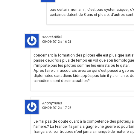
pas certain mon ami , c’est pas systematique , c’
certaines datent de 3 ans et plus et d’autres son
secret-difa3
08/04/2012 à 16:21
concernant la formation des pilotes elle est plus que satisf
passe deux fois plus de temps en vol que son homologue M
n’importe pas les pilotes comme les émirats ou le qatar.
Après faire un raccourcis avec ce qui s’est passé à gao est 
diplomates canadiens kidnappés pas loin il y a un an et de
canadiens sont des incapables?
Anonymous
08/04/2012 à 17:25
Je n’ai pas de doute quant à la competence des pilotes,j’a
l’arriere.? La France n’a jamais gagné une guerre et pourtan
français et leur troupes n’ont jamais manqué de materiels p