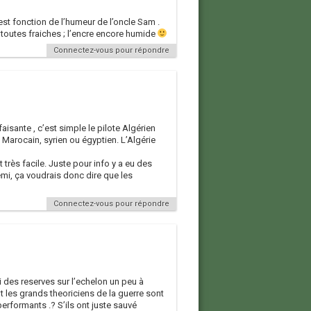
est fonction de l’humeur de l’oncle Sam .
t toutes fraiches ; l’encre encore humide
Connectez-vous pour répondre
aisante , c’est simple le pilote Algérien
arocain, syrien ou égyptien. L’Algérie
très facile. Juste pour info y a eu des
mi, ça voudrais donc dire que les
Connectez-vous pour répondre
i des reserves sur l’echelon un peu à
t les grands theoriciens de la guerre sont
erformants .? S’ils ont juste sauvé