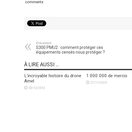
comments
Précédent :
S300 PMU2 : comment protéger ces
équipements censés nous protéger ?
À LIRE AUSSI ...
L'incroyable histoire du drone
1 000 000 de mercis
Amel
27/11/2013
03/12/2013