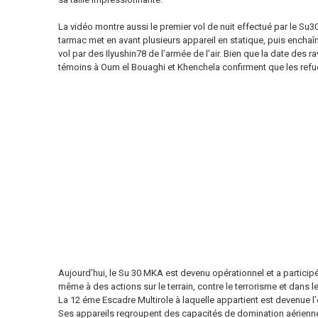
La vidéo montre aussi le premier vol de nuit effectué par le Su3
tarmac met en avant plusieurs appareil en statique, puis enchaî
vol par des Ilyushin78 de l’armée de l’air. Bien que la date des r
témoins à Oum el Bouaghi et Khenchela confirment que les refu
Aujourd’hui, le Su 30 MKA est devenu opérationnel et a participé
même à des actions sur le terrain, contre le terrorisme et dans le 
La 12 éme Escadre Multirole à laquelle appartient est devenue l’
Ses appareils regroupent des capacités de domination aérienne