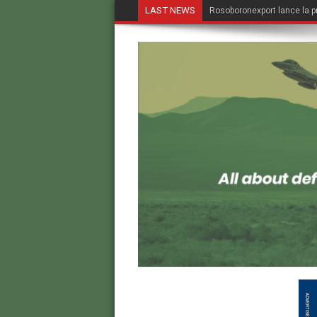
LAST NEWS
Rosoboronexport lance la p