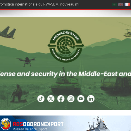
romotion internationale du RVV-SDM, nouveau missile air-air du Su-57E