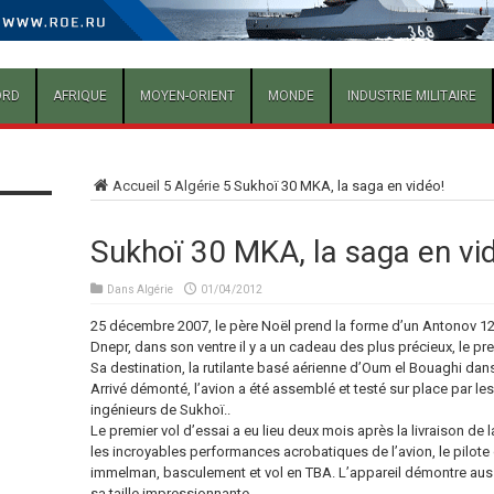
ORD
AFRIQUE
MOYEN-ORIENT
MONDE
INDUSTRIE MILITAIRE
Accueil
5
Algérie
5
Sukhoï 30 MKA, la saga en vidéo!
Sukhoï 30 MKA, la saga en vi
Dans
Algérie
01/04/2012
25 décembre 2007, le père Noël prend la forme d’un Antonov 12
Dnepr, dans son ventre il y a un cadeau des plus précieux, le pr
Sa destination, la rutilante basé aérienne d’Oum el Bouaghi dans 
Arrivé démonté, l’avion a été assemblé et testé sur place par le
ingénieurs de Sukhoï..
Le premier vol d’essai a eu lieu deux mois après la livraison de la b
les incroyables performances acrobatiques de l’avion, le pilote 
immelman, basculement et vol en TBA. L’appareil démontre aussi
sa taille impressionnante.