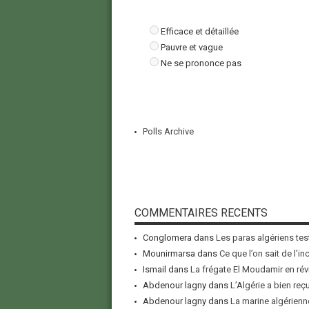
Efficace et détaillée
Pauvre et vague
Ne se prononce pas
Polls Archive
COMMENTAIRES RECENTS
Conglomera
dans
Les paras algériens tes
Mounirmarsa
dans
Ce que l’on sait de l’i
Ismail
dans
La frégate El Moudamir en rév
Abdenour lagny
dans
L’Algérie a bien reç
Abdenour lagny
dans
La marine algérienne