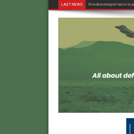
LAST NEWS
Rosoboronexport lance la p