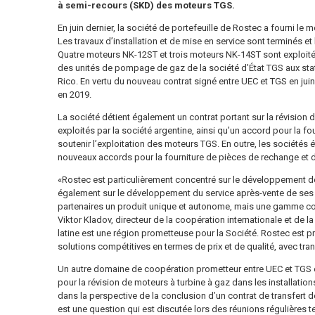
à semi-recours (SKD) des moteurs TGS.
En juin dernier, la société de portefeuille de Rostec a fourni le 
Les travaux d’installation et de mise en service sont terminés et
Quatre moteurs NK-12ST et trois moteurs NK-14ST sont exploité
des unités de pompage de gaz de la société d’État TGS aux stat
Rico. En vertu du nouveau contrat signé entre UEC et TGS en juin
en 2019.
La société détient également un contrat portant sur la révision
exploités par la société argentine, ainsi qu’un accord pour la f
soutenir l’exploitation des moteurs TGS. En outre, les sociétés é
nouveaux accords pour la fourniture de pièces de rechange et
«Rostec est particulièrement concentré sur le développement d
également sur le développement du service après-vente de ses 
partenaires un produit unique et autonome, mais une gamme co
Viktor Kladov, directeur de la coopération internationale et de l
latine est une région prometteuse pour la Société. Rostec est p
solutions compétitives en termes de prix et de qualité, avec trans
Un autre domaine de coopération prometteur entre UEC et TGS est
pour la révision de moteurs à turbine à gaz dans les installation
dans la perspective de la conclusion d’un contrat de transfert d
est une question qui est discutée lors des réunions régulières t