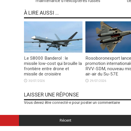
maintenance d’hélicoptères russes
ce
À LIRE AUSSI ...
Le S8000 Banderol : le
Rosoboronexport lance
missile low-cost qui brouille la
promotion international
frontière entre drone et
RVV-SDM, nouveau mis
missile de croisière
air-air du Su-57E
30/07/2026
29/07/2026
LAISSER UNE RÉPONSE
Vous devez être
connecté-e
pour poster un commentaire
Récent