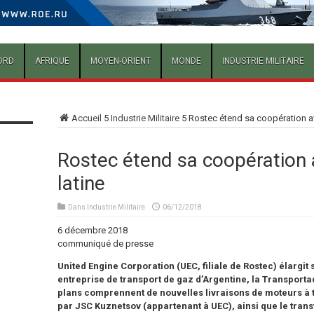
ORD
AFRIQUE
MOYEN-ORIENT
MONDE
INDUSTRIE MILITAIRE
Accueil
5
Industrie Militaire
5
Rostec étend sa coopération av
Rostec étend sa coopération 
latine
Dans
Industrie Militaire
06/12/2018
6 décembre 2018
communiqué de presse
United Engine Corporation (UEC, filiale de Rostec) élargit
entreprise de transport de gaz d’Argentine, la Transporta
plans comprennent de nouvelles livraisons de moteurs à t
par JSC Kuznetsov (appartenant à UEC), ainsi que le trans