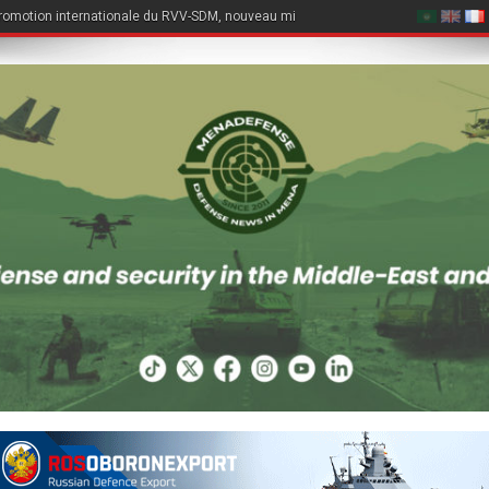
romotion internationale du RVV-SDM, nouveau missile air-air du Su-57E