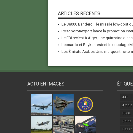
ARTICLES RECENTS
Le S8000 Banderol : le missile low-cost qui
Rosoboronexport lance la promotion inter
Le FBI revient à Alger, une quinzaine d’ann
Leonardo et Baykar testent le couplage M-
Les Émirats Arabes Unis marquent forteme
ACTU EN IMAGES
ÉTIQUE
AAF
Arabie
BDSL
Chine
Daesh