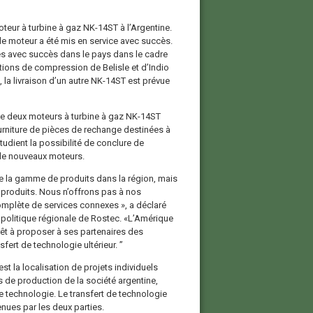
moteur à turbine à gaz NK-14ST à l’Argentine.
 le moteur a été mis en service avec succès.
s avec succès dans le pays dans le cadre
ions de compression de Belisle et d’Indio
, la livraison d’un autre NK-14ST est prévue
 de deux moteurs à turbine à gaz NK-14ST
ourniture de pièces de rechange destinées à
tudient la possibilité de conclure de
 de nouveaux moteurs.
e la gamme de produits dans la région, mais
produits. Nous n’offrons pas à nos
mplète de services connexes », a déclaré
a politique régionale de Rostec. «L’Amérique
rêt à proposer à ses partenaires des
fert de technologie ultérieur. ”
 la localisation de projets individuels
s de production de la société argentine,
e technologie. Le transfert de technologie
enues par les deux parties.