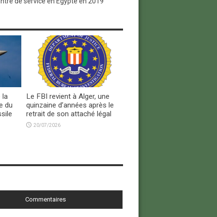
ntre de service en Egypte en 2019
 la
Le FBI revient à Alger, une
e du
quinzaine d’années après le
sile
retrait de son attaché légal
20/07/2026
Commentaires