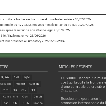
 brouille la frontière entre drone et missile de croisière
30/07/2026
nationale du RVV-SDM, nouveau missile air-air du Su-57E
29/07/2026
ées après le retrait de son attaché légal
20/07/2026
346 / Kızılelma en vol
23/06/2026
nt leur présence à Eurosatory 2026
16/06/2026
TTES
ARTICLES RÉCENTS
Algérie
ANP
AQMI
Le S8000 Banderol : le missi
cost qui brouille la frontière 
 Saoudite
Attentat
Aviation
drone et missile de croisière
C130
CFA
CFN
CFT
30/07/2026
Constantine
Crash
Daech
Rosoboronexport lance la
promotion internationale du
dat
DFM
DGSN
Drones