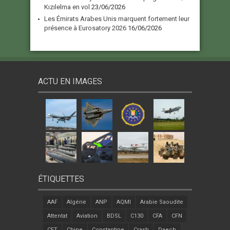
Kızılelma en vol
23/06/2026
Les Émirats Arabes Unis marquent fortement leur
présence à Eurosatory 2026
16/06/2026
ACTU EN IMAGES
ÉTIQUETTES
AAF
Algérie
ANP
AQMI
Arabie Saoudite
Attentat
Aviation
BDSL
C130
CFA
CFN
CFT
Chine
Constantine
Crash
Daech