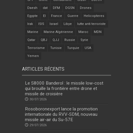
Daesh
dat
DFM
DGSN
Drones
Egypte
EI
France
Guerre
Helicopteres
Irak
ISIS
Israel
Libye
lutte anti terroriste
Marine
Marine Algérienne
Maroc
MDN
Qatar
QBJ
QJJ
Russie
Syrie
Terrorisme
Tunisie
Turquie
USA
Yemen
ARTICLES RÉCENTS
Le S8000 Banderol : le missile low-cost
qui brouille la frontière entre drone et
missile de croisière
30/07/2026
Rosoboronexport lance la promotion
internationale du RVV-SDM, nouveau
missile air-air du Su-57E
29/07/2026