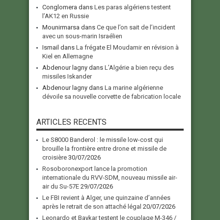
Conglomera
dans
Les paras algériens testent
l’AK12 en Russie
Mounirmarsa
dans
Ce que l’on sait de l’incident
avec un sous-marin Israélien
Ismail
dans
La frégate El Moudamir en révision à
Kiel en Allemagne
Abdenour lagny
dans
L’Algérie a bien reçu des
missiles Iskander
Abdenour lagny
dans
La marine algérienne
dévoile sa nouvelle corvette de fabrication locale
ARTICLES RECENTS
Le S8000 Banderol : le missile low-cost qui
brouille la frontière entre drone et missile de
croisière
30/07/2026
Rosoboronexport lance la promotion
internationale du RVV-SDM, nouveau missile air-
air du Su-57E
29/07/2026
Le FBI revient à Alger, une quinzaine d’années
après le retrait de son attaché légal
20/07/2026
Leonardo et Baykar testent le couplage M-346 /