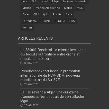
Irak
ISIS
Israel
Libye
lutte anti terroriste
Marine
Marine Algérienne
Maroc
MDN
Qatar
QBJ
QJJ
Russie
Syrie
Terrorisme
Tunisie
Turquie
USA
Yemen
ARTICLES RÉCENTS
Le S8000 Banderol : le missile low-cost
qui brouille la frontière entre drone et
missile de croisière
30/07/2026
Rosoboronexport lance la promotion
internationale du RVV-SDM, nouveau
missile air-air du Su-57E
29/07/2026
Le FBI revient à Alger, une quinzaine
d’années après le retrait de son attaché
légal
20/07/2026