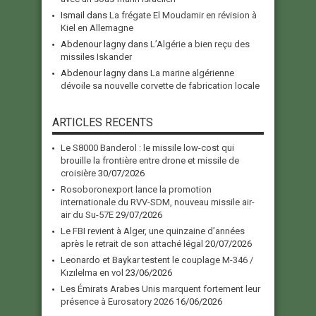
Ismail
dans
La frégate El Moudamir en révision à
Kiel en Allemagne
Abdenour lagny
dans
L’Algérie a bien reçu des
missiles Iskander
Abdenour lagny
dans
La marine algérienne
dévoile sa nouvelle corvette de fabrication locale
ARTICLES RECENTS
Le S8000 Banderol : le missile low-cost qui
brouille la frontière entre drone et missile de
croisière
30/07/2026
Rosoboronexport lance la promotion
internationale du RVV-SDM, nouveau missile air-
air du Su-57E
29/07/2026
Le FBI revient à Alger, une quinzaine d’années
après le retrait de son attaché légal
20/07/2026
Leonardo et Baykar testent le couplage M-346 /
Kızılelma en vol
23/06/2026
Les Émirats Arabes Unis marquent fortement leur
présence à Eurosatory 2026
16/06/2026