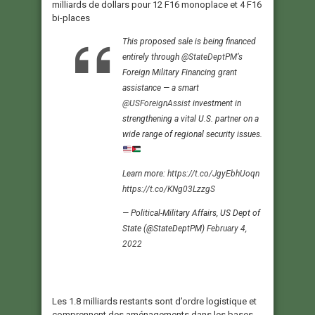
milliards de dollars pour 12 F16 monoplace et 4 F16
bi-places
This proposed sale is being financed
entirely through
@StateDeptPM
‘s
Foreign Military Financing grant
assistance — a smart
@USForeignAssist
investment in
strengthening a vital U.S. partner on a
wide range of regional security issues.
Learn more:
https://t.co/JgyEbhUoqn
https://t.co/KNg03LzzgS
— Political-Military Affairs, US Dept of
State (@StateDeptPM)
February 4,
2022
Les 1.8 milliards restants sont d’ordre logistique et
comprennent des aménagements dans les bases