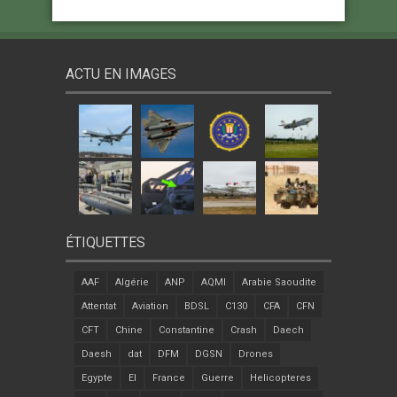
ACTU EN IMAGES
ÉTIQUETTES
AAF
Algérie
ANP
AQMI
Arabie Saoudite
Attentat
Aviation
BDSL
C130
CFA
CFN
CFT
Chine
Constantine
Crash
Daech
Daesh
dat
DFM
DGSN
Drones
Egypte
EI
France
Guerre
Helicopteres