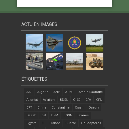
ACTU EN IMAGES
ÉTIQUETTES
AAF
Algérie
ANP
AQMI
Arabie Saoudite
Attentat
Aviation
BDSL
C130
CFA
CFN
CFT
Chine
Constantine
Crash
Daech
Daesh
dat
DFM
DGSN
Drones
Egypte
EI
France
Guerre
Helicopteres