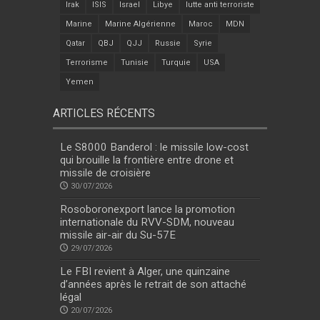
Irak
ISIS
Israel
Libye
lutte anti terroriste
Marine
Marine Algérienne
Maroc
MDN
Qatar
QBJ
QJJ
Russie
Syrie
Terrorisme
Tunisie
Turquie
USA
Yemen
ARTICLES RÉCENTS
Le S8000 Banderol : le missile low-cost
qui brouille la frontière entre drone et
missile de croisière
30/07/2026
Rosoboronexport lance la promotion
internationale du RVV-SDM, nouveau
missile air-air du Su-57E
29/07/2026
Le FBI revient à Alger, une quinzaine
d’années après le retrait de son attaché
légal
20/07/2026