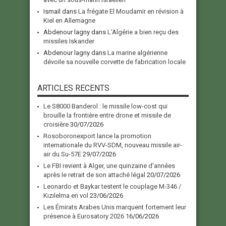
Ismail
dans
La frégate El Moudamir en révision à
Kiel en Allemagne
Abdenour lagny
dans
L’Algérie a bien reçu des
missiles Iskander
Abdenour lagny
dans
La marine algérienne
dévoile sa nouvelle corvette de fabrication locale
ARTICLES RECENTS
Le S8000 Banderol : le missile low-cost qui
brouille la frontière entre drone et missile de
croisière
30/07/2026
Rosoboronexport lance la promotion
internationale du RVV-SDM, nouveau missile air-
air du Su-57E
29/07/2026
Le FBI revient à Alger, une quinzaine d’années
après le retrait de son attaché légal
20/07/2026
Leonardo et Baykar testent le couplage M-346 /
Kızılelma en vol
23/06/2026
Les Émirats Arabes Unis marquent fortement leur
présence à Eurosatory 2026
16/06/2026