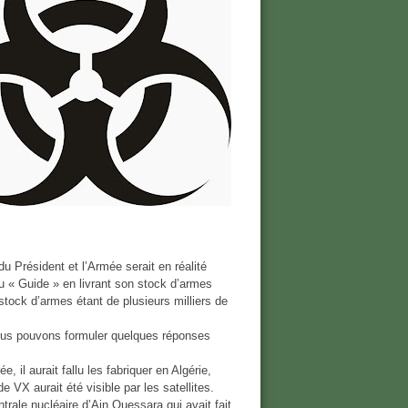
du Président et l’Armée serait en réalité
du « Guide » en livrant son stock d’armes
stock d’armes étant de plusieurs milliers de
ous pouvons formuler quelques réponses
 il aurait fallu les fabriquer en Algérie,
 VX aurait été visible par les satellites.
ntrale nucléaire d’Ain Ouessara qui avait fait