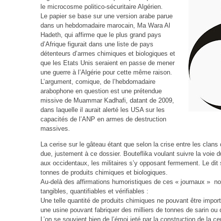
le microcosme politico-sécuritaire Algérien.
Le papier se base sur une version arabe parue
dans un hebdomadaire marocain, Ma Wara Al
Hadeth, qui affirme que le plus grand pays
d’Afrique figurait dans une liste de pays
détenteurs d’armes chimiques et biologiques et
que les Etats Unis seraient en passe de mener
une guerre à l’Algérie pour cette même raison.
L’argument, comique, de l’hebdomadaire
arabophone en question est une prétendue
missive de Muammar Kadhafi, datant de 2009,
dans laquelle il aurait alerté les USA sur les
capacités de l’ANP en armes de destruction
massives.
La cerise sur le gâteau étant que selon la crise entre les clans 
due, justement à ce dossier. Bouteflika voulant suivre la voie 
aux occidentaux, les militaires s’y opposant fermement. Le dit 
tonnes de produits chimiques et biologiques.
Au-delà des affirmations humoristiques de ces « journaux » n
tangibles, quantifiables et vérifiables :
Une telle quantité de produits chimiques ne pouvant être importée,
une usine pouvant fabriquer des milliers de tonnes de sarin ou de
L’on se souvient bien de l’émoi jeté par la construction de la ce