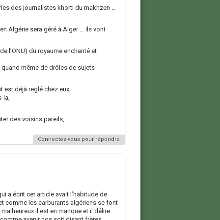
es des journalistes khorti du makhzen …
n Algérie sera géré à Alger … ils vont
 de l’ONU) du royaume enchanté et
nt quand même de drôles de sujets
ut est déjà reglé chez eux,
-la,
er des voisins pareils,
Connectez-vous pour répondre
 a écrit cet article avait l’habitude de
et comme les carburants algériens se font
malheureux il est en manque et il délire.
 comme avenir nos soit disant frères