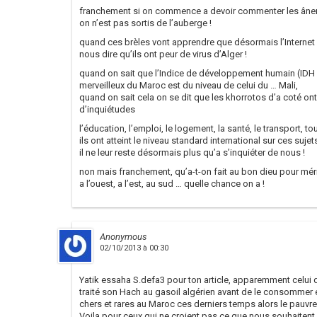
franchement si on commence a devoir commenter les âneri
on n’est pas sortis de l’auberge !
quand ces brèles vont apprendre que désormais l’Internet e
nous dire qu’ils ont peur de virus d’Alger !
quand on sait que l’Indice de développement humain (IDH
merveilleux du Maroc est du niveau de celui du … Mali,
quand on sait cela on se dit que les khorrotos d’a coté o
d’inquiétudes
l’éducation, l’emploi, le logement, la santé, le transport, to
ils ont atteint le niveau standard international sur ces sujets
il ne leur reste désormais plus qu’a s’inquiéter de nous !
non mais franchement, qu’a-t-on fait au bon dieu pour mérit
a l’ouest, a l’est, au sud … quelle chance on a !
Anonymous
02/10/2013 à 00:30
Yatik essaha S.defa3 pour ton article, apparemment celui qui
traité son Hach au gasoil algérien avant de le consommer 
chers et rares au Maroc ces derniers temps alors le pauvre 
Voila pour ceux qui ne croient pas ce que nous souhaitent