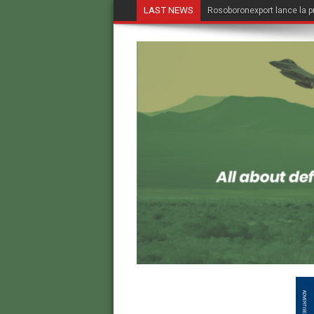
LAST NEWS
Rosoboronexport lance la p