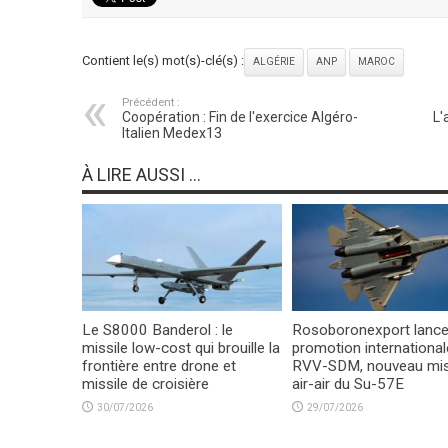
Contient le(s) mot(s)-clé(s) :
ALGÉRIE
ANP
MAROC
Précédent :
Coopération : Fin de l'exercice Algéro-
L'
Italien Medex13
À LIRE AUSSI ...
Le S8000 Banderol : le
Rosoboronexport lance
missile low-cost qui brouille la
promotion international
frontière entre drone et
RVV-SDM, nouveau mis
missile de croisière
air-air du Su-57E
30/07/2026
29/07/2026