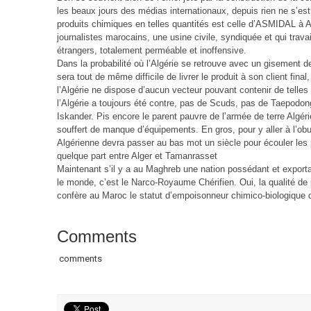
les beaux jours des médias internationaux, depuis rien ne s’est
produits chimiques en telles quantités est celle d’ASMIDAL à 
journalistes marocains, une usine civile, syndiquée et qui trava
étrangers, totalement perméable et inoffensive.
Dans la probabilité où l’Algérie se retrouve avec un gisement d
sera tout de même difficile de livrer le produit à son client final
l’Algérie ne dispose d’aucun vecteur pouvant contenir de telles 
l’Algérie a toujours été contre, pas de Scuds, pas de Taepodo
Iskander. Pis encore le parent pauvre de l’armée de terre Algérien
souffert de manque d’équipements. En gros, pour y aller à l’obus
Algérienne devra passer au bas mot un siècle pour écouler les
quelque part entre Alger et Tamanrasset
Maintenant s’il y a au Maghreb une nation possédant et exporta
le monde, c’est le Narco-Royaume Chérifien. Oui, la qualité de
confère au Maroc le statut d’empoisonneur chimico-biologique d
Comments
comments