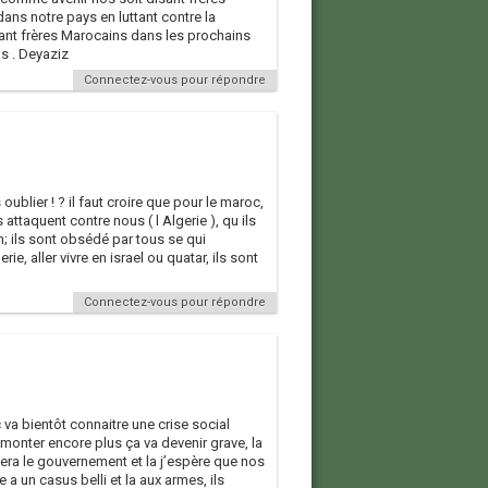
ns notre pays en luttant contre la
ant frères Marocains dans les prochains
us . Deyaziz
Connectez-vous pour répondre
ublier ! ? il faut croire que pour le maroc,
 attaquent contre nous ( l Algerie ), qu ils
n; ils sont obsédé par tous se qui
ie, aller vivre en israel ou quatar, ils sont
Connectez-vous pour répondre
 va bientôt connaitre une crise social
onter encore plus ça va devenir grave, la
 sera le gouvernement et la j’espère que nos
 a un casus belli et la aux armes, ils