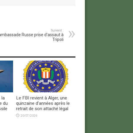
Suivant :
ambassade Russe prise d'assaut à
Tripoli
 la
Le FBI revient à Alger, une
e du
quinzaine d’années après le
sile
retrait de son attaché légal
20/07/2026