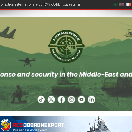
romotion internationale du RVV-SDM, nouveau missile air-air du Su-57E