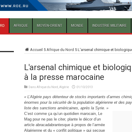
ORD
AFRIQUE
MOYEN-ORIENT
MONDE
INDUSTRIE MILITAIRE
Accueil
5
Afrique du Nord
5
L'arsenal chimique et biologique
L'arsenal chimique et biologiq
à la presse marocaine
Dans
Afrique du Nord
,
Algérie
01/10/2013
« L’Algérie pays détenteur de stocks importants d’armes chimi
énormes pour la sécurité de la population algérienne et des pays
liste des sanctions américaines, après la Syrie. »
C’est comme ça qu’un quotidien marocain,
Le
Mag
pour ne pas le citer, plante le décor d’un
article abracadabrantesque à propos de l’armée
Algérienne et du « conflit politique » qui secoue