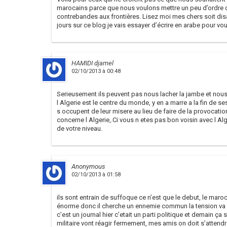
marocains parce que nous voulons mettre un peu d’ordre da
contrebandes aux frontières. Lisez moi mes chers soit dis
jours sur ce blog je vais essayer d’écrire en arabe pour vo
HAMIDI djamel
02/10/2013 à 00:48
Serieusement ils peuvent pas nous lacher la jambe et nous o
l Algerie est le centre du monde, y en a marre a la fin de ses
s occupent de leur misere au lieu de faire de la provocatio
concerne l Algerie,.Ci vous n etes pas bon voisin avec l Alger
de votre niveau.
Anonymous
02/10/2013 à 01:58
ils sont entrain de suffoque ce n’est que le debut, le maroc
énorme donc il cherche un ennemie commun la tension va m
c’est un journal hier c’etait un parti politique et demain ça
militaire vont réagir fermement, mes amis on doit s’attendre