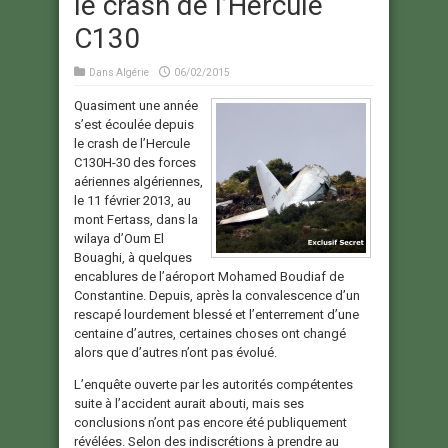
le crash de l’Hercule
C130
Dans
Algérie
06/02/2015
Quasiment une année
s’est écoulée depuis
le crash de l’Hercule
C130H-30 des forces
aériennes algériennes,
le 11 février 2013, au
mont Fertass, dans la
wilaya d’Oum El
Bouaghi, à quelques
encablures de l’aéroport Mohamed Boudiaf de
Constantine. Depuis, après la convalescence d’un
rescapé lourdement blessé et l’enterrement d’une
centaine d’autres, certaines choses ont changé
alors que d’autres n’ont pas évolué.
L’enquête ouverte par les autorités compétentes
suite à l’accident aurait abouti, mais ses
conclusions n’ont pas encore été publiquement
révélées. Selon des indiscrétions à prendre au