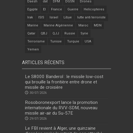
Daesh
dat
DFM
DGSN
Drones
Egypte
EI
France
Guerre
Helicopteres
Irak
ISIS
Israel
Libye
lutte anti terroriste
Marine
Marine Algérienne
Maroc
MDN
Qatar
QBJ
QJJ
Russie
Syrie
Terrorisme
Tunisie
Turquie
USA
Yemen
ARTICLES RÉCENTS
Le S8000 Banderol : le missile low-cost
qui brouille la frontière entre drone et
missile de croisière
30/07/2026
Rosoboronexport lance la promotion
internationale du RVV-SDM, nouveau
missile air-air du Su-57E
29/07/2026
Le FBI revient à Alger, une quinzaine