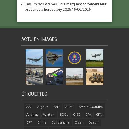
Les Émirats Arabes Unis marquent fortement leur
présence à Eurosatory 2026
16/06/2026
ACTU EN IMAGES
ÉTIQUETTES
AAF
Algérie
ANP
AQMI
Arabie Saoudite
Attentat
Aviation
BDSL
C130
CFA
CFN
CFT
Chine
Constantine
Crash
Daech