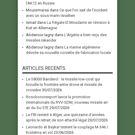
l’AK12 en Russie
Mounirmarsa
dans
Ce que l’on sait de l’incident
avec un sous-marin Israélien
Ismail
dans
La frégate El Moudamir en révision à
Kiel en Allemagne
Abdenour lagny
dans
L’Algérie a bien reçu des
missiles Iskander
Abdenour lagny
dans
La marine algérienne
dévoile sa nouvelle corvette de fabrication locale
ARTICLES RECENTS
Le S8000 Banderol : le missile low-cost qui
brouille la frontière entre drone et missile de
croisière
30/07/2026
Rosoboronexport lance la promotion
internationale du RVV-SDM, nouveau missile air-
air du Su-57E
29/07/2026
Le FBI revient à Alger, une quinzaine d’années
après le retrait de son attaché légal
20/07/2026
Leonardo et Baykar testent le couplage M-346 /
Kızılelma en vol
23/06/2026