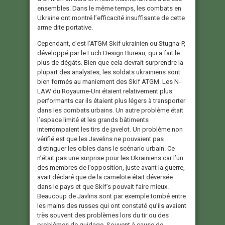
ensembles. Dans le même temps, les combats en
Ukraine ont montré l’efficacité insuffisante de cette
arme dite portative.
Cependant, c’est l’ATGM Skif ukrainien ou Stugna-P,
développé par le Luch Design Bureau, qui a fait le
plus de dégâts. Bien que cela devrait surprendre la
plupart des analystes, les soldats ukrainiens sont
bien formés au maniement des Skif ATGM. Les N-
LAW du Royaume-Uni étaient relativement plus
performants car ils étaient plus légers à transporter
dans les combats urbains. Un autre problème était
l’espace limité et les grands bâtiments
interrompaient les tirs de javelot. Un problème non
vérifié est que les Javelins ne pouvaient pas
distinguer les cibles dans le scénario urbain. Ce
n’était pas une surprise pour les Ukrainiens car l’un
des membres de l’opposition, juste avant la guerre,
avait déclaré que de la camelote était déversée
dans le pays et que Skif’s pouvait faire mieux.
Beaucoup de Javlins sont par exemple tombé entre
les mains des russes qui ont constaté qu’ils avaient
très souvent des problèmes lors du tir ou des
problèmes de guidage. Souvent à cause de