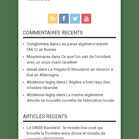
COMMENTAIRES RECENTS
Conglomera
dans
Les paras algériens testent
l’AK12 en Russie
Mounirmarsa
dans
Ce que l’on sait de l’incident
avec un sous-marin Israélien
Ismail
dans
La frégate El Moudamir en révision à
Kiel en Allemagne
Abdenour lagny
dans
L’Algérie a bien reçu des
missiles Iskander
Abdenour lagny
dans
La marine algérienne
dévoile sa nouvelle corvette de fabrication locale
ARTICLES RECENTS
Le S8000 Banderol : le missile low-cost qui
brouille la frontière entre drone et missile de
croisière
30/07/2026