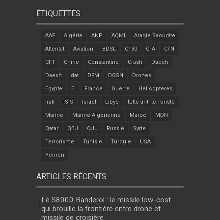
ÉTIQUETTES
AAF
Algérie
ANP
AQMI
Arabie Saoudite
Attentat
Aviation
BDSL
C130
CFA
CFN
CFT
Chine
Constantine
Crash
Daech
Daesh
dat
DFM
DGSN
Drones
Egypte
EI
France
Guerre
Helicopteres
Irak
ISIS
Israel
Libye
lutte anti terroriste
Marine
Marine Algérienne
Maroc
MDN
Qatar
QBJ
QJJ
Russie
Syrie
Terrorisme
Tunisie
Turquie
USA
Yemen
ARTICLES RÉCENTS
Le S8000 Banderol : le missile low-cost
qui brouille la frontière entre drone et
missile de croisière