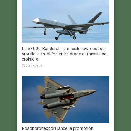
Le S8000 Banderol : le missile low-cost qui
brouille la frontière entre drone et missile de
croisière
30/07/2026
Rosoboronexport lance la promotion