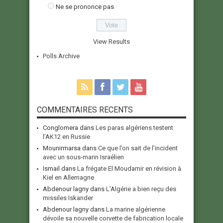
Ne se prononce pas
View Results
Polls Archive
COMMENTAIRES RECENTS
Conglomera
dans
Les paras algériens testent
l’AK12 en Russie
Mounirmarsa
dans
Ce que l’on sait de l’incident
avec un sous-marin Israélien
Ismail
dans
La frégate El Moudamir en révision à
Kiel en Allemagne
Abdenour lagny
dans
L’Algérie a bien reçu des
missiles Iskander
Abdenour lagny
dans
La marine algérienne
dévoile sa nouvelle corvette de fabrication locale