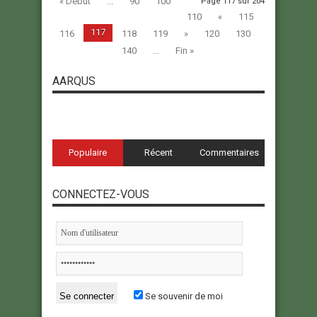
« Début
...
90
100
Page 117 sur 204
110
«
115
117
116
118
119
»
120
130
140
...
Fin »
AARQUS
Populaire
Récent
Commentaires
CONNECTEZ-VOUS
Se souvenir de moi