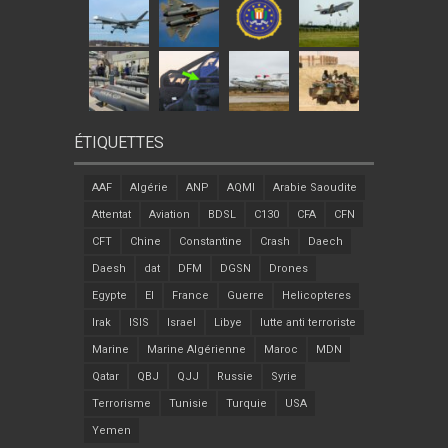
ÉTIQUETTES
AAF
Algérie
ANP
AQMI
Arabie Saoudite
Attentat
Aviation
BDSL
C130
CFA
CFN
CFT
Chine
Constantine
Crash
Daech
Daesh
dat
DFM
DGSN
Drones
Egypte
EI
France
Guerre
Helicopteres
Irak
ISIS
Israel
Libye
lutte anti terroriste
Marine
Marine Algérienne
Maroc
MDN
Qatar
QBJ
QJJ
Russie
Syrie
Terrorisme
Tunisie
Turquie
USA
Yemen