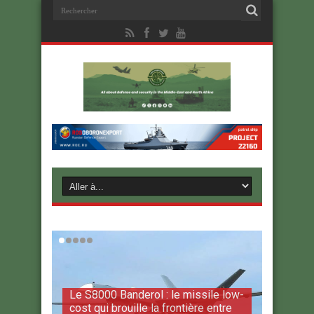
Le S8000 Banderol : le missile low-
cost qui brouille la frontière entre