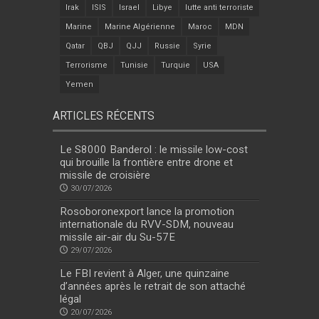
Irak
ISIS
Israel
Libye
lutte anti terroriste
Marine
Marine Algérienne
Maroc
MDN
Qatar
QBJ
QJJ
Russie
Syrie
Terrorisme
Tunisie
Turquie
USA
Yemen
ARTICLES RÉCENTS
Le S8000 Banderol : le missile low-cost
qui brouille la frontière entre drone et
missile de croisière
30/07/2026
Rosoboronexport lance la promotion
internationale du RVV-SDM, nouveau
missile air-air du Su-57E
29/07/2026
Le FBI revient à Alger, une quinzaine
d’années après le retrait de son attaché
légal
20/07/2026