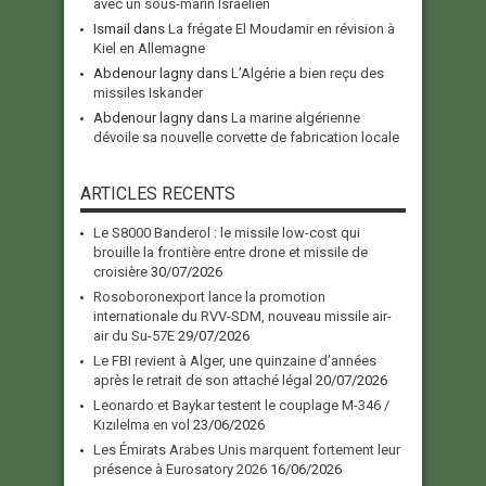
avec un sous-marin Israélien
Ismail
dans
La frégate El Moudamir en révision à
Kiel en Allemagne
Abdenour lagny
dans
L’Algérie a bien reçu des
missiles Iskander
Abdenour lagny
dans
La marine algérienne
dévoile sa nouvelle corvette de fabrication locale
ARTICLES RECENTS
Le S8000 Banderol : le missile low-cost qui
brouille la frontière entre drone et missile de
croisière
30/07/2026
Rosoboronexport lance la promotion
internationale du RVV-SDM, nouveau missile air-
air du Su-57E
29/07/2026
Le FBI revient à Alger, une quinzaine d’années
après le retrait de son attaché légal
20/07/2026
Leonardo et Baykar testent le couplage M-346 /
Kızılelma en vol
23/06/2026
Les Émirats Arabes Unis marquent fortement leur
présence à Eurosatory 2026
16/06/2026