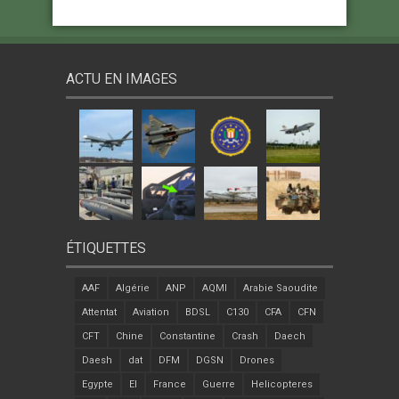
ACTU EN IMAGES
ÉTIQUETTES
AAF
Algérie
ANP
AQMI
Arabie Saoudite
Attentat
Aviation
BDSL
C130
CFA
CFN
CFT
Chine
Constantine
Crash
Daech
Daesh
dat
DFM
DGSN
Drones
Egypte
EI
France
Guerre
Helicopteres