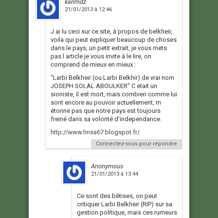
karimdz
21/01/2013 à 12:46
J ai lu ceci sur ce site, à propos de belkheir,
voila qui peut expliquer beaucoup de choses
dans le pays, un petit extrait, je vous mets
pas l article je vous invite à le lire, on
comprend de mieux en mieux :
“Larbi Belkheir (ou Larbi Belkhir) de vrai nom
JOSEPH SOLAL ABOULKER” C etait un
sioniste, il est mort, mais combien comme lui
sont encore au pouvoir actuellement, m
étonne pas que notre pays est toujours
freiné dans sa volonté d’independance.
http://www.hnsa67.blogspot.fr/
Connectez-vous pour répondre
Anonymous
21/01/2013 à 13:44
Ce sont des bêtises, on peut
critiquer Larbi Belkheir (RIP) sur sa
gestion politique, mais ces rumeurs