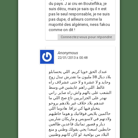
du pays. J ai cru en Bouteflika, je
suis décu, mais je sais qu il n est
pas le seul responsable, je ne suis
pas dupe, d ailleurs comme la
majorité des algériens, ness fakou
comme on dit !
Connectez-vous pour répondre
Anonymous
22/01/2013 à 00:48
عندك الحق خويا كريم. اللي يحسابلو
بلاد ديال 38 مليون ما تقدرش تبدل زوج
وحايد و لا عشرة و لا حتى عشرلاف راه
غالط. اللي راهم عايشين في وسط
الشعب على بالهم واش راه صاير. راني
نهدر على الجزايريين تاع صح اللي ما
عندهم بلاد خلاف غير بلادهم يروحو
يتخباو فيها كي تزاقا. هادوما اللي
حاكمين بلايص فوقاتيك و هوما خاطيهم
ولادتهم في لاسويس و ماريكان شاريين
ديار و قصور تماتيك قاعدين طالعين
حابطين امبعدا يجي يقولك وطني و منع
البلاد من بولحية. لو كان كانهم وطنيين