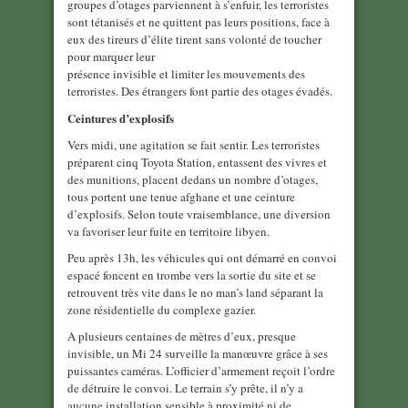
groupes d’otages parviennent à s’enfuir, les terroristes
sont tétanisés et ne quittent pas leurs positions, face à
eux des tireurs d’élite tirent sans volonté de toucher
pour marquer leur
présence invisible et limiter les mouvements des
terroristes. Des étrangers font partie des otages évadés.
Ceintures d’explosifs
Vers midi, une agitation se fait sentir. Les terroristes
préparent cinq Toyota Station, entassent des vivres et
des munitions, placent dedans un nombre d’otages,
tous portent une tenue afghane et une ceinture
d’explosifs. Selon toute vraisemblance, une diversion
va favoriser leur fuite en territoire libyen.
Peu après 13h, les véhicules qui ont démarré en convoi
espacé foncent en trombe vers la sortie du site et se
retrouvent très vite dans le no man’s land séparant la
zone résidentielle du complexe gazier.
A plusieurs centaines de mètres d’eux, presque
invisible, un Mi 24 surveille la manœuvre grâce à ses
puissantes caméras. L’officier d’armement reçoit l’ordre
de détruire le convoi. Le terrain s’y prête, il n’y a
aucune installation sensible à proximité ni de