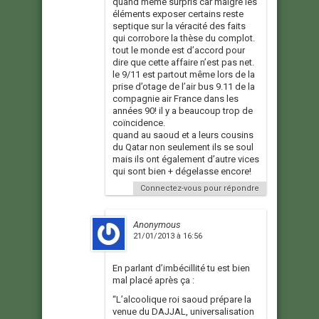
quand même surpris car malgré les
éléments exposer certains reste
septique sur la véracité des faits
qui corrobore la thèse du complot.
tout le monde est d’accord pour
dire que cette affaire n’est pas net.
le 9/11 est partout même lors de la
prise d’otage de l’air bus 9.11 de la
compagnie air France dans les
années 90! il y a beaucoup trop de
coïncidence.
quand au saoud et a leurs cousins
du Qatar non seulement ils se soul
mais ils ont également d’autre vices
qui sont bien + dégelasse encore!
Connectez-vous pour répondre
Anonymous
21/01/2013 à 16:56
En parlant d’imbécillité tu est bien
mal placé après ça :
“L’alcoolique roi saoud prépare la
venue du DAJJAL, universalisation