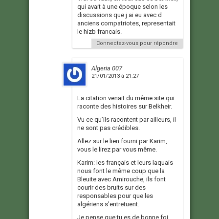
qui avait à une époque selon les
discussions que j ai eu avec d
anciens compatriotes, representait
le hizb francais.
Connectez-vous pour répondre
Algeria 007
21/01/2013 à 21:27
La citation venait du même site qui
raconte des histoires sur Belkheir.
Vu ce qu’ils racontent par ailleurs, il
ne sont pas crédibles.
Allez sur le lien fourni par Karim,
vous le lirez par vous même.
Karim: les français et leurs laquais
nous font le même coup que la
Bleuite avec Amirouche, ils font
courir des bruits sur des
responsables pour que les
algériens s’entretuent.
Je pense que tu es de bonne foi,