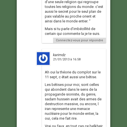
d’une seule religion qui regroupe
toutes les religions du monde. c’est
aussi le secret pour le seul plan de
paix valable au proche orient et
ainsi dans le monde entier. “
Mais si tu parle d’imbécillité de
certain qui commente la je te suis.
Connectez-vous pour répondre
karimdz
21/01/2013 à 16:58
Ah oui la théorie du complot sur le
11 sept, c était aussi une bétise.
Les bétises pour moi, sont celles
qui abondent dans le sens de la
propagande sioniste, du genre,
sadam hussein avait des armes de
destruction massive, ou encore, l
iran represente une menace
nucléaire pour le monde entier, la
oui, cela me fait rire.
Vrai ou faux, en tout cas ce belkheir,