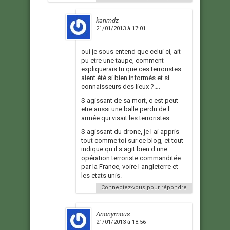
karimdz
21/01/2013 à 17:01
oui je sous entend que celui ci, ait
pu etre une taupe, comment
expliquerais tu que ces terroristes
aient été si bien informés et si
connaisseurs des lieux ?….
S agissant de sa mort, c est peut
etre aussi une balle perdu de l
armée qui visait les terroristes.
S agissant du drone, je l ai appris
tout comme toi sur ce blog, et tout
indique qu il s agit bien d une
opération terroriste commanditée
par la France, voire l angleterre et
les etats unis.
Connectez-vous pour répondre
Anonymous
21/01/2013 à 18:56