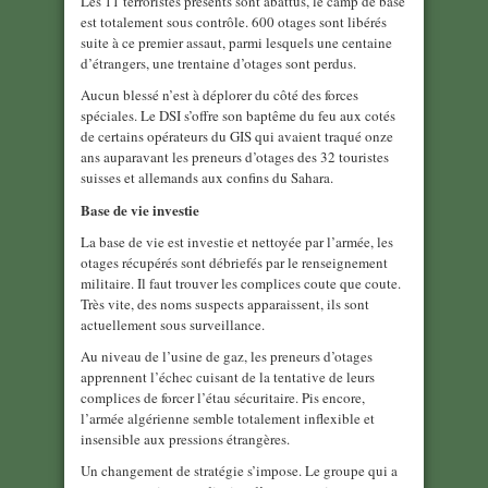
Les 11 terroristes présents sont abattus, le camp de base
est totalement sous contrôle. 600 otages sont libérés
suite à ce premier assaut, parmi lesquels une centaine
d’étrangers, une trentaine d’otages sont perdus.
Aucun blessé n’est à déplorer du côté des forces
spéciales. Le DSI s’offre son baptême du feu aux cotés
de certains opérateurs du GIS qui avaient traqué onze
ans auparavant les preneurs d’otages des 32 touristes
suisses et allemands aux confins du Sahara.
Base de vie investie
La base de vie est investie et nettoyée par l’armée, les
otages récupérés sont débriefés par le renseignement
militaire. Il faut trouver les complices coute que coute.
Très vite, des noms suspects apparaissent, ils sont
actuellement sous surveillance.
Au niveau de l’usine de gaz, les preneurs d’otages
apprennent l’échec cuisant de la tentative de leurs
complices de forcer l’étau sécuritaire. Pis encore,
l’armée algérienne semble totalement inflexible et
insensible aux pressions étrangères.
Un changement de stratégie s’impose. Le groupe qui a