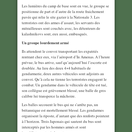
Les lumières du camp de base sont en vue, le groupe se
positionne de part et d’autre de la route fraichement
pavée qui relie le site gazier à la Nationale 3. Les
terroristes ont des armes d’assaut, les servants des
mitrailleuses sont couchés avec, les détenteurs de
kalashnikovs sont, eux aussi, embusqués.
Un groupe lourdement armé
Ils attendent le convoi transportant les expatriés
rentrant chez eux, via l’aéroport d’In Amenas. A l’heure
prévue, le bus arrive, sauf qu’aujourd’hui l’escorte est
doublée. Au lieu des deux 4×4 habituels de
gendarmerie, deux autres véhicules sont adjoints au
convoi. Qu’à cela ne tienne les terroristes engagent le
combat. Un gendarme dans le véhicule de tête est tué,
son collègue est grièvement blessé, une balle de gros
calibre lui transperce la mâchoire.
Les balles secouent le bus qui ne s’arrête pas, un
britannique est mortellement blessé. Les gendarmes
organisent la riposte, d’autant que des renforts pointent
à l’horizon. Trois Japonais qui sautent du bus sont
interceptés par les hommes armés et sont