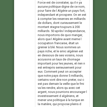
Force est de constater, qu il n ya
aucune politique digne de ce nom,
pour faire de l Algérie un pays fort,
independant et prospere. On en est
à compter les reserves en milliards
de dollars, dont curieusement le
montant stagne toujours à 200
milliards. 50 après l independance,
nous importons de quoi manger,
alors que l Algérie avant meme l
occupation francaise, était un
grenier à blé. Nous sommes un
pays riche, et le smic algérien est
en dessous de ses voisins, nous
accusons un taux de chomage
important pour les jeunes, et rien n
est entrepris serieusement pour
eux. Comment peut on accepter
que notre pays donne 5 milliards,
certains vont dire non preter, oui c
est pas demain la veille que le fmi
va les rendre, alors qu avec cet
argent, nous pourrions encourager l
investissement d algériens, et
mener une politique à la turque en
la matière, qui propose pleins d