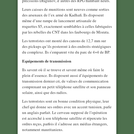
précisions Dragunov, d’autres des RPG flambant neufs.
Leurs caisses de munitions sont neuves comme sorties
des arsenaux de l’ex armé de Kadhafi. Ils disposent
même d’une rampe de lancement artisanale de
roquettes S5, exactement semblables à celles fabriquées
par les rebelles du CNT dans les faubourgs de Misrata.
Les terroristes ont monté des canons de 12,7 mm sur
des pickups qu’ils posteront à des endroits stratégiques
du complexe. Ils s’emparent vite du parc de 4×4 de BP.
Equipements de transmission
Ils savent où il se trouve et savent même où faire le
plein d’essence. Ils disposent aussi d’équipements de
transmission dernier cri, de valises de communication
comprenant un petit téléphone satellite et son panneau
solaire, ainsi que des radios.
Les terroristes sont en bonne condition physique, leur
chef qui donne ses ordres avec un accent tunisien, parle
un anglais parfait. Le cerveau supposé de l’opération
est accroché à son téléphone satellite et répercute les
ordres reçus, parfois il s’adresse aux médias étrangers,
notamment mauritaniens.