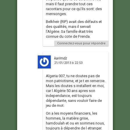
mais il faut prendre tout ces
racontars pour ce qu’ils sont: des
mensonges.
Belkheir (RIP) avait des défauts et
des qualités, mais il servait
l’Algérie. Sa famille était très
connue du cote de Frenda.
Connectez-vous pour répondre
karimdz
21/01/2013 à 22:53
Algeria 007, tu ne doutes pas de
mon patriotisme, et je t en remercie.
Mais les doutes s installent en moi,
car l Algérie 50 ans apres son
independance, est toujours
dépendante, sans vouloir faire de
jeu de mot.
On a les moyens financiers, les
hommes, la matière grise,
hamdoulah et ou en sommes nous,
toujours à dépendre de l etranger.