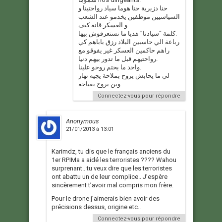
حنا دزيرية حنا هوما سياد رواحتينا و
السياسيين موظفين يخدمو عند الشعب
و العسكر قانة كيف.
كلمة “سيادنا” هديا ما نستعرفوش بيها.
رباعة الي حاسبين البلاد رزق باباهم كي
راهم حاكمين العسكر غير يفوقو مع
رواحتيهم قبل ما تدور بيهم دنيا.
واحد ما يحتم روحو علينا.
لي ما يحابش يروح بملاحة يجيه نهار
وين يروح بقباحة
Connectez-vous pour répondre
Anonymous
21/01/2013 à 13:01
Karimdz, tu dis que le français anciens du
1er RPIMa a aidé les terroristes ???? Wahou
surprenant.. tu veux dire que les terroristes
ont abattu un de leur complice.. J’espère
sincèrement t’avoir mal compris mon frère.
Pour le drone j’aimerais bien avoir des
précisions dessus, origine etc..
Connectez-vous pour répondre