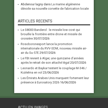
Abdenour lagny
dans
La marine algérienne
dévoile sa nouvelle corvette de fabrication locale
ARTICLES RECENTS
Le S8000 Banderol : le missile low-cost qui
brouille la frontière entre drone et missile de
croisière
30/07/2026
Rosoboronexport lance la promotion
internationale du RVV-SDM, nouveau missile air-
air du Su-57E
29/07/2026
Le FBI revient à Alger, une quinzaine d’années
après le retrait de son attaché légal
20/07/2026
Leonardo et Baykar testent le couplage M-346 /
Kızılelma en vol
23/06/2026
Les Émirats Arabes Unis marquent fortement leur
présence à Eurosatory 2026
16/06/2026
ACTU EN IMAGES