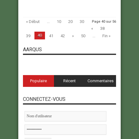
« Début
...
10
20
30
Page 40 sur 56
«
38
40
39
41
42
»
50
...
Fin »
AARQUS
Populaire
Récent
Commentaires
CONNECTEZ-VOUS