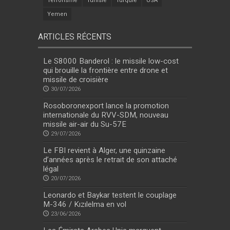
Terrorisme
Tunisie
Turquie
USA
Yemen
ARTICLES RÉCENTS
Le S8000 Banderol : le missile low-cost
qui brouille la frontière entre drone et
missile de croisière
30/07/2026
Rosoboronexport lance la promotion
internationale du RVV-SDM, nouveau
missile air-air du Su-57E
29/07/2026
Le FBI revient à Alger, une quinzaine
d’années après le retrait de son attaché
légal
20/07/2026
Leonardo et Baykar testent le couplage
M-346 / Kızılelma en vol
23/06/2026