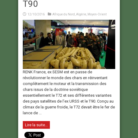
T90
12/10/2016
Afrique du Nord
,
Algérie
,
Moyen-Orient
RENK France, ex SESM est en passe de
révolutionner le monde des chars en réinventant
complètement le moteur et la transmission des
chars issus de la doctrine soviétique
essentiellement le T72 et ses différentes variantes
des pays satellites de l’ex URSS et le T90. Conçu au
climax de la guerre froide, le T72 devait être le fer de
lance de ...
Lire la suite...