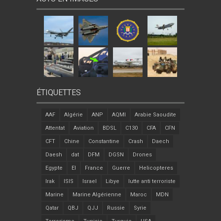
ÉTIQUETTES
AAF
Algérie
ANP
AQMI
Arabie Saoudite
Attentat
Aviation
BDSL
C130
CFA
CFN
CFT
Chine
Constantine
Crash
Daech
Daesh
dat
DFM
DGSN
Drones
Egypte
EI
France
Guerre
Helicopteres
Irak
ISIS
Israel
Libye
lutte anti terroriste
Marine
Marine Algérienne
Maroc
MDN
Qatar
QBJ
QJJ
Russie
Syrie