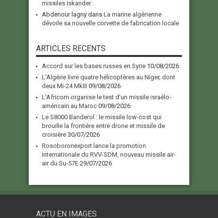
missiles Iskander
Abdenour lagny
dans
La marine algérienne
dévoile sa nouvelle corvette de fabrication locale
ARTICLES RECENTS
Accord sur les bases russes en Syrie
10/08/2026
L’Algérie livre quatre hélicoptères au Niger, dont
deux Mi-24 MkIII
09/08/2026
L’Africom organise le test d’un missile israélo-
américain au Maroc
09/08/2026
Le S8000 Banderol : le missile low-cost qui
brouille la frontière entre drone et missile de
croisière
30/07/2026
Rosoboronexport lance la promotion
internationale du RVV-SDM, nouveau missile air-
air du Su-57E
29/07/2026
ACTU EN IMAGES