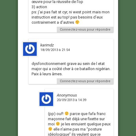
œuvre pour la réussite de l’op
3) action
ps: j’ai pas fait st cyr, ni west point mais mon
instruction est au top! pas besoins d’eux
contrairement a d’autres
Connectez-vous pour répondre
karimdz
18/09/2013 à 21:54
dysfonctionnement grave au sein de l etat
major qui a coûté cher à ce bataillon nigérian.
Paix à leurs âmes.
Connectez-vous pour répondre
Anonymous
20/09/2013 à 14:39
(pp) ouf!
parce que fafa franc
maçonne fait déjà une fixette sur
moi
je les ennuient quelque peux
elle n’aime pas ma “posture
idéologique” ils veulent que je