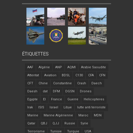
ÉTIQUETTES
AAF
Algérie
ANP
AQMI
Arabie Saoudite
Attentat
Aviation
BDSL
C130
CFA
CFN
CFT
Chine
Constantine
Crash
Daech
Daesh
dat
DFM
DGSN
Drones
Egypte
EI
France
Guerre
Helicopteres
Irak
ISIS
Israel
Libye
lutte anti terroriste
Marine
Marine Algérienne
Maroc
MDN
Qatar
QBJ
QJJ
Russie
Syrie
Terrorisme
Tunisie
Turquie
USA