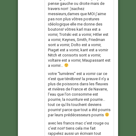
pense gauche ou droite mais de
travers non! :)sachez
messieurs,dames que MOI j’aime
pas non plus vôtres postures
idéologique elle me donne des
boutons! vôtres karl max est a
vomir, Trotski est a vomir, Hitler est
a vomir, Keynes, Smith, Friedman
sont a vomir, Dolto est a vomir,
Piaget est a vomir, kant est a vomir
Nitch et consorts sont a vomir,
voltaire est a vomir, Maupassant est
a vomir…
votre “lumières” est a vomir car ce
n’est que ténèbres! la preuve il n’y a
plus de poissons dans les fleuves
et rivières de France et de Navarre,
l’eau que l’on consomme est
pourrie, la nourriture est pourrie…
tout ce qu’ils touchent deviens
pourris! parce que tout a été pourris
par leurs prédécesseurs pourris
avec les francs mac c’est rouge ou
c’est noir! tiens cela me fait
rappelez aussi un écrivain tout