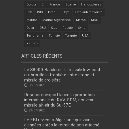
Egypte
EI
France
Guerre
Helicopteres
Irak
ISIS
Israel
Libye
lutte anti terroriste
Marine
Marine Algérienne
Maroc
MDN
Qatar
QBJ
QJJ
Russie
Syrie
Terrorisme
Tunisie
Turquie
USA
Yemen
ARTICLES RÉCENTS
Le S8000 Banderol : le missile low-cost
qui brouille la frontière entre drone et
missile de croisière
30/07/2026
Rosoboronexport lance la promotion
internationale du RVV-SDM, nouveau
missile air-air du Su-57E
29/07/2026
Le FBI revient à Alger, une quinzaine
d’années après le retrait de son attaché