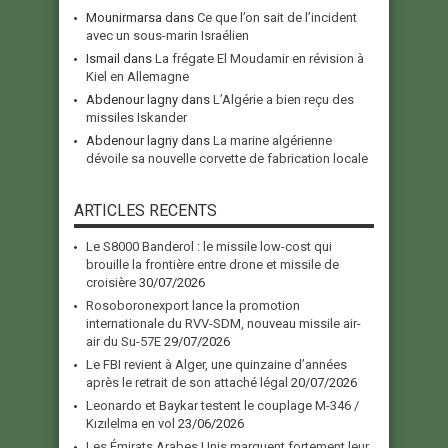
Mounirmarsa
dans
Ce que l’on sait de l’incident
avec un sous-marin Israélien
Ismail
dans
La frégate El Moudamir en révision à
Kiel en Allemagne
Abdenour lagny
dans
L’Algérie a bien reçu des
missiles Iskander
Abdenour lagny
dans
La marine algérienne
dévoile sa nouvelle corvette de fabrication locale
ARTICLES RECENTS
Le S8000 Banderol : le missile low-cost qui
brouille la frontière entre drone et missile de
croisière
30/07/2026
Rosoboronexport lance la promotion
internationale du RVV-SDM, nouveau missile air-
air du Su-57E
29/07/2026
Le FBI revient à Alger, une quinzaine d’années
après le retrait de son attaché légal
20/07/2026
Leonardo et Baykar testent le couplage M-346 /
Kızılelma en vol
23/06/2026
Les Émirats Arabes Unis marquent fortement leur