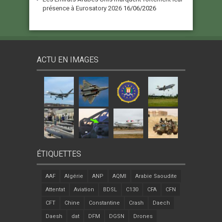
présence à Eurosatory 2026
16/06/2026
ACTU EN IMAGES
ÉTIQUETTES
AAF
Algérie
ANP
AQMI
Arabie Saoudite
Attentat
Aviation
BDSL
C130
CFA
CFN
CFT
Chine
Constantine
Crash
Daech
Daesh
dat
DFM
DGSN
Drones