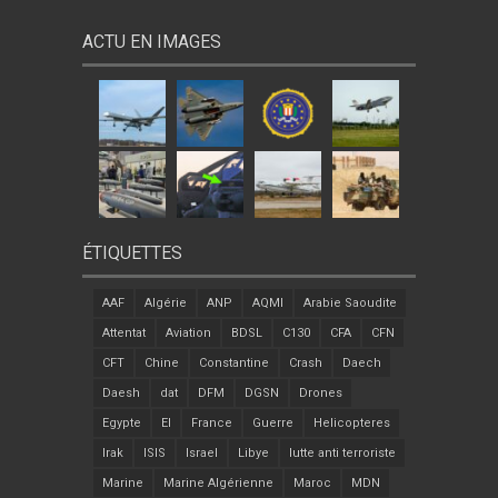
ACTU EN IMAGES
ÉTIQUETTES
AAF
Algérie
ANP
AQMI
Arabie Saoudite
Attentat
Aviation
BDSL
C130
CFA
CFN
CFT
Chine
Constantine
Crash
Daech
Daesh
dat
DFM
DGSN
Drones
Egypte
EI
France
Guerre
Helicopteres
Irak
ISIS
Israel
Libye
lutte anti terroriste
Marine
Marine Algérienne
Maroc
MDN