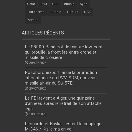
Qatar
QBJ
QJJ
Russie
Syrie
Terrorisme
Tunisie
Turquie
USA
Yemen
ARTICLES RÉCENTS
Le S8000 Banderol : le missile low-cost
qui brouille la frontière entre drone et
missile de croisière
30/07/2026
Rosoboronexport lance la promotion
internationale du RVV-SDM, nouveau
missile air-air du Su-57E
29/07/2026
Le FBI revient à Alger, une quinzaine
d’années après le retrait de son attaché
légal
20/07/2026
Leonardo et Baykar testent le couplage
M-346 / Kızılelma en vol