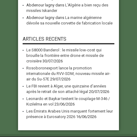
Abdenour lagny
dans
L’Algérie a bien reçu des
missiles Iskander
Abdenour lagny
dans
La marine algérienne
dévoile sa nouvelle corvette de fabrication locale
ARTICLES RECENTS
Le S8000 Banderol : le missile low-cost qui
brouille la frontière entre drone et missile de
croisière
30/07/2026
Rosoboronexport lance la promotion
internationale du RVV-SDM, nouveau missile air-
air du Su-57E
29/07/2026
Le FBI revient à Alger, une quinzaine d’années
après le retrait de son attaché légal
20/07/2026
Leonardo et Baykar testent le couplage M-346 /
Kızılelma en vol
23/06/2026
Les Émirats Arabes Unis marquent fortement leur
présence à Eurosatory 2026
16/06/2026