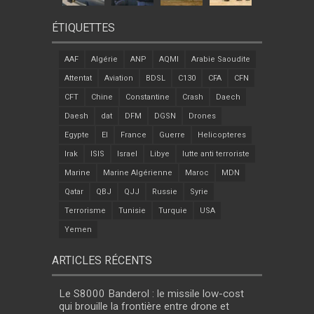
ÉTIQUETTES
AAF
Algérie
ANP
AQMI
Arabie Saoudite
Attentat
Aviation
BDSL
C130
CFA
CFN
CFT
Chine
Constantine
Crash
Daech
Daesh
dat
DFM
DGSN
Drones
Egypte
EI
France
Guerre
Helicopteres
Irak
ISIS
Israel
Libye
lutte anti terroriste
Marine
Marine Algérienne
Maroc
MDN
Qatar
QBJ
QJJ
Russie
Syrie
Terrorisme
Tunisie
Turquie
USA
Yemen
ARTICLES RÉCENTS
Le S8000 Banderol : le missile low-cost
qui brouille la frontière entre drone et