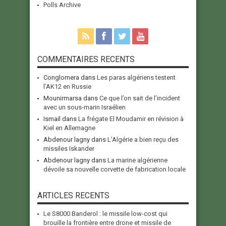
Polls Archive
COMMENTAIRES RECENTS
Conglomera
dans
Les paras algériens testent
l’AK12 en Russie
Mounirmarsa
dans
Ce que l’on sait de l’incident
avec un sous-marin Israélien
Ismail
dans
La frégate El Moudamir en révision à
Kiel en Allemagne
Abdenour lagny
dans
L’Algérie a bien reçu des
missiles Iskander
Abdenour lagny
dans
La marine algérienne
dévoile sa nouvelle corvette de fabrication locale
ARTICLES RECENTS
Le S8000 Banderol : le missile low-cost qui
brouille la frontière entre drone et missile de