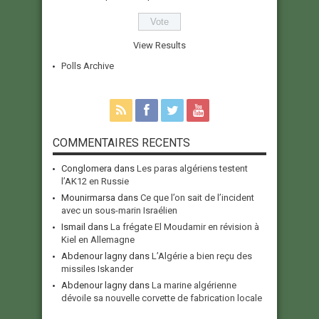
View Results
Polls Archive
COMMENTAIRES RECENTS
Conglomera
dans
Les paras algériens testent
l’AK12 en Russie
Mounirmarsa
dans
Ce que l’on sait de l’incident
avec un sous-marin Israélien
Ismail
dans
La frégate El Moudamir en révision à
Kiel en Allemagne
Abdenour lagny
dans
L’Algérie a bien reçu des
missiles Iskander
Abdenour lagny
dans
La marine algérienne
dévoile sa nouvelle corvette de fabrication locale