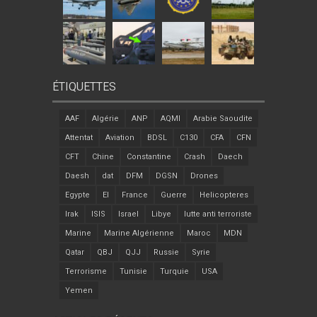
ÉTIQUETTES
AAF
Algérie
ANP
AQMI
Arabie Saoudite
Attentat
Aviation
BDSL
C130
CFA
CFN
CFT
Chine
Constantine
Crash
Daech
Daesh
dat
DFM
DGSN
Drones
Egypte
EI
France
Guerre
Helicopteres
Irak
ISIS
Israel
Libye
lutte anti terroriste
Marine
Marine Algérienne
Maroc
MDN
Qatar
QBJ
QJJ
Russie
Syrie
Terrorisme
Tunisie
Turquie
USA
Yemen