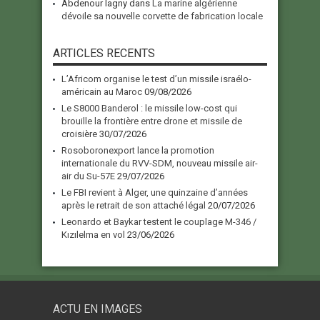
Abdenour lagny
dans
La marine algérienne
dévoile sa nouvelle corvette de fabrication locale
ARTICLES RECENTS
L’Africom organise le test d’un missile israélo-
américain au Maroc
09/08/2026
Le S8000 Banderol : le missile low-cost qui
brouille la frontière entre drone et missile de
croisière
30/07/2026
Rosoboronexport lance la promotion
internationale du RVV-SDM, nouveau missile air-
air du Su-57E
29/07/2026
Le FBI revient à Alger, une quinzaine d’années
après le retrait de son attaché légal
20/07/2026
Leonardo et Baykar testent le couplage M-346 /
Kızılelma en vol
23/06/2026
ACTU EN IMAGES