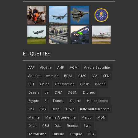
ÉTIQUETTES
AAF
Algérie
ANP
AQMI
Arabie Saoudite
Attentat
Aviation
BDSL
C130
CFA
CFN
CFT
Chine
Constantine
Crash
Daech
Daesh
dat
DFM
DGSN
Drones
Egypte
EI
France
Guerre
Helicopteres
Irak
ISIS
Israel
Libye
lutte anti terroriste
Marine
Marine Algérienne
Maroc
MDN
Qatar
QBJ
QJJ
Russie
Syrie
Terrorisme
Tunisie
Turquie
USA