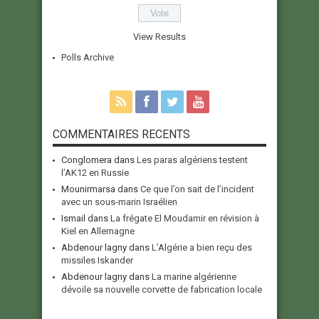
View Results
Polls Archive
COMMENTAIRES RECENTS
Conglomera
dans
Les paras algériens testent
l’AK12 en Russie
Mounirmarsa
dans
Ce que l’on sait de l’incident
avec un sous-marin Israélien
Ismail
dans
La frégate El Moudamir en révision à
Kiel en Allemagne
Abdenour lagny
dans
L’Algérie a bien reçu des
missiles Iskander
Abdenour lagny
dans
La marine algérienne
dévoile sa nouvelle corvette de fabrication locale