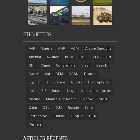
ÉTIQUETTES
AAF
Algérie
ANP
AQMI
Arabie Saoudite
Attentat
Aviation
BDSL
C130
CFA
CFN
CFT
Chine
Constantine
Crash
Daech
Daesh
dat
DFM
DGSN
Drones
Egypte
EI
France
Guerre
Helicopteres
Irak
ISIS
Israel
Libye
lutte anti terroriste
Marine
Marine Algérienne
Maroc
MDN
Qatar
QBJ
QJJ
Russie
Syrie
Terrorisme
Tunisie
Turquie
USA
Yemen
ARTICLES RÉCENTS