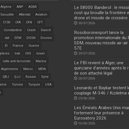
Algérie
ANP
AQMI
Le S8000 Banderol : le missi
cost qui brouille la frontière 
 Saoudite
Attentat
Aviation
drone et missile de croisière
C130
CFA
CFN
CFT
30/07/2026
Constantine
Crash
Daech
Rosoboronexport lance la
promotion internationale du
dat
DFM
DGSN
Drones
SDM, nouveau missile air-air
EI
France
Guerre
57E
pteres
Irak
ISIS
Israel
29/07/2026
lutte anti terroriste
Marine
Le FBI revient à Alger, une
quinzaine d’années après le r
 Algérienne
Maroc
MDN
de son attaché légal
QBJ
QJJ
Russie
Syrie
20/07/2026
isme
Tunisie
Turquie
USA
Leonardo et Baykar testent l
n
couplage M-346 / Kızılelma 
23/06/2026
Les Émirats Arabes Unis ma
fortement leur présence à
Eurosatory 2026
16/06/2026