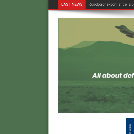
LAST NEWS
Rosoboronexport lance la p