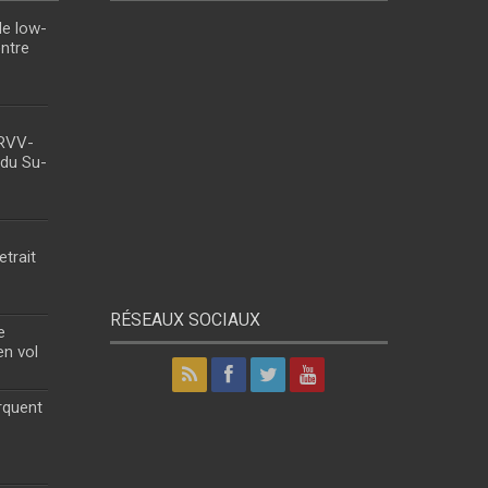
le low-
entre
 RVV-
 du Su-
etrait
RÉSEAUX SOCIAUX
e
en vol
rquent