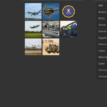
AAF
Arabie
BDSL
Chine
Daesh
Egypte
Helico
Libye
Marine
Qatar
Terror
Yeme