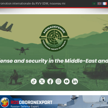
romotion internationale du RVV-SDM, nouveau missile air-air du Su-57E