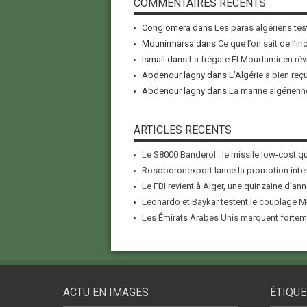
COMMENTAIRES RECENTS
Conglomera
dans
Les paras algériens tes
Mounirmarsa
dans
Ce que l’on sait de l’i
Ismail
dans
La frégate El Moudamir en rév
Abdenour lagny
dans
L’Algérie a bien reç
Abdenour lagny
dans
La marine algérienne
ARTICLES RECENTS
Le S8000 Banderol : le missile low-cost qui
Rosoboronexport lance la promotion inter
Le FBI revient à Alger, une quinzaine d’ann
Leonardo et Baykar testent le couplage M-
Les Émirats Arabes Unis marquent forteme
ACTU EN IMAGES
ÉTIQUE