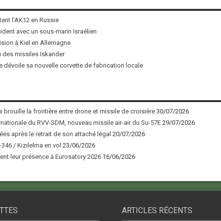
tent l’AK12 en Russie
ncident avec un sous-marin Israélien
ision à Kiel en Allemagne
u des missiles Iskander
 dévoile sa nouvelle corvette de fabrication locale
 brouille la frontière entre drone et missile de croisière
30/07/2026
nationale du RVV-SDM, nouveau missile air-air du Su-57E
29/07/2026
ées après le retrait de son attaché légal
20/07/2026
346 / Kızılelma en vol
23/06/2026
nt leur présence à Eurosatory 2026
16/06/2026
TTES
ARTICLES RÉCENTS