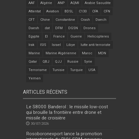
AAF
Algérie
ANP
AQMI
Arabie Saoudite
Attentat
Aviation
BDSL
C130
CFA
CFN
CFT
Chine
Constantine
Crash
Daech
Daesh
dat
DFM
DGSN
Drones
Egypte
EI
France
Guerre
Helicopteres
Irak
ISIS
Israel
Libye
lutte anti terroriste
Marine
Marine Algérienne
Maroc
MDN
Qatar
QBJ
QJJ
Russie
Syrie
Terrorisme
Tunisie
Turquie
USA
Yemen
ARTICLES RÉCENTS
Le S8000 Banderol : le missile low-cost
qui brouille la frontière entre drone et
missile de croisière
30/07/2026
Rosoboronexport lance la promotion