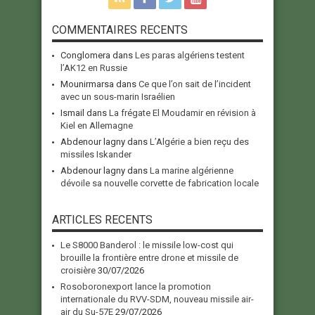
COMMENTAIRES RECENTS
Conglomera
dans
Les paras algériens testent
l’AK12 en Russie
Mounirmarsa
dans
Ce que l’on sait de l’incident
avec un sous-marin Israélien
Ismail
dans
La frégate El Moudamir en révision à
Kiel en Allemagne
Abdenour lagny
dans
L’Algérie a bien reçu des
missiles Iskander
Abdenour lagny
dans
La marine algérienne
dévoile sa nouvelle corvette de fabrication locale
ARTICLES RECENTS
Le S8000 Banderol : le missile low-cost qui
brouille la frontière entre drone et missile de
croisière
30/07/2026
Rosoboronexport lance la promotion
internationale du RVV-SDM, nouveau missile air-
air du Su-57E
29/07/2026