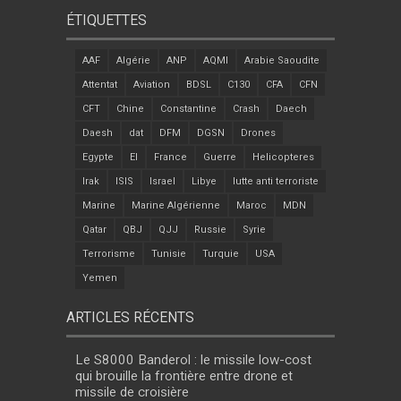
ÉTIQUETTES
AAF
Algérie
ANP
AQMI
Arabie Saoudite
Attentat
Aviation
BDSL
C130
CFA
CFN
CFT
Chine
Constantine
Crash
Daech
Daesh
dat
DFM
DGSN
Drones
Egypte
EI
France
Guerre
Helicopteres
Irak
ISIS
Israel
Libye
lutte anti terroriste
Marine
Marine Algérienne
Maroc
MDN
Qatar
QBJ
QJJ
Russie
Syrie
Terrorisme
Tunisie
Turquie
USA
Yemen
ARTICLES RÉCENTS
Le S8000 Banderol : le missile low-cost
qui brouille la frontière entre drone et
missile de croisière