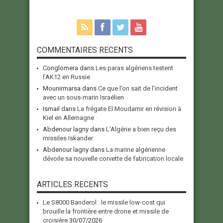
COMMENTAIRES RECENTS
Conglomera
dans
Les paras algériens testent
l’AK12 en Russie
Mounirmarsa
dans
Ce que l’on sait de l’incident
avec un sous-marin Israélien
Ismail
dans
La frégate El Moudamir en révision à
Kiel en Allemagne
Abdenour lagny
dans
L’Algérie a bien reçu des
missiles Iskander
Abdenour lagny
dans
La marine algérienne
dévoile sa nouvelle corvette de fabrication locale
ARTICLES RECENTS
Le S8000 Banderol : le missile low-cost qui
brouille la frontière entre drone et missile de
croisière
30/07/2026