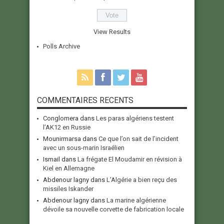
View Results
Polls Archive
COMMENTAIRES RECENTS
Conglomera
dans
Les paras algériens testent
l’AK12 en Russie
Mounirmarsa
dans
Ce que l’on sait de l’incident
avec un sous-marin Israélien
Ismail
dans
La frégate El Moudamir en révision à
Kiel en Allemagne
Abdenour lagny
dans
L’Algérie a bien reçu des
missiles Iskander
Abdenour lagny
dans
La marine algérienne
dévoile sa nouvelle corvette de fabrication locale