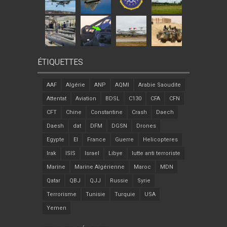
ÉTIQUETTES
AAF
Algérie
ANP
AQMI
Arabie Saoudite
Attentat
Aviation
BDSL
C130
CFA
CFN
CFT
Chine
Constantine
Crash
Daech
Daesh
dat
DFM
DGSN
Drones
Egypte
EI
France
Guerre
Helicopteres
Irak
ISIS
Israel
Libye
lutte anti terroriste
Marine
Marine Algérienne
Maroc
MDN
Qatar
QBJ
QJJ
Russie
Syrie
Terrorisme
Tunisie
Turquie
USA
Yemen