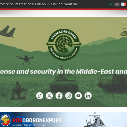
romotion internationale du RVV-SDM, nouveau missile air-air du Su-57E