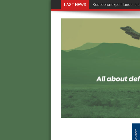
LAST NEWS
Rosoboronexport lance la p