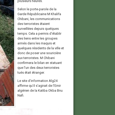
plusieurs heures.
Selon le porte-parole de la
Garde Républicaine M Khalifa
Chibani, les communications
des terroristes étaient
surveillées depuis quelques
temps. Cela a permis d’établir
des liens entre les groupes
armés dans les maquis et
quelques résidents de la ville et
donc de poser une souricière
aux terroristes. M Chibani
confirmera le bilan en statuant
que l’un des deux terroristes
tués était étranger.
Le site d’information Alg24
affirme qu’il s’agirait de l’Emir
algérien de la Katiba Okba Bnu
Nafi.