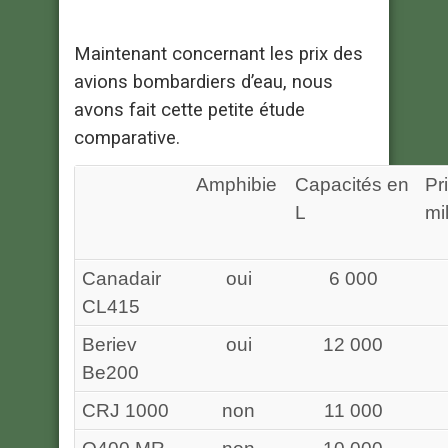
Maintenant concernant les prix des
avions bombardiers d’eau, nous
avons fait cette petite étude
comparative.
Amphibie
Capacités en
Pr
L
mi
Canadair
oui
6 000
CL415
Beriev
oui
12 000
Be200
CRJ 1000
non
11 000