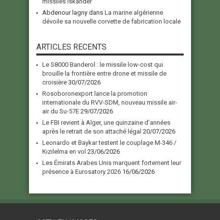
missiles Iskander
Abdenour lagny
dans
La marine algérienne
dévoile sa nouvelle corvette de fabrication locale
ARTICLES RECENTS
Le S8000 Banderol : le missile low-cost qui
brouille la frontière entre drone et missile de
croisière
30/07/2026
Rosoboronexport lance la promotion
internationale du RVV-SDM, nouveau missile air-
air du Su-57E
29/07/2026
Le FBI revient à Alger, une quinzaine d’années
après le retrait de son attaché légal
20/07/2026
Leonardo et Baykar testent le couplage M-346 /
Kızılelma en vol
23/06/2026
Les Émirats Arabes Unis marquent fortement leur
présence à Eurosatory 2026
16/06/2026