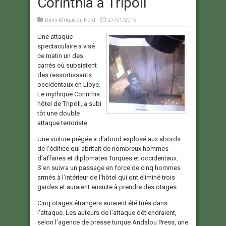
Corinthia à Tripoli
Dans
Afrique du Nord
27/01/2015
Une attaque
spectaculaire a visé
ce matin un des
carrés où subsistent
des ressortissants
occidentaux en Libye.
Le mythique Corinthia
hôtel de Tripoli, a subi
tôt une double
attaque terroriste.
Une voiture piégée a d’abord explosé aux abords
de l’édifice qui abritait de nombreux hommes
d’affaires et diplomates Turques et occidentaux.
S’en suivra un passage en force de cinq hommes
armés à l’intérieur de l’hôtel qui ont éliminé trois
gardes et auraient ensuite à prendre des otages.
Cinq otages étrangers auraient été tués dans
l’attaque. Les auteurs de l’attaque détiendraient,
selon l’agence de presse turque Andalou Press, une