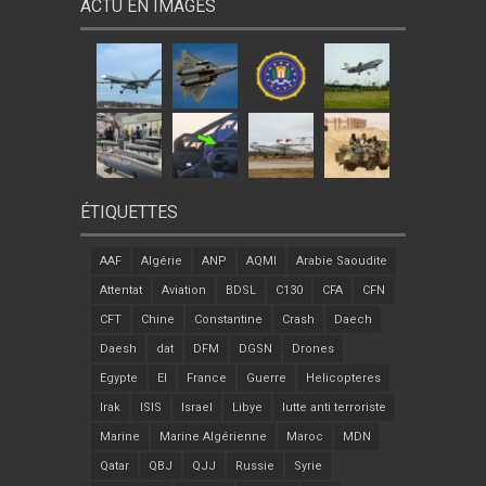
ACTU EN IMAGES
ÉTIQUETTES
AAF
Algérie
ANP
AQMI
Arabie Saoudite
Attentat
Aviation
BDSL
C130
CFA
CFN
CFT
Chine
Constantine
Crash
Daech
Daesh
dat
DFM
DGSN
Drones
Egypte
EI
France
Guerre
Helicopteres
Irak
ISIS
Israel
Libye
lutte anti terroriste
Marine
Marine Algérienne
Maroc
MDN
Qatar
QBJ
QJJ
Russie
Syrie