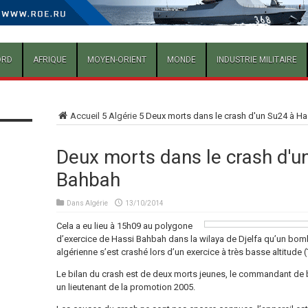
ORD
AFRIQUE
MOYEN-ORIENT
MONDE
INDUSTRIE MILITAIRE
Accueil
5
Algérie
5
Deux morts dans le crash d'un Su24 à H
Deux morts dans le crash d'u
Bahbah
Dans
Algérie
13/10/2014
C
ela a eu lieu à 15h09 au polygone
d’exercice de Hassi Bahbah dans la wilaya de Djelfa qu’un bom
algérienne s’est crashé lors d’un exercice à très basse altitude 
Le bilan du crash est de deux morts jeunes, le commandant de bo
un lieutenant de la promotion 2005.