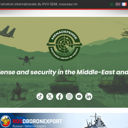
romotion internationale du RVV-SDM, nouveau missile air-air du Su-57E