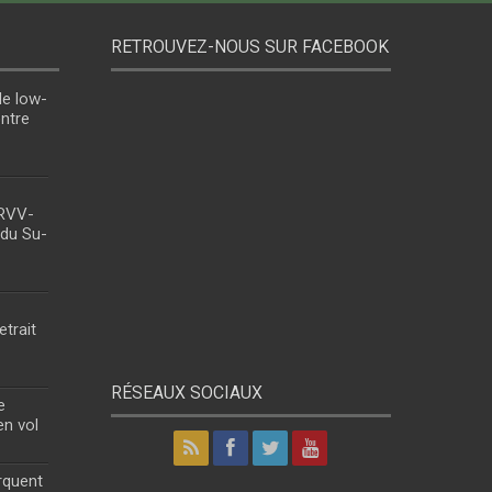
RETROUVEZ-NOUS SUR FACEBOOK
le low-
entre
 RVV-
 du Su-
etrait
RÉSEAUX SOCIAUX
e
en vol
rquent