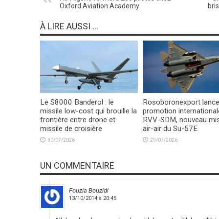
Oxford Aviation Academy
bri
À LIRE AUSSI ...
Le S8000 Banderol : le
Rosoboronexport lance
missile low-cost qui brouille la
promotion international
frontière entre drone et
RVV-SDM, nouveau mis
missile de croisière
air-air du Su-57E
30/07/2026
29/07/2026
UN COMMENTAIRE
Fouzia Bouzidi
13/10/2014 à 20:45