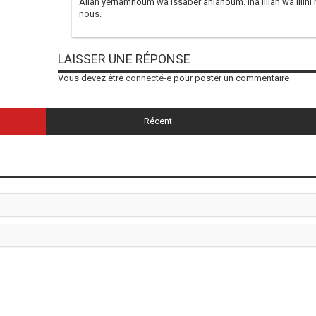
Allah yerhamhoum wa issaber ahlahoum. Ina lillah wa illihi 
nous.
LAISSER UNE RÉPONSE
Vous devez être
connecté-e
pour poster un commentaire
Récent