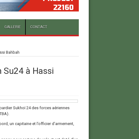
GALLERIE
CONTACT
assi Bahbah
n Su24 à Hassi
bardier Sukhoï 24 des forces aériennes
(TBA).
rd, un capitaine et l’officier d’armement,