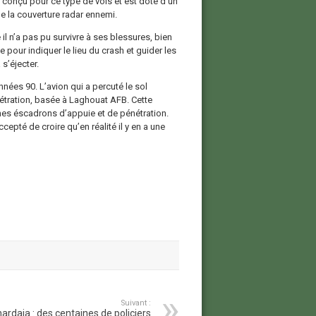
 conçu pour ce type de vols et est doté d’un
de la couverture radar ennemi.
e il n’a pas pu survivre à ses blessures, bien
le pour indiquer le lieu du crash et guider les
s’éjecter.
nées 90. L’avion qui a percuté le sol
nétration, basée à Laghouat AFB. Cette
es éscadrons d’appuie et de pénétration.
cepté de croire qu’en réalité il y en a une
Suivant :
ardaia : des centaines de policiers