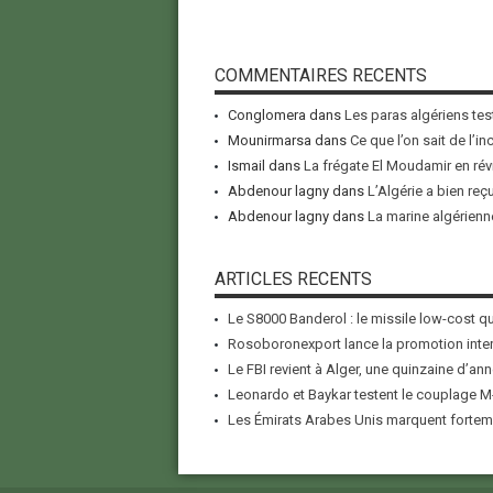
COMMENTAIRES RECENTS
Conglomera
dans
Les paras algériens tes
Mounirmarsa
dans
Ce que l’on sait de l’i
Ismail
dans
La frégate El Moudamir en rév
Abdenour lagny
dans
L’Algérie a bien reç
Abdenour lagny
dans
La marine algérienne
ARTICLES RECENTS
Le S8000 Banderol : le missile low-cost qui
Rosoboronexport lance la promotion inter
Le FBI revient à Alger, une quinzaine d’ann
Leonardo et Baykar testent le couplage M-
Les Émirats Arabes Unis marquent forteme