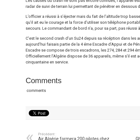
Les causes du crash ne sont pas encore connues, l’appareil est
radar de suivi de terrain lui permettant de pénétrer en dessous 
L’officier a réussi à s’éjecter mais du fait de l’altitude trop bass
qu’il ait eu le courage et la force d’utiliser son téléphone portab
secours. Le commandant de bord n’a, pour sa part, pas réussi à 
C’est le second crash d’un Su24 depuis sa récéption dans les an
aujourd’hui faisais partie de la 4 éme Escadre d’Appui et de Pé
Escadre se compose de trois escadrons, les 274, 284 et 294 ém
Officiellement l’Algérie dispose de 36 appareils, même s’il est ac
cinquantaine en service.
Comments
comments
Précédent :
Air Algérie formera 200 pilotes chez
Gh