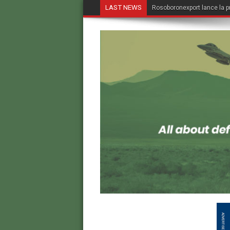
LAST NEWS
Rosoboronexport lance la p