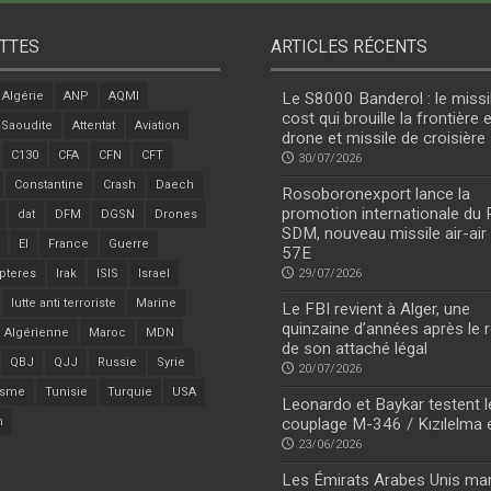
TTES
ARTICLES RÉCENTS
Algérie
ANP
AQMI
Le S8000 Banderol : le missi
cost qui brouille la frontière 
 Saoudite
Attentat
Aviation
drone et missile de croisière
C130
CFA
CFN
CFT
30/07/2026
Constantine
Crash
Daech
Rosoboronexport lance la
promotion internationale du
dat
DFM
DGSN
Drones
SDM, nouveau missile air-air
EI
France
Guerre
57E
pteres
Irak
ISIS
Israel
29/07/2026
lutte anti terroriste
Marine
Le FBI revient à Alger, une
quinzaine d’années après le r
 Algérienne
Maroc
MDN
de son attaché légal
QBJ
QJJ
Russie
Syrie
20/07/2026
isme
Tunisie
Turquie
USA
Leonardo et Baykar testent l
n
couplage M-346 / Kızılelma 
23/06/2026
Les Émirats Arabes Unis ma