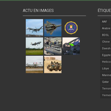
ACTU EN IMAGES
ÉTIQUE
AAF
Arabie
BDSL
Chine
Daesh
Egypte
Helico
Libye
Marine
Qatar
Terror
Yeme