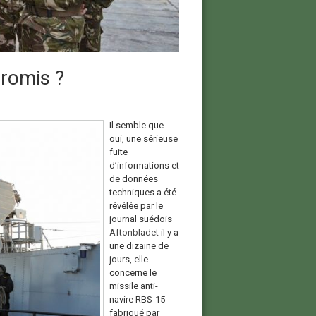
promis ?
Il semble que
oui, une sérieuse
fuite
d’informations et
de données
techniques a été
révélée par le
journal suédois
Aftonbladet
il y a
une dizaine de
jours, elle
concerne le
missile anti-
navire RBS-15
fabriqué par