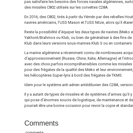
pas satisfaire les besoins des forces navales algériennes, surto
des missiles C802 utilisés sur les corvettes C28A.
En 2016, des C802, tirés à partir du Yémén par des rebelles Hou
navires américains, l’USS Mason et l’USS Nitze, alors qu’il étaie
Reste la possibilité d’équiper les deux types de navires (Mek
Yakhont/Brahmos ou Klub, ou bien de généraliser à des fins de s
Klub dans leurs versions sous-marines Klub S ou en containers 
La marine algérienne a récemment connu de nombreuses acquisi
d’approvisionnement (Russie, Chine, Italie, Allemagne) et l’intro
avec des choix parfois incompréhensibles comme les missiles
pour des frégates de la qualité des Meko et leur environnement
les hélicoptères Super-lynx à bord des frégates de TKMS.
Idem pour le système anti aérien antédiluvien des C28A, version 
Il y a autant de types de missiles et de systèmes d’armes qu’il y
qui pose d’énormes soucis de logistique, de maintenance et de
pourrait-être une bonne occasion pour revoir la copie et standar
Comments
comments