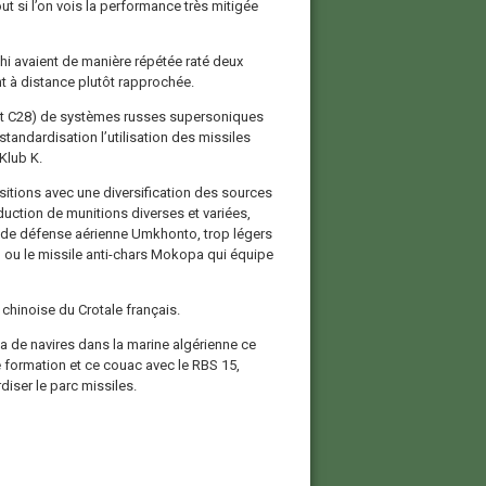
ut si l’on vois la performance très mitigée
thi avaient de manière répétée raté deux
nt à distance plutôt rapprochée.
o et C28) de systèmes russes supersoniques
tandardisation l’utilisation des missiles
Klub K.
tions avec une diversification des sources
duction de munitions diverses et variées,
 de défense aérienne Umkhonto, trop légers
, ou le missile anti-chars Mokopa qui équipe
chinoise du Crotale français.
 a de navires dans la marine algérienne ce
 formation et ce couac avec le RBS 15,
diser le parc missiles.