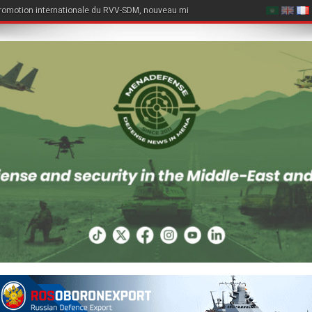
romotion internationale du RVV-SDM, nouveau missile air-air du Su-57E