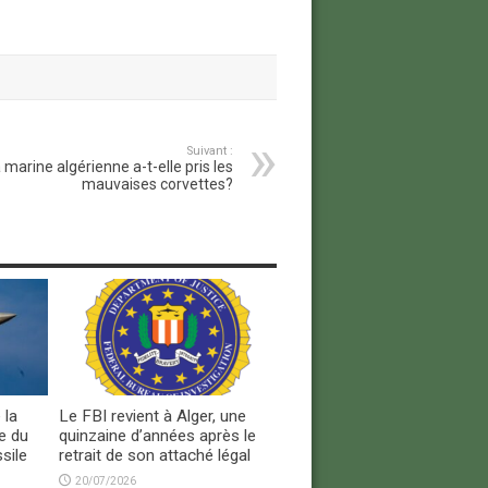
Suivant :
 marine algérienne a-t-elle pris les
mauvaises corvettes?
 la
Le FBI revient à Alger, une
e du
quinzaine d’années après le
sile
retrait de son attaché légal
20/07/2026