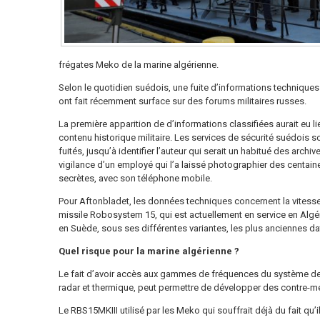
frégates Meko de la marine algérienne.
Selon le quotidien suédois, une fuite d’informations techniques
ont fait récemment surface sur des forums militaires russes.
La première apparition de d’informations classifiées aurait eu lie
contenu historique militaire. Les services de sécurité suédois 
fuités, jusqu’à identifier l’auteur qui serait un habitué des archi
vigilance d’un employé qui l’a laissé photographier des centa
secrètes, avec son téléphone mobile.
Pour Aftonbladet, les données techniques concernent la vitesse,
missile Robosystem 15, qui est actuellement en service en Algé
en Suède, sous ses différentes variantes, les plus anciennes d
Quel risque pour la marine algérienne ?
Le fait d’avoir accès aux gammes de fréquences du système de 
radar et thermique, peut permettre de développer des contre-m
Le RBS15MKIII utilisé par les Meko qui souffrait déjà du fait qu