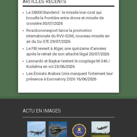
ARTICLES RECENTS
Le S8000 Banderol : le missile low-cost qui
brouille la frontière entre drone et missile de
croisière
30/07/2026
Rosoboronexport lance la promotion
internationale du RVV-SDM, nouveau missile air-
air du Su-57E
29/07/2026
Le FBI revient à Alger, une quinzaine d’années
après le retrait de son attaché légal
20/07/2026
Leonardo et Baykar testent le couplage M-346 /
Kızılelma en vol
23/06/2026
Les Émirats Arabes Unis marquent fortement leur
présence à Eurosatory 2026
16/06/2026
ACTU EN IMAGES