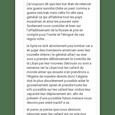
j’ai toujours dit que leur but était de relancer
une guerre sunnite/chiite un peut comme a
guerre iran/irak mais cette foi elle sera
général ce qui affaiblirai tout les pays
musulman et ainsi les peuvent venir
facilement nous contrôler et bien sur
l’affaiblisement de la Russie et prie en
compte pour l’isoler et l’éloigné de ces
région riche…..
la Syrie ne doit absolument pas tomber car a
en juger des manœuvre americain avec leur
nouvelle chèvre ( le général aftar) sa vise
sois a prendre définitivement le contrôle de
la Libye par leur nouveau 3atrouss ou sois a
ramenez ver la Libye tout les cafard du
monde entier qui ensuite s’en prendrons a
l’Algérie de manière directe donc l’algerie
doit le plus discrètement possible aider le
gouvernement syrien et prendre toute les
info possible sur les cafard leur ombre leur
capacité leur déplacement etc..afin de
prévenir d’une possible future menace nous
devons pas resté inactif a sa
et perso je pense que nous devrions
négocier avec les cafard qui on prie nos