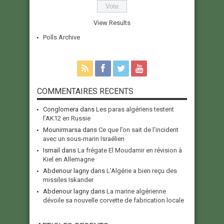
View Results
Polls Archive
COMMENTAIRES RECENTS
Conglomera
dans
Les paras algériens testent
l’AK12 en Russie
Mounirmarsa
dans
Ce que l’on sait de l’incident
avec un sous-marin Israélien
Ismail
dans
La frégate El Moudamir en révision à
Kiel en Allemagne
Abdenour lagny
dans
L’Algérie a bien reçu des
missiles Iskander
Abdenour lagny
dans
La marine algérienne
dévoile sa nouvelle corvette de fabrication locale