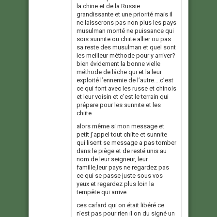
la chine et de la Russie
grandissante et une priorité mais il
ne laisserons pas non plus les pays
musulman monté ne puissance qui
sois sunnite ou chiite allier ou pas
sa reste des musulman et quel sont
les meilleur méthode pour y arriver?
bien évidement la bonne vielle
méthode de lâche qui et la leur
exploité l’ennemie de l’autre….c’est
ce qui font avec les russe et chinois
et leur voisin et c’est le terrain qui
prépare pour les sunnite et les
chiite
alors même si mon message et
petit j’appel tout chiite et sunnite
qui lisent se message a pas tomber
dans le piège et de resté unis au
nom de leur seigneur, leur
famille,leur pays ne regardez pas
ce qui se passe juste sous vos
yeux et regardez plus loin la
tempête qui arrive
ces cafard qui on était libéré ce
n’est pas pour rien il on du signé un