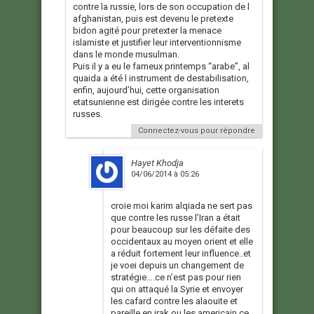
contre la russie, lors de son occupation de l
afghanistan, puis est devenu le pretexte
bidon agité pour pretexter la menace
islamiste et justifier leur interventionnisme
dans le monde musulman.
Puis il y a eu le fameux printemps “arabe”, al
quaida a été l instrument de destabilisation,
enfin, aujourd’hui, cette organisation
etatsunienne est dirigée contre les interets
russes.
Connectez-vous pour répondre
Hayet Khodja
04/06/2014 à 05:26
croie moi karim alqiada ne sert pas
que contre les russe l’Iran a était
pour beaucoup sur les défaite des
occidentaux au moyen orient et elle
a réduit fortement leur influence..et
je voei depuis un changement de
stratégie….ce n’est pas pour rien
qui on attaqué la Syrie et envoyer
les cafard contre les alaouite et
pareille en irak ou les americain ce