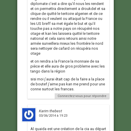
diplomate c’est a dire qu’il nous les rendent
et on permettra directement a droukdel et sa
clique de quitté le teritoire algerien et de ce
rendre ou il veulent ou attaqué la France ou
les US breff sa met égale le but et qu’il
touche pas a notre pays on récupéré nos
otage et kan les laissera quitté le teritoire
national et cela sans retours ainsi notre
armée surveillera mieux les frontiére le nord
sera nettoyer de cafard on récupéra nos
otage
et on rendra a la France la monnaie de sa
pièce et elle aura de gros probleme avec les
tango dans la région
sisi moi j’aurai était cap de la faire a la place
de boutef j’aime pas kan me prend pour une
conne surtout les francas.
Connectez-vous pour répondre
Karim thebest
03/06/2014 à 19:23
Al quaida est une création de la cia au départ