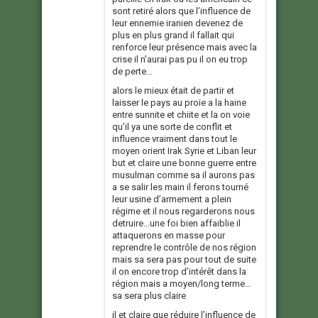
sont retiré alors que l’influence de
leur ennemie iranien devenez de
plus en plus grand il fallait qui
renforce leur présence mais avec la
crise il n’aurai pas pu il on eu trop
de perte…
alors le mieux était de partir et
laisser le pays au proie a la haine
entre sunnite et chiite et la on voie
qu’il ya une sorte de conflit et
influence vraiment dans tout le
moyen orient Irak Syrie et Liban leur
but et claire une bonne guerre entre
musulman comme sa il aurons pas
a se salir les main il ferons tourné
leur usine d’armement a plein
régime et il nous regarderons nous
detruire…une foi bien affaiblie il
attaquerons en masse pour
reprendre le contrôle de nos région
mais sa sera pas pour tout de suite
il on encore trop d’intérêt dans la
région mais a moyen/long terme…
sa sera plus claire
il et claire que réduire l’influence de