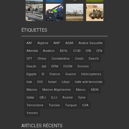
ÉTIQUETTES
AAF
Algérie
ANP
AQMI
Arabie Saoudite
Attentat
Aviation
BDSL
C130
CFA
CFN
CFT
Chine
Constantine
Crash
Daech
Daesh
dat
DFM
DGSN
Drones
Egypte
EI
France
Guerre
Helicopteres
Irak
ISIS
Israel
Libye
lutte anti terroriste
Marine
Marine Algérienne
Maroc
MDN
Qatar
QBJ
QJJ
Russie
Syrie
Terrorisme
Tunisie
Turquie
USA
Yemen
ARTICLES RÉCENTS