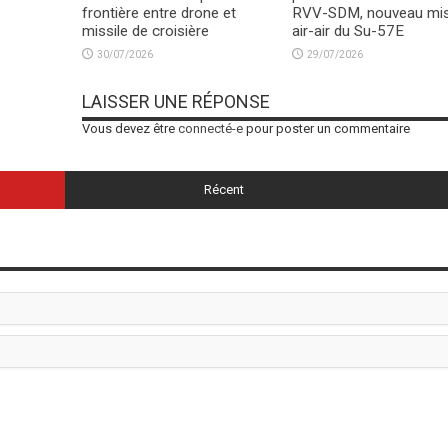
frontière entre drone et
RVV-SDM, nouveau mis
missile de croisière
air-air du Su-57E
30/07/2026
29/07/2026
LAISSER UNE RÉPONSE
Vous devez être
connecté-e
pour poster un commentaire
Récent