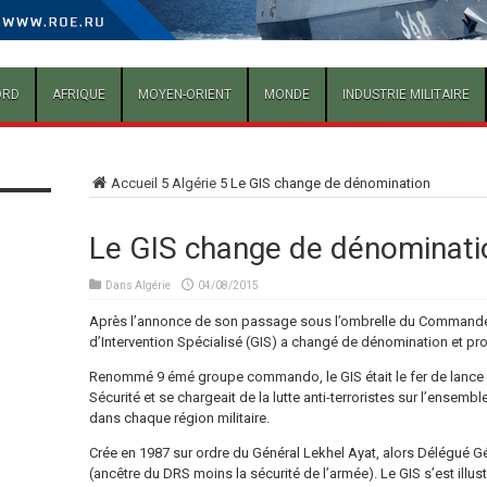
ORD
AFRIQUE
MOYEN-ORIENT
MONDE
INDUSTRIE MILITAIRE
Accueil
5
Algérie
5
Le GIS change de dénomination
Le GIS change de dénominati
Dans
Algérie
04/08/2015
Après l’annonce de son passage sous l’ombrelle du Commandem
d’Intervention Spécialisé (GIS) a changé de dénomination et pr
Renommé 9 émé groupe commando, le GIS était le fer de lance
Sécurité et se chargeait de la lutte anti-terroristes sur l’ensembl
dans chaque région militaire.
Crée en 1987 sur ordre du Général Lekhel Ayat, alors Délégué Gé
(ancêtre du DRS moins la sécurité de l’armée). Le GIS s’est illu