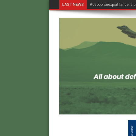
LAST NEWS
Rosoboronexport lance la p