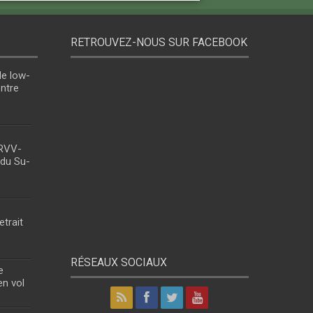
RETROUVEZ-NOUS SUR FACEBOOK
le low-
entre
 RVV-
 du Su-
etrait
RÉSEAUX SOCIAUX
e
en vol