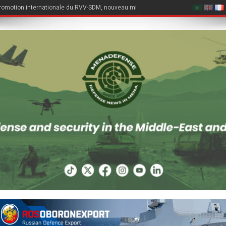
romotion internationale du RVV-SDM, nouveau missile air-air du Su-57E