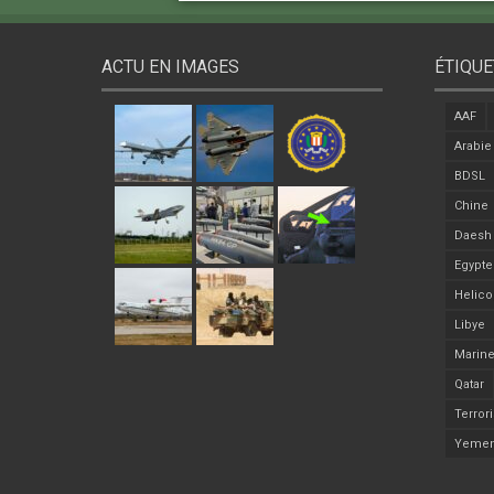
ACTU EN IMAGES
ÉTIQUE
AAF
Arabie
BDSL
Chine
Daesh
Egypte
Helico
Libye
Marine
Qatar
Terror
Yeme