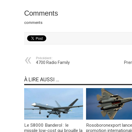
Comments
comments
Précédent :
4700 Radio Family
Prem
À LIRE AUSSI ...
Le S8000 Banderol : le
Rosoboronexport lance
missile low-cost qui brouille la
promotion international