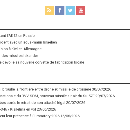
tent l’AK12 en Russie
ncident avec un sous-marin Israélien
ision à Kiel en Allemagne
u des missiles Iskander
 dévoile sa nouvelle corvette de fabrication locale
 brouille la frontière entre drone et missile de croisière
30/07/2026
nationale du RVV-SDM, nouveau missile air-air du Su-57E
29/07/2026
ées après le retrait de son attaché légal
20/07/2026
346 / Kızılelma en vol
23/06/2026
nt leur présence à Eurosatory 2026
16/06/2026