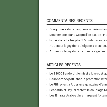
COMMENTAIRES RECENTS
Conglomera
dans
Les paras algériens tes
Mounirmarsa
dans
Ce que l’on sait de l’i
Ismail
dans
La frégate El Moudamir en rév
Abdenour lagny
dans
L’Algérie a bien reç
Abdenour lagny
dans
La marine algérienne
ARTICLES RECENTS
Le S8000 Banderol : le missile low-cost qui
Rosoboronexport lance la promotion inter
Le FBI revient à Alger, une quinzaine d’ann
Leonardo et Baykar testent le couplage M-
Les Émirats Arabes Unis marquent forteme