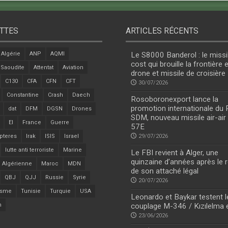
TTES
ARTICLES RÉCENTS
Algérie
ANP
AQMI
Le S8000 Banderol : le missi
cost qui brouille la frontière 
 Saoudite
Attentat
Aviation
drone et missile de croisière
C130
CFA
CFN
CFT
30/07/2026
Constantine
Crash
Daech
Rosoboronexport lance la
promotion internationale du
dat
DFM
DGSN
Drones
SDM, nouveau missile air-air
EI
France
Guerre
57E
pteres
Irak
ISIS
Israel
29/07/2026
lutte anti terroriste
Marine
Le FBI revient à Alger, une
quinzaine d’années après le r
 Algérienne
Maroc
MDN
de son attaché légal
QBJ
QJJ
Russie
Syrie
20/07/2026
isme
Tunisie
Turquie
USA
Leonardo et Baykar testent l
n
couplage M-346 / Kızılelma 
23/06/2026