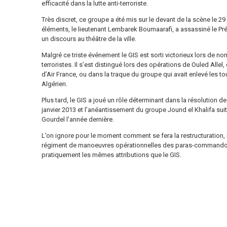
efficacité dans la lutte anti-terroriste.
Très discret, ce groupe a été mis sur le devant de la scène le 2
éléments, le lieutenant Lembarek Boumaarafi, a assassiné le Pr
un discours au théâtre de la ville.
Malgré ce triste événement le GIS est sorti victorieux lors de 
terroristes. Il s’est distingué lors des opérations de Ouled Allel
d’Air France, ou dans la traque du groupe qui avait enlevé les t
Algérien.
Plus tard, le GIS a joué un rôle déterminant dans la résolution d
janvier 2013 et l’anéantissement du groupe Jound el Khalifa suit
Gourdel l’année dernière.
L’on ignore pour le moment comment se fera la restructuration, 
régiment de manoeuvres opérationnelles des paras-commandos, 
pratiquement les mêmes attributions que le GIS.