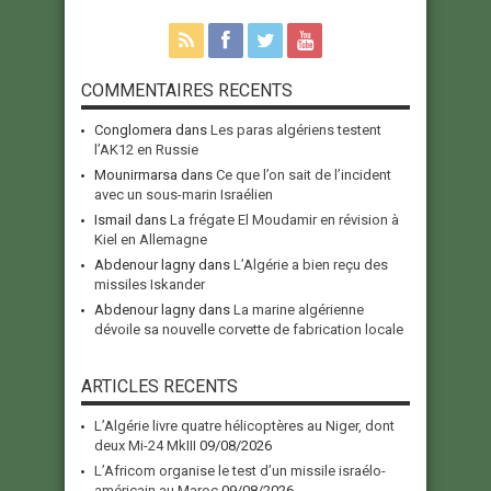
COMMENTAIRES RECENTS
Conglomera
dans
Les paras algériens testent
l’AK12 en Russie
Mounirmarsa
dans
Ce que l’on sait de l’incident
avec un sous-marin Israélien
Ismail
dans
La frégate El Moudamir en révision à
Kiel en Allemagne
Abdenour lagny
dans
L’Algérie a bien reçu des
missiles Iskander
Abdenour lagny
dans
La marine algérienne
dévoile sa nouvelle corvette de fabrication locale
ARTICLES RECENTS
L’Algérie livre quatre hélicoptères au Niger, dont
deux Mi-24 MkIII
09/08/2026
L’Africom organise le test d’un missile israélo-
américain au Maroc
09/08/2026