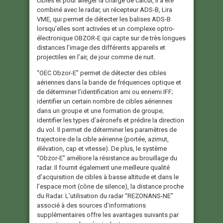
cibles et pour alléger la charge de calcul, il a été
combiné avec le radar, un récepteur ADS-B, Lira
VME, qui permet de détecter les balises ADS-B
lorsqu’elles sont activées et un complexe optro-
électronique OBZOR-E qui capte sur de très longues
distances l’image des différents appareils et
projectiles en l’air, de jour comme de nuit.
“OEC Obzor-E” permet de détecter des cibles
aériennes dans la bande de fréquences optique et
de déterminer l’identification ami ou ennemi IFF;
identifier un certain nombre de cibles aériennes
dans un groupe et une formation de groupe;
identifier les types d’aéronefs et prédire la direction
du vol. Il permet de déterminer les paramètres de
trajectoire de la cible aérienne (portée, azimut,
élévation, cap et vitesse). De plus, le système
“Obzor-E” améliore la résistance au brouillage du
radar. Il fournit également une meilleure qualité
d’acquisition de cibles à basse altitude et dans le
l’espace mort (cône de silence), la distance proche
du Radar. L’utilisation du radar “REZONANS-NE”
associé à des sources d’informations
supplémentaires offre les avantages suivants par