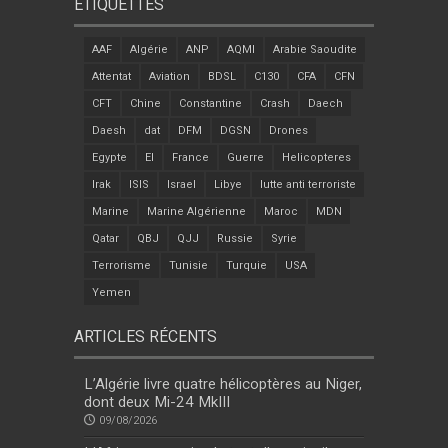
ÉTIQUETTES
AAF
Algérie
ANP
AQMI
Arabie Saoudite
Attentat
Aviation
BDSL
C130
CFA
CFN
CFT
Chine
Constantine
Crash
Daech
Daesh
dat
DFM
DGSN
Drones
Egypte
EI
France
Guerre
Helicopteres
Irak
ISIS
Israel
Libye
lutte anti terroriste
Marine
Marine Algérienne
Maroc
MDN
Qatar
QBJ
QJJ
Russie
Syrie
Terrorisme
Tunisie
Turquie
USA
Yemen
ARTICLES RÉCENTS
L’Algérie livre quatre hélicoptères au Niger,
dont deux Mi-24 MkIII
09/08/2026