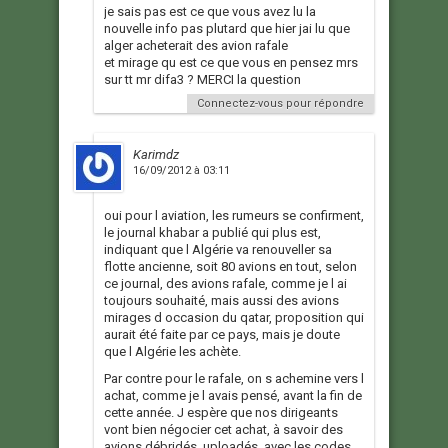
je sais pas est ce que vous avez lu la
nouvelle info pas plutard que hier jai lu que
alger acheterait des avion rafale
et mirage qu est ce que vous en pensez mrs
sur tt mr difa3 ? MERCI la question
Connectez-vous pour répondre
Karimdz
16/09/2012 à 03:11
oui pour l aviation, les rumeurs se confirment,
le journal khabar a publié qui plus est,
indiquant que l Algérie va renouveller sa
flotte ancienne, soit 80 avions en tout, selon
ce journal, des avions rafale, comme je l ai
toujours souhaité, mais aussi des avions
mirages d occasion du qatar, proposition qui
aurait été faite par ce pays, mais je doute
que l Algérie les achète.
Par contre pour le rafale, on s achemine vers l
achat, comme je l avais pensé, avant la fin de
cette année. J espère que nos dirigeants
vont bien négocier cet achat, à savoir des
avions débridés, uploadés, avec les codes,