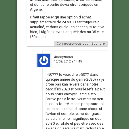
et dont une partie devra etre fabriquée en
Algérie.
il faut rappeler qu une option d achat
supplémentaire de 24 su 30 est toujours d
actualité, et dans quelques années, si tout va
bien, l Algérie devrait acquérir des su 35 et le
f50 russe.
Connectez-vous pour répondre
Anonymous
16/09/2012 à 14:45
f-50??? tu veux dire t-50?? dans
quleque année du genre 2030??? je
croie pas kan le vera dans notre
parc d’ici 2020 et pour le refale peut
nous nous envoyer l’article stp
j’arrive pas a le trouver mais sa sen
le coup fourré je sais pas pourquoi
sinon sa serai une bonne chose si
l’avion et complet et no dongrade
sa serai meme magnifique un duo
su-30 et rafale et peu etre avec des
awacs on sera vraimetn redoutable