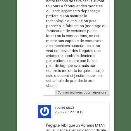
notre facons de faire car ils auront
toujours a fabriquer des modeles
qui sont largements depasser,je
prefere qu on maitrise la
technologie rt ensuite on peut
passer a la fabrication (montage ou
fabrication de certaines piece
local) ou la conceptions, on est
meme pas capable de concevoir
des machines numeriques et on
veut concevoir des fregates des
avions de combats dernieres
generations encore une fois un
peut de logique svp,mais par
contre tu me dis la turquie la oui je
suis d accord et j estime que l on
est entrain de prendre le bon
chemin
Connectez-vous pour répondre
secret-difa3
20/09/2012 à 10:19
l’égypte fébrique un Abrams M1A1
sous licence avec un canon ridicule