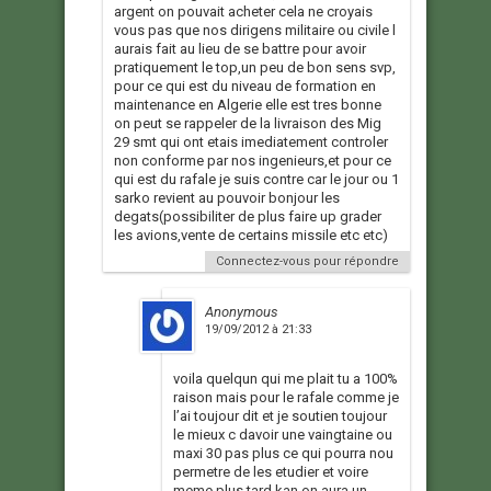
argent on pouvait acheter cela ne croyais
vous pas que nos dirigens militaire ou civile l
aurais fait au lieu de se battre pour avoir
pratiquement le top,un peu de bon sens svp,
pour ce qui est du niveau de formation en
maintenance en Algerie elle est tres bonne
on peut se rappeler de la livraison des Mig
29 smt qui ont etais imediatement controler
non conforme par nos ingenieurs,et pour ce
qui est du rafale je suis contre car le jour ou 1
sarko revient au pouvoir bonjour les
degats(possibiliter de plus faire up grader
les avions,vente de certains missile etc etc)
Connectez-vous pour répondre
Anonymous
19/09/2012 à 21:33
voila quelqun qui me plait tu a 100%
raison mais pour le rafale comme je
l’ai toujour dit et je soutien toujour
le mieux c davoir une vaingtaine ou
maxi 30 pas plus ce qui pourra nou
permetre de les etudier et voire
meme plus tard kan on aura un