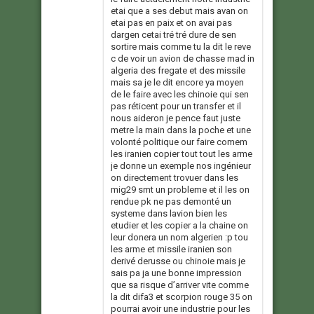
etai que a ses debut mais avan on
etai pas en paix et on avai pas
dargen cetai tré tré dure de sen
sortire mais comme tu la dit le reve
c de voir un avion de chasse mad in
algeria des fregate et des missile
mais sa je le dit encore ya moyen
de le faire avec les chinoie qui sen
pas réticent pour un transfer et il
nous aideron je pence faut juste
metre la main dans la poche et une
volonté politique our faire comem
les iranien copier tout tout les arme
je donne un exemple nos ingénieur
on directement trovuer dans les
mig29 smt un probleme et il les on
rendue pk ne pas demonté un
systeme dans lavion bien les
etudier et les copier a la chaine on
leur donera un nom algerien :p tou
les arme et missile iranien son
derivé derusse ou chinoie mais je
sais pa ja une bonne impression
que sa risque d’arriver vite comme
la dit difa3 et scorpion rouge 35 on
pourrai avoir une industrie pour les