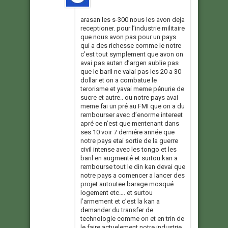
arasan les s-300 nous les avon deja
receptioner. pour l’industrie militaire
que nous avon pas pour un pays
qui a des richesse comme le notre
c’est tout symplement que avon on
avai pas autan d’argen aublie pas
que le baril ne valai pas les 20 a 30
dollar et on a combatue le
terorisme et yavai meme pénurie de
sucre et autre.. ou notre pays avai
meme fai un pré au FMI que on a du
rembourser avec d’enorme intereet
apré ce n’est que mentenant dans
ses 10 voir 7 derniére année que
notre pays etai sortie de la guerre
civil intense avec les tongo et les
baril en augmenté et surtou kan a
rembourse tout le din kan devai que
notre pays a comencer a lancer des
projet autoutee barage mosqué
logement etc…. et surtou
l’armement et c’est la kan a
demander du transfer de
technologie comme on et en trin de
le faire actuelement notre industrie