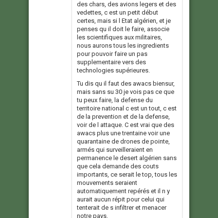
des chars, des avions legers et des
vedettes, c est un petit début
certes, mais si l Etat algérien, et je
penses qu il doit le faire, associe
les scientifiques aux militaires,
nous aurons tous les ingredients
pour pouvoir faire un pas
supplementaire vers des
technologies supérieures.
Tu dis qu il faut des awacs biensur,
mais sans su 30 je vois pas ce que
tu peux faire, la defense du
territoire national c est un tout, c est
de la prevention et de la defense,
voir de l attaque. C est vrai que des
awacs plus une trentaine voir une
quarantaine de drones de pointe,
armés qui surveilleraient en
permanence le desert algérien sans
que cela demande des couts
importants, ce serait le top, tous les
mouvements seraient
automatiquement repérés et il n y
aurait aucun répit pour celui qui
tenterait de s infiltrer et menacer
notre pays.