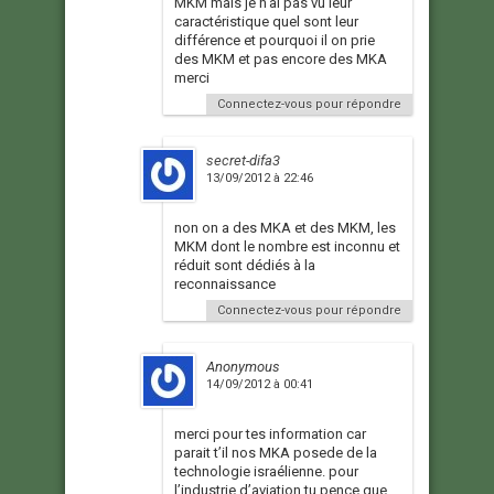
MKM mais je n’ai pas vu leur
caractéristique quel sont leur
différence et pourquoi il on prie
des MKM et pas encore des MKA
merci
Connectez-vous pour répondre
secret-difa3
13/09/2012 à 22:46
non on a des MKA et des MKM, les
MKM dont le nombre est inconnu et
réduit sont dédiés à la
reconnaissance
Connectez-vous pour répondre
Anonymous
14/09/2012 à 00:41
merci pour tes information car
parait t’il nos MKA posede de la
technologie israélienne. pour
l’industrie d’aviation tu pence que