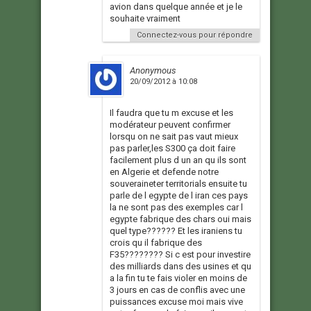
avion dans quelque année et je le
souhaite vraiment
Connectez-vous pour répondre
Anonymous
20/09/2012 à 10:08
Il faudra que tu m excuse et les
modérateur peuvent confirmer
lorsqu on ne sait pas vaut mieux
pas parler,les S300 ça doit faire
facilement plus d un an qu ils sont
en Algerie et defende notre
souveraineter territorials ensuite tu
parle de l egypte de l iran ces pays
la ne sont pas des exemples car l
egypte fabrique des chars oui mais
quel type?????? Et les iraniens tu
crois qu il fabrique des
F35???????? Si c est pour investire
des milliards dans des usines et qu
a la fin tu te fais violer en moins de
3 jours en cas de conflis avec une
puissances excuse moi mais vive