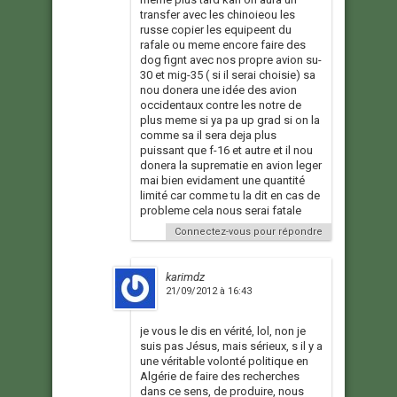
transfer avec les chinoieou les
russe copier les equipeent du
rafale ou meme encore faire des
dog fignt avec nos propre avion su-
30 et mig-35 ( si il serai choisie) sa
nou donera une idée des avion
occidentaux contre les notre de
plus meme si ya pa up grad si on la
comme sa il sera deja plus
puissant que f-16 et autre et il nou
donera la suprematie en avion leger
mai bien evidament une quantité
limité car comme tu la dit en cas de
probleme cela nous serai fatale
Connectez-vous pour répondre
karimdz
21/09/2012 à 16:43
je vous le dis en vérité, lol, non je
suis pas Jésus, mais sérieux, s il y a
une véritable volonté politique en
Algérie de faire des recherches
dans ce sens, de produire, nous