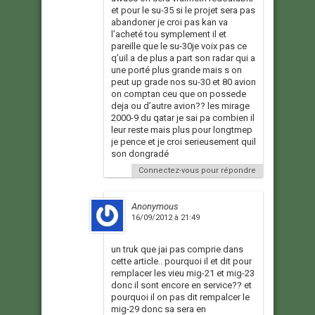
et pour le su-35 si le projet sera pas
abandoner je croi pas kan va
l’acheté tou symplement il et
pareille que le su-30je voix pas ce
q’uil a de plus a part son radar qui a
une porté plus grande mais s on
peut up grade nos su-30 et 80 avion
on comptan ceu que on possede
deja ou d’autre avion?? les mirage
2000-9 du qatar je sai pa combien il
leur reste mais plus pour longtmep
je pence et je croi serieusement quil
son dongradé
Connectez-vous pour répondre
Anonymous
16/09/2012 à 21:49
un truk que jai pas comprie dans
cette article.. pourquoi il et dit pour
remplacer les vieu mig-21 et mig-23
donc il sont encore en service?? et
pourquoi il on pas dit rempalcer le
mig-29 donc sa sera en