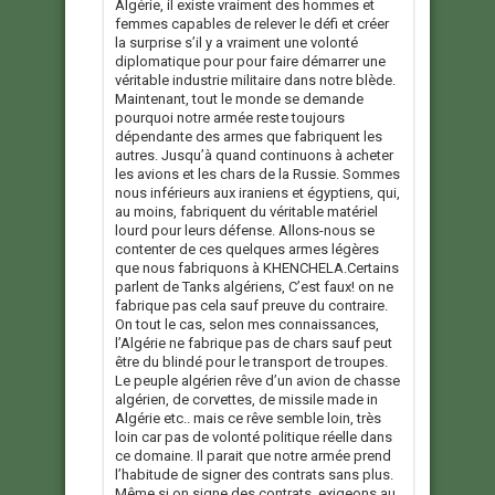
Algérie, il existe vraiment des hommes et
femmes capables de relever le défi et créer
la surprise s’il y a vraiment une volonté
diplomatique pour pour faire démarrer une
véritable industrie militaire dans notre blède.
Maintenant, tout le monde se demande
pourquoi notre armée reste toujours
dépendante des armes que fabriquent les
autres. Jusqu’à quand continuons à acheter
les avions et les chars de la Russie. Sommes
nous inférieurs aux iraniens et égyptiens, qui,
au moins, fabriquent du véritable matériel
lourd pour leurs défense. Allons-nous se
contenter de ces quelques armes légères
que nous fabriquons à KHENCHELA.Certains
parlent de Tanks algériens, C’est faux! on ne
fabrique pas cela sauf preuve du contraire.
On tout le cas, selon mes connaissances,
l’Algérie ne fabrique pas de chars sauf peut
être du blindé pour le transport de troupes.
Le peuple algérien rêve d’un avion de chasse
algérien, de corvettes, de missile made in
Algérie etc.. mais ce rêve semble loin, très
loin car pas de volonté politique réelle dans
ce domaine. Il parait que notre armée prend
l’habitude de signer des contrats sans plus.
Même si on signe des contrats, exigeons au