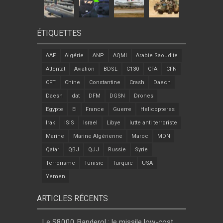
ÉTIQUETTES
AAF
Algérie
ANP
AQMI
Arabie Saoudite
Attentat
Aviation
BDSL
C130
CFA
CFN
CFT
Chine
Constantine
Crash
Daech
Daesh
dat
DFM
DGSN
Drones
Egypte
EI
France
Guerre
Helicopteres
Irak
ISIS
Israel
Libye
lutte anti terroriste
Marine
Marine Algérienne
Maroc
MDN
Qatar
QBJ
QJJ
Russie
Syrie
Terrorisme
Tunisie
Turquie
USA
Yemen
ARTICLES RÉCENTS
Le S8000 Banderol : le missile low-cost