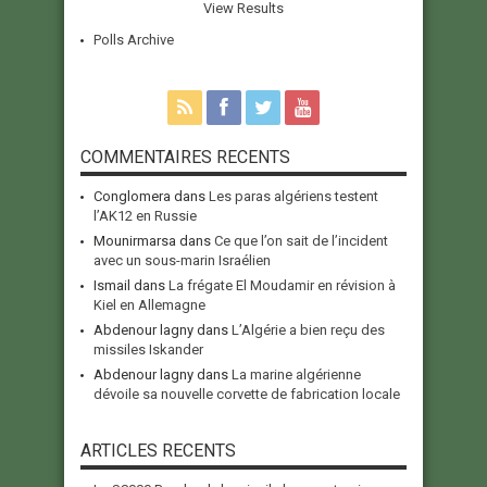
View Results
Polls Archive
COMMENTAIRES RECENTS
Conglomera
dans
Les paras algériens testent
l’AK12 en Russie
Mounirmarsa
dans
Ce que l’on sait de l’incident
avec un sous-marin Israélien
Ismail
dans
La frégate El Moudamir en révision à
Kiel en Allemagne
Abdenour lagny
dans
L’Algérie a bien reçu des
missiles Iskander
Abdenour lagny
dans
La marine algérienne
dévoile sa nouvelle corvette de fabrication locale
ARTICLES RECENTS