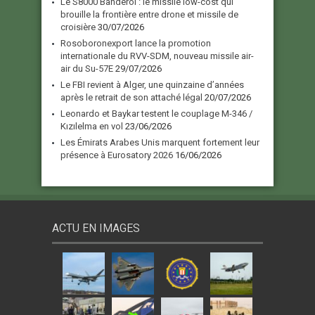
Le S8000 Banderol : le missile low-cost qui
brouille la frontière entre drone et missile de
croisière
30/07/2026
Rosoboronexport lance la promotion
internationale du RVV-SDM, nouveau missile air-
air du Su-57E
29/07/2026
Le FBI revient à Alger, une quinzaine d’années
après le retrait de son attaché légal
20/07/2026
Leonardo et Baykar testent le couplage M-346 /
Kızılelma en vol
23/06/2026
Les Émirats Arabes Unis marquent fortement leur
présence à Eurosatory 2026
16/06/2026
ACTU EN IMAGES