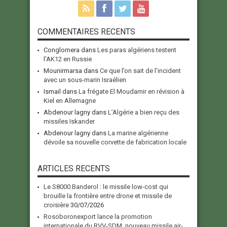
COMMENTAIRES RECENTS
Conglomera
dans
Les paras algériens testent
l’AK12 en Russie
Mounirmarsa
dans
Ce que l’on sait de l’incident
avec un sous-marin Israélien
Ismail
dans
La frégate El Moudamir en révision à
Kiel en Allemagne
Abdenour lagny
dans
L’Algérie a bien reçu des
missiles Iskander
Abdenour lagny
dans
La marine algérienne
dévoile sa nouvelle corvette de fabrication locale
ARTICLES RECENTS
Le S8000 Banderol : le missile low-cost qui
brouille la frontière entre drone et missile de
croisière
30/07/2026
Rosoboronexport lance la promotion
internationale du RVV-SDM, nouveau missile air-