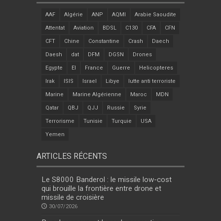
AAF
Algérie
ANP
AQMI
Arabie Saoudite
Attentat
Aviation
BDSL
C130
CFA
CFN
CFT
Chine
Constantine
Crash
Daech
Daesh
dat
DFM
DGSN
Drones
Egypte
EI
France
Guerre
Helicopteres
Irak
ISIS
Israel
Libye
lutte anti terroriste
Marine
Marine Algérienne
Maroc
MDN
Qatar
QBJ
QJJ
Russie
Syrie
Terrorisme
Tunisie
Turquie
USA
Yemen
ARTICLES RÉCENTS
Le S8000 Banderol : le missile low-cost
qui brouille la frontière entre drone et
missile de croisière
30/07/2026