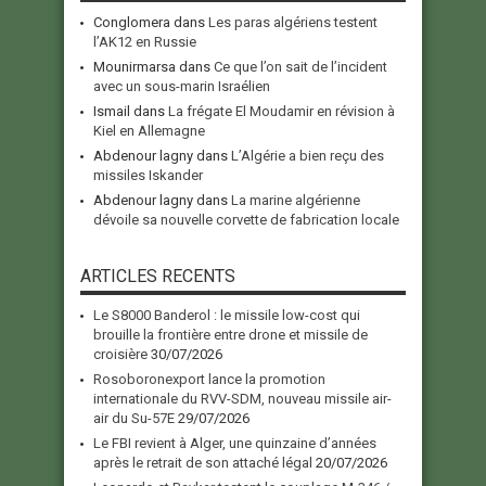
Conglomera
dans
Les paras algériens testent
l’AK12 en Russie
Mounirmarsa
dans
Ce que l’on sait de l’incident
avec un sous-marin Israélien
Ismail
dans
La frégate El Moudamir en révision à
Kiel en Allemagne
Abdenour lagny
dans
L’Algérie a bien reçu des
missiles Iskander
Abdenour lagny
dans
La marine algérienne
dévoile sa nouvelle corvette de fabrication locale
ARTICLES RECENTS
Le S8000 Banderol : le missile low-cost qui
brouille la frontière entre drone et missile de
croisière
30/07/2026
Rosoboronexport lance la promotion
internationale du RVV-SDM, nouveau missile air-
air du Su-57E
29/07/2026
Le FBI revient à Alger, une quinzaine d’années
après le retrait de son attaché légal
20/07/2026