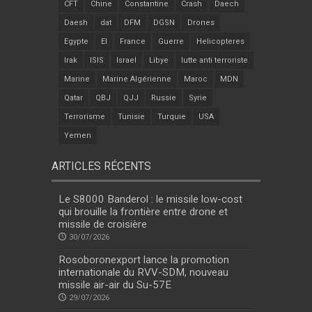
CFT
Chine
Constantine
Crash
Daech
Daesh
dat
DFM
DGSN
Drones
Egypte
EI
France
Guerre
Helicopteres
Irak
ISIS
Israel
Libye
lutte anti terroriste
Marine
Marine Algérienne
Maroc
MDN
Qatar
QBJ
QJJ
Russie
Syrie
Terrorisme
Tunisie
Turquie
USA
Yemen
ARTICLES RÉCENTS
Le S8000 Banderol : le missile low-cost
qui brouille la frontière entre drone et
missile de croisière
30/07/2026
Rosoboronexport lance la promotion
internationale du RVV-SDM, nouveau
missile air-air du Su-57E
29/07/2026