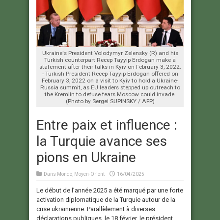
Ukraine's President Volodymyr Zelensky (R) and his
Turkish counterpart Recep Tayyip Erdogan make a
statement after their talks in Kyiv on February 3, 2022.
- Turkish President Recep Tayyip Erdogan offered on
February 3, 2022 on a visit to Kyiv to hold a Ukraine-
Russia summit, as EU leaders stepped up outreach to
the Kremlin to defuse fears Moscow could invade.
(Photo by Sergei SUPINSKY / AFP)
Entre paix et influence :
la Turquie avance ses
pions en Ukraine
Dans
Monde
,
Moyen-Orient
16/04/2025
Le début de l’année 2025 a été marqué par une forte
activation diplomatique de la Turquie autour de la
crise ukrainienne. Parallèlement à diverses
déclarations publiques, le 18 février, le président