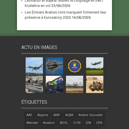
Leonardo et Baykar testent le couplage M-346 /
Kızılelma en vol
23/06/2026
Les Émirats Arabes Unis marquent fortement leur
présence à Eurosatory 2026
16/06/2026
ACTU EN IMAGES
ÉTIQUETTES
AAF
Algérie
ANP
AQMI
Arabie Saoudite
Attentat
Aviation
BDSL
C130
CFA
CFN