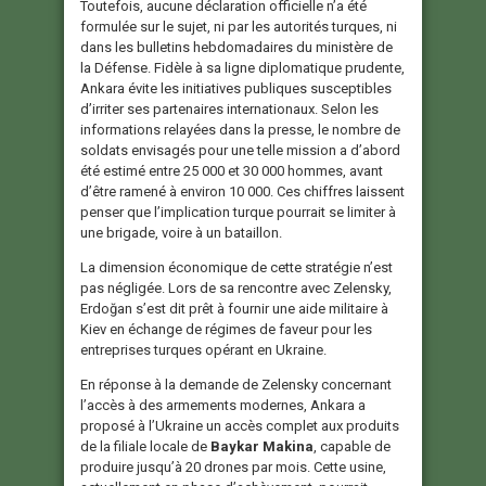
Toutefois, aucune déclaration officielle n’a été
formulée sur le sujet, ni par les autorités turques, ni
dans les bulletins hebdomadaires du ministère de
la Défense. Fidèle à sa ligne diplomatique prudente,
Ankara évite les initiatives publiques susceptibles
d’irriter ses partenaires internationaux. Selon les
informations relayées dans la presse, le nombre de
soldats envisagés pour une telle mission a d’abord
été estimé entre 25 000 et 30 000 hommes, avant
d’être ramené à environ 10 000. Ces chiffres laissent
penser que l’implication turque pourrait se limiter à
une brigade, voire à un bataillon.
La dimension économique de cette stratégie n’est
pas négligée. Lors de sa rencontre avec Zelensky,
Erdoğan s’est dit prêt à fournir une aide militaire à
Kiev en échange de régimes de faveur pour les
entreprises turques opérant en Ukraine.
En réponse à la demande de Zelensky concernant
l’accès à des armements modernes, Ankara a
proposé à l’Ukraine un accès complet aux produits
de la filiale locale de
Baykar Makina
, capable de
produire jusqu’à 20 drones par mois. Cette usine,