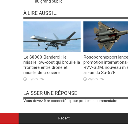
au grand public
À LIRE AUSSI ...
Le S8000 Banderol : le
Rosoboronexport lance
missile low-cost qui brouille la
promotion international
frontière entre drone et
RVV-SDM, nouveau mis
missile de croisière
air-air du Su-57E
30/07/2026
29/07/2026
LAISSER UNE RÉPONSE
Vous devez être
connecté-e
pour poster un commentaire
Récent