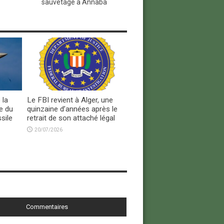
sauvetage à Annaba
 la
Le FBI revient à Alger, une
e du
quinzaine d’années après le
sile
retrait de son attaché légal
20/07/2026
Commentaires