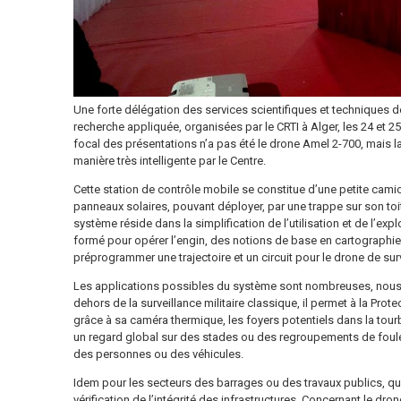
Une forte délégation des services scientifiques et techniques d
recherche appliquée, organisées par le CRTI à Alger, les 24 et 25 jan
focal des présentations n’a pas été le drone Amel 2-700, mais 
manière très intelligente par le Centre.
Cette station de contrôle mobile se constitue d’une petite cam
panneaux solaires, pouvant déployer, par une trappe sur son toit,
système réside dans la simplification de l’utilisation et de l’exp
formé pour opérer l’engin, des notions de base en cartographie 
préprogrammer une trajectoire et un circuit pour le drone de surv
Les applications possibles du système sont nombreuses, nous
dehors de la surveillance militaire classique, il permet à la Prot
grâce à sa caméra thermique, les foyers potentiels dans la tourbe 
un regard global sur des stades ou des regroupements de foule
des personnes ou des véhicules.
Idem pour les secteurs des barrages ou des travaux publics, qui 
vérification de l’intégrité des infrastructures. Concernant le dr