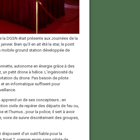
e la DGSN était présente aux Journées de la
vier. Bien qu’il en ait été la star, le point
la mobile ground station développée de
ionnette, autonome en énergie grâce à des
 un petit drone à hélice. L’ingéniosité du
loitation du drone. Pas besoin de pilote
et en informatique suffisent pour
eillance.
 apprend un de ses concepteurs ; en
ection civile de repérer des départs de feu ou,
et l’humus ; pour la police, il sert à avoir
, voire de suivre discrètement des groupes,
disposent d’un outil fiable pour la
one Amel 2, premier engin sans pilote de