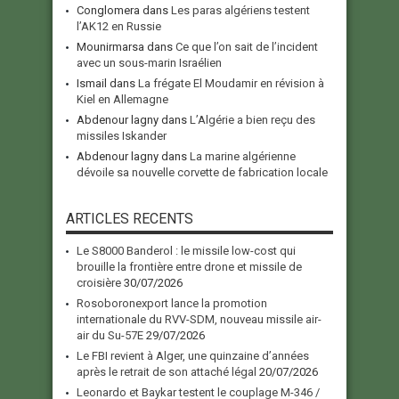
Conglomera
dans
Les paras algériens testent
l’AK12 en Russie
Mounirmarsa
dans
Ce que l’on sait de l’incident
avec un sous-marin Israélien
Ismail
dans
La frégate El Moudamir en révision à
Kiel en Allemagne
Abdenour lagny
dans
L’Algérie a bien reçu des
missiles Iskander
Abdenour lagny
dans
La marine algérienne
dévoile sa nouvelle corvette de fabrication locale
ARTICLES RECENTS
Le S8000 Banderol : le missile low-cost qui
brouille la frontière entre drone et missile de
croisière
30/07/2026
Rosoboronexport lance la promotion
internationale du RVV-SDM, nouveau missile air-
air du Su-57E
29/07/2026
Le FBI revient à Alger, une quinzaine d’années
après le retrait de son attaché légal
20/07/2026
Leonardo et Baykar testent le couplage M-346 /