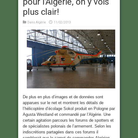
pour l'Algérie, on y vois
plus clair!
Dans
Algérie
11/02/2013
De plus en plus d’images et de données sont
apparues sur le net et montrent les détails de
l’hélicoptère d’écolage Sokol produit en Pologne par
Agusta Westland et commandé par l’Algérie. Une
certain agitation parcours les forums de spotters et
de spécialistes polonais de l’armement. Selon les
indiscrétions partagées dans ces forums il
semblerait que le carnet de commandes Algérien