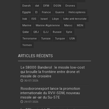
Daesh
dat
DFM
DGSN
Drones
Egypte
EI
France
Guerre
Helicopteres
Irak
ISIS
Israel
Libye
lutte anti terroriste
Marine
Marine Algérienne
Maroc
MDN
Qatar
QBJ
QJJ
Russie
Syrie
Terrorisme
Tunisie
Turquie
USA
Yemen
ARTICLES RÉCENTS
Le S8000 Banderol : le missile low-cost
qui brouille la frontière entre drone et
missile de croisière
30/07/2026
Rosoboronexport lance la promotion
internationale du RVV-SDM, nouveau
missile air-air du Su-57E
29/07/2026