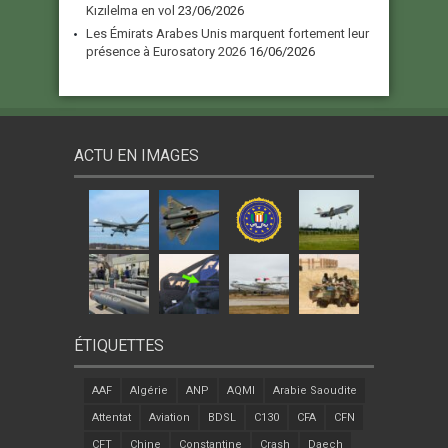
Kızılelma en vol
23/06/2026
Les Émirats Arabes Unis marquent fortement leur
présence à Eurosatory 2026
16/06/2026
ACTU EN IMAGES
ÉTIQUETTES
AAF
Algérie
ANP
AQMI
Arabie Saoudite
Attentat
Aviation
BDSL
C130
CFA
CFN
CFT
Chine
Constantine
Crash
Daech