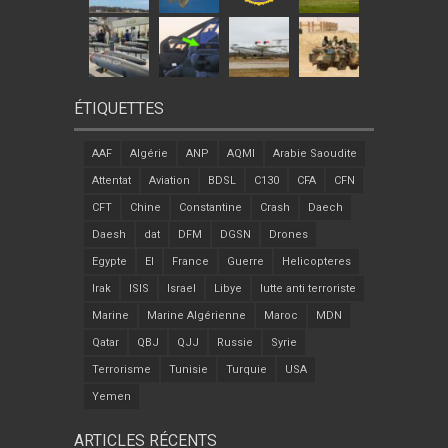
ÉTIQUETTES
AAF
Algérie
ANP
AQMI
Arabie Saoudite
Attentat
Aviation
BDSL
C130
CFA
CFN
CFT
Chine
Constantine
Crash
Daech
Daesh
dat
DFM
DGSN
Drones
Egypte
EI
France
Guerre
Helicopteres
Irak
ISIS
Israel
Libye
lutte anti terroriste
Marine
Marine Algérienne
Maroc
MDN
Qatar
QBJ
QJJ
Russie
Syrie
Terrorisme
Tunisie
Turquie
USA
Yemen
ARTICLES RÉCENTS