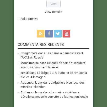
View Results
Polls Archive
COMMENTAIRES RECENTS
Conglomera
dans
Les paras algériens testent
l’AK12 en Russie
Mounirmarsa
dans
Ce que l’on sait de l’incident
avec un sous-marin Israélien
Ismail
dans
La frégate El Moudamir en révision à
Kiel en Allemagne
Abdenour lagny
dans
L’Algérie a bien reçu des
missiles Iskander
Abdenour lagny
dans
La marine algérienne
dévoile sa nouvelle corvette de fabrication locale