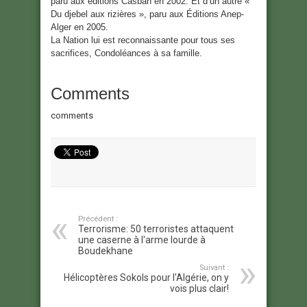
paru aux éditions Casbah en 2002. Et d’un autre «
Du djebel aux rizières », paru aux Éditions Anep-
Alger en 2005.
La Nation lui est reconnaissante pour tous ses
sacrifices, Condoléances à sa famille.
Comments
comments
Précédent :
Terrorisme: 50 terroristes attaquent
une caserne à l'arme lourde à
Boudekhane
Suivant :
Hélicoptères Sokols pour l'Algérie, on y
vois plus clair!