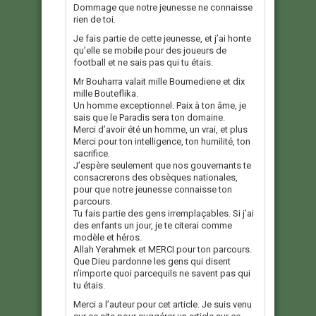
Dommage que notre jeunesse ne connaisse
rien de toi.
Je fais partie de cette jeunesse, et j’ai honte
qu’elle se mobile pour des joueurs de
football et ne sais pas qui tu étais.
Mr Bouharra valait mille Boumediene et dix
mille Bouteflika.
Un homme exceptionnel. Paix à ton âme, je
sais que le Paradis sera ton domaine.
Merci d’avoir été un homme, un vrai, et plus
Merci pour ton intelligence, ton humilité, ton
sacrifice.
J’espère seulement que nos gouvernants te
consacrerons des obsèques nationales,
pour que notre jeunesse connaisse ton
parcours.
Tu fais partie des gens irremplaçables. Si j’ai
des enfants un jour, je te citerai comme
modèle et héros.
Allah Yerahmek et MERCI pour ton parcours.
Que Dieu pardonne les gens qui disent
n’importe quoi parcequils ne savent pas qui
tu étais.
Merci a l’auteur pour cet article. Je suis venu