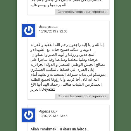
الله يرحموا و يوسع عليه.
Connectez-vous pour répondre
Anonymous
10/02/2013 à 22:03
إنا لله و إنا إليه راجعون رحم الله الفقيد و غفر له
ذنوبه و اسكنه فسيح جناته مع الشهداء و
المجاهدين و رزقنا و ذويه الصبر و السلوان،
عرفناه وطنيا مخلصا وضابطا وفيا ساهرا على
مصالح الجيش الوطني الشعبي و الدولة الجزائرية
إبان الفترة التي قضاها بالمكتب العسكري
بموسكو في بداية سنوات السبعينات و نشهد أمام
الله انه كان أخا كريما وأبا رؤوفا لجميع الطلبة
العسكريين الشباب هنالك ، رحمك الهد أيها الأخ
العزيز. Deyaziz
Connectez-vous pour répondre
Algeria 007
10/02/2013 à 23:43
Allah Yerahmek. Tu étais un héros.