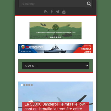
Le S8000 Banderol : le missile low-
cost qui brouille la frontière entre