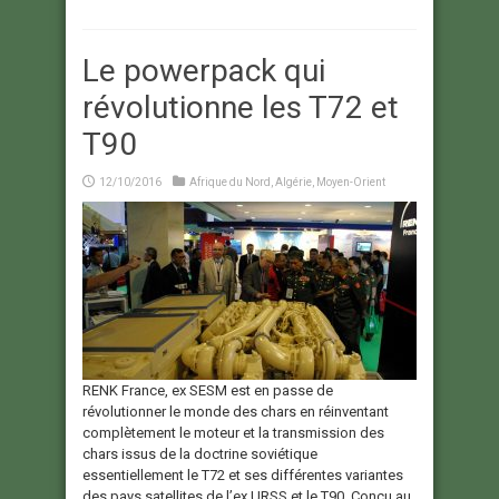
Le powerpack qui
révolutionne les T72 et
T90
12/10/2016
Afrique du Nord
,
Algérie
,
Moyen-Orient
RENK France, ex SESM est en passe de
révolutionner le monde des chars en réinventant
complètement le moteur et la transmission des
chars issus de la doctrine soviétique
essentiellement le T72 et ses différentes variantes
des pays satellites de l’ex URSS et le T90. Conçu au