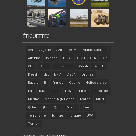
ÉTIQUETTES
AAF
Algérie
ANP
AQMI
Arabie Saoudite
Attentat
Aviation
BDSL
C130
CFA
CFN
CFT
Chine
Constantine
Crash
Daech
Daesh
dat
DFM
DGSN
Drones
Egypte
EI
France
Guerre
Helicopteres
Irak
ISIS
Israel
Libye
lutte anti terroriste
Marine
Marine Algérienne
Maroc
MDN
Qatar
QBJ
QJJ
Russie
Syrie
Terrorisme
Tunisie
Turquie
USA
Yemen