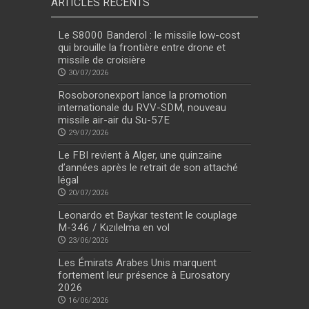
ARTICLES RÉCENTS
Le S8000 Banderol : le missile low-cost
qui brouille la frontière entre drone et
missile de croisière
30/07/2026
Rosoboronexport lance la promotion
internationale du RVV-SDM, nouveau
missile air-air du Su-57E
29/07/2026
Le FBI revient à Alger, une quinzaine
d’années après le retrait de son attaché
légal
20/07/2026
Leonardo et Baykar testent le couplage
M-346 / Kızılelma en vol
23/06/2026
Les Émirats Arabes Unis marquent
fortement leur présence à Eurosatory
2026
16/06/2026