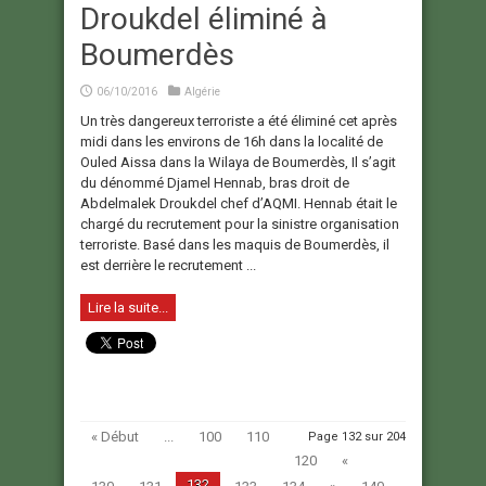
Droukdel éliminé à
Boumerdès
06/10/2016
Algérie
Un très dangereux terroriste a été éliminé cet après
midi dans les environs de 16h dans la localité de
Ouled Aissa dans la Wilaya de Boumerdès, Il s’agit
du dénommé Djamel Hennab, bras droit de
Abdelmalek Droukdel chef d’AQMI. Hennab était le
chargé du recrutement pour la sinistre organisation
terroriste. Basé dans les maquis de Boumerdès, il
est derrière le recrutement ...
Lire la suite...
« Début
...
100
110
Page 132 sur 204
120
«
132