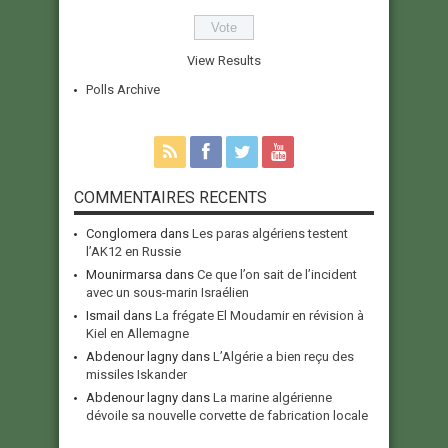
View Results
Polls Archive
COMMENTAIRES RECENTS
Conglomera
dans
Les paras algériens testent
l’AK12 en Russie
Mounirmarsa
dans
Ce que l’on sait de l’incident
avec un sous-marin Israélien
Ismail
dans
La frégate El Moudamir en révision à
Kiel en Allemagne
Abdenour lagny
dans
L’Algérie a bien reçu des
missiles Iskander
Abdenour lagny
dans
La marine algérienne
dévoile sa nouvelle corvette de fabrication locale