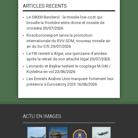
ARTICLES RECENTS
Le S8000 Banderol : le missile low-cost qui
brouille la frontière entre drone et missile de
croisière
30/07/2026
Rosoboronexport lance la promotion
internationale du RVV-SDM, nouveau missile air-
air du Su-57E
29/07/2026
Le FBI revient à Alger, une quinzaine d’années
après le retrait de son attaché légal
20/07/2026
Leonardo et Baykar testent le couplage M-346 /
Kızılelma en vol
23/06/2026
Les Émirats Arabes Unis marquent fortement leur
présence à Eurosatory 2026
16/06/2026
ACTU EN IMAGES