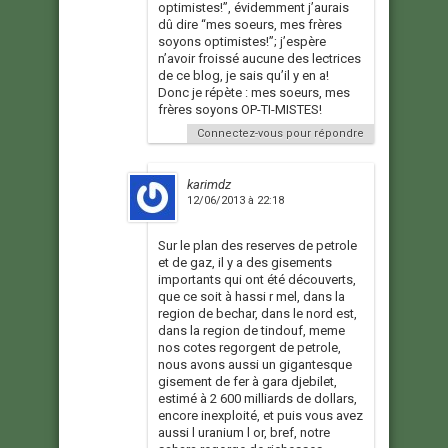
optimistes!”, évidemment j’aurais
dû dire “mes soeurs, mes frères
soyons optimistes!”; j’espère
n’avoir froissé aucune des lectrices
de ce blog, je sais qu’il y en a!
Donc je répète : mes soeurs, mes
frères soyons OP-TI-MISTES!
Connectez-vous pour répondre
karimdz
12/06/2013 à 22:18
Sur le plan des reserves de petrole
et de gaz, il y a des gisements
importants qui ont été découverts,
que ce soit à hassi r mel, dans la
region de bechar, dans le nord est,
dans la region de tindouf, meme
nos cotes regorgent de petrole,
nous avons aussi un gigantesque
gisement de fer à gara djebilet,
estimé à 2 600 milliards de dollars,
encore inexploité, et puis vous avez
aussi l uranium l or, bref, notre