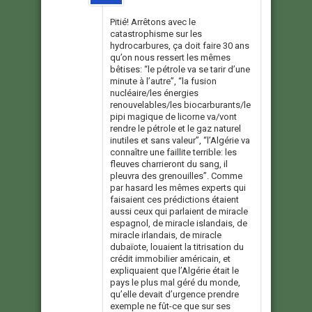
Pitié! Arrêtons avec le
catastrophisme sur les
hydrocarbures, ça doit faire 30 ans
qu’on nous ressert les mêmes
bêtises: “le pétrole va se tarir d’une
minute à l’autre”, “la fusion
nucléaire/les énergies
renouvelables/les biocarburants/le
pipi magique de licorne va/vont
rendre le pétrole et le gaz naturel
inutiles et sans valeur”, “l’Algérie va
connaître une faillite terrible: les
fleuves charrieront du sang, il
pleuvra des grenouilles”. Comme
par hasard les mêmes experts qui
faisaient ces prédictions étaient
aussi ceux qui parlaient de miracle
espagnol, de miracle islandais, de
miracle irlandais, de miracle
dubaïote, louaient la titrisation du
crédit immobilier américain, et
expliquaient que l’Algérie était le
pays le plus mal géré du monde,
qu’elle devait d’urgence prendre
exemple ne fût-ce que sur ses