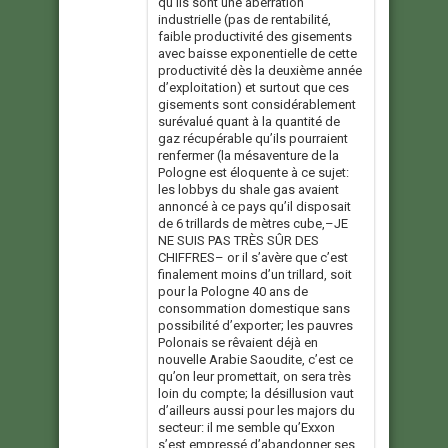
qu’ils sont une aberration
industrielle (pas de rentabilité,
faible productivité des gisements
avec baisse exponentielle de cette
productivité dès la deuxième année
d’exploitation) et surtout que ces
gisements sont considérablement
surévalué quant à la quantité de
gaz récupérable qu’ils pourraient
renfermer (la mésaventure de la
Pologne est éloquente à ce sujet:
les lobbys du shale gas avaient
annoncé à ce pays qu’il disposait
de 6 trillards de mètres cube,–JE
NE SUIS PAS TRÈS SÛR DES
CHIFFRES– or il s’avère que c’est
finalement moins d’un trillard, soit
pour la Pologne 40 ans de
consommation domestique sans
possibilité d’exporter; les pauvres
Polonais se rêvaient déjà en
nouvelle Arabie Saoudite, c’est ce
qu’on leur promettait, on sera très
loin du compte; la désillusion vaut
d’ailleurs aussi pour les majors du
secteur: il me semble qu’Exxon
s’est empressé d’abandonner ses