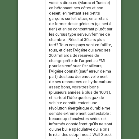
voisins directes (Maroc et Tunisie)
en bétonnant ses côtes et son
désert, en mettant ses petits
garçons sur le trottoir, en arrêtant
de former des ingénieurs (ça sert à
rien) et en se concentrant plutôt sur
les cursus type serveur/femme de
chambre… Résultat 30 ans plus
tard? Tous ces pays sont en faillite,
tous, et c’est l’Algérie qui avec ses
200 milliards de réserves de
change prête de l’argent au FMI
pour les renflouer. Par ailleurs,
l’Algérie connaît (sauf erreur de ma
part) des taux de renouvellement
de ses ressources en hydrocarbure
assez bons, voire très bons
(plusieurs années à plus de 100%),
et surtout l’idée que les gaz de
schiste constitueraient une
révolution énergétique durable me
semble extrêmement contestable :
beaucoup d’analystes sérieux et
informés considèrent qu’ils ne sont
qu’une bulle spéculative qui a pris
le relai des subprimes à Wall Street,