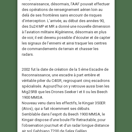
reconnaissance, désormais, l’AAF pouvait effectuer
des opérations de renseignement aérien loin au
delà de ses frontières sans encourir de risques
d’interception. L’arrivée, au début des années 90,
des Su24 MP et MR a donné une nouvelle dimension
à l’aviation militaire Algérienne, désormais en plus
de voir, il est devenu possible d’écouter et de capter
les signaux de l’ennemi et ainsi traquer les centres
de commandements de terrain et chasser les
radars.
2002 fut la date de création de la 5 éme Escadre de
Reconnaissance, une escadre à part entière et
véritable pilier du C4ISR, regroupant cinq escadrons
spécialisés. Aujourd’hui on y retrouve aussi bien les
Mig25RB que les Drones Seeker I et II ou les Beech
1900 MMSA.
Nouveau venu dans les effectifs, le Kingair 350ER
(Atos), qui a fait récemment ses débuts.
Semblable dans l’esprit du Beech 1900 MMSA, le
Kingair dispose d’une boule Flir Retractable, pour
l’observation jour/nuit et d’un radar longue distance
air sol Gabbiano T200 de Selex Galileo.