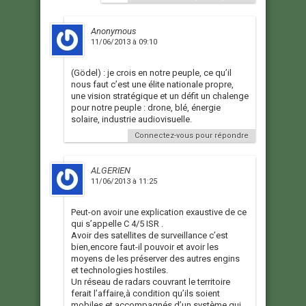
Anonymous
11/06/2013 à 09:10
(Gödel) : je crois en notre peuple, ce qu’il
nous faut c’est une élite nationale propre,
une vision stratégique et un défit un chalenge
pour notre peuple : drone, blé, énergie
solaire, industrie audiovisuelle.
Connectez-vous pour répondre
ALGERIEN
11/06/2013 à 11:25
Peut-on avoir une explication exaustive de ce
qui s’appelle C 4/5 ISR .
Avoir des satellites de surveillance c’est
bien,encore faut-il pouvoir et avoir les
moyens de les préserver des autres engins
et technologies hostiles.
Un réseau de radars couvrant le territoire
ferait l’affaire,à condition qu’ils soient
mobiles et accompagnés d’un système qui