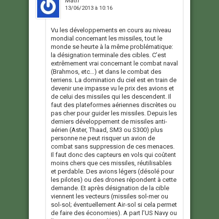
Math
13/06/2013 à 10:16
Vu les développements en cours au niveau
mondial concernant les missiles, tout le
monde se heurte à la même problématique:
la désignation terminale des cibles. C’est
extrêmement vrai concernant le combat naval
(Brahmos, etc…) et dans le combat des
terriens. La domination du ciel est en train de
devenir une impasse vu le prix des avions et
de celui des missiles qui les descendent. Il
faut des plateformes aériennes discrètes ou
pas cher pour guider les missiles. Depuis les
derniers développement de missiles anti-
aérien (Aster, Thaad, SM3 ou S300) plus
personne ne peut risquer un avion de
combat sans suppression de ces menaces.
Il faut donc des capteurs en vols qui coûtent
moins chers que ces missiles, réutilisables
et perdable. Des avions légers (désolé pour
les pilotes) ou des drones répondent à cette
demande. Et après désignation de la cible
viennent les vecteurs (missiles sol-mer ou
sol-sol; éventuellement Air-sol si cela permet
de faire des économies). A part l’US Navy ou