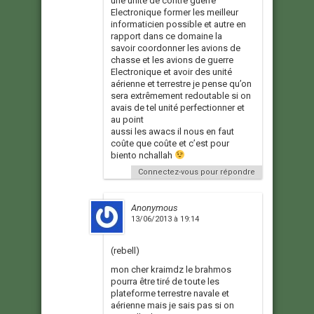
une unité de contre guerre
Electronique former les meilleur
informaticien possible et autre en
rapport dans ce domaine la
savoir coordonner les avions de
chasse et les avions de guerre
Electronique et avoir des unité
aérienne et terrestre je pense qu’on
sera extrêmement redoutable si on
avais de tel unité perfectionner et
au point
aussi les awacs il nous en faut
coûte que coûte et c’est pour
biento nchallah
Connectez-vous pour répondre
Anonymous
13/06/2013 à 19:14
(rebell)
mon cher kraimdz le brahmos
pourra être tiré de toute les
plateforme terrestre navale et
aérienne mais je sais pas si on