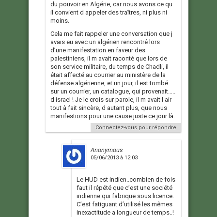
du pouvoir en Algérie, car nous avons ce qu
il convient d appeler des traîtres, ni plus ni
moins.
Cela me fait rappeler une conversation que j
avais eu avec un algérien rencontré lors
d’une manifestation en faveur des
palestiniens, il m avait raconté que lors de
son service militaire, du temps de Chadli, il
était affecté au courrier au ministère de la
défense algérienne, et un jour, il est tombé
sur un courrier, un catalogue, qui provenait…..
d israel ! Je le crois sur parole, il m avait l air
tout à fait sincère, d autant plus, que nous
manifestions pour une cause juste ce jour là.
Connectez-vous pour répondre
Anonymous
05/06/2013 à 12:03
Le HUD est indien..combien de fois
faut il répété que c’est une société
indienne qui fabrique sous licence.
C’est fatiguant d’utilisé les mêmes
inexactitude a longueur de temps..!