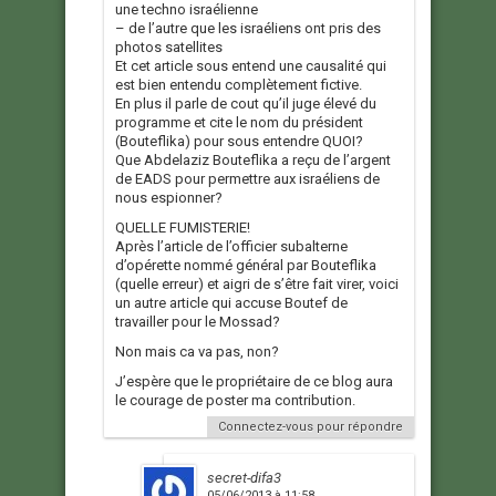
une techno israélienne
– de l’autre que les israéliens ont pris des
photos satellites
Et cet article sous entend une causalité qui
est bien entendu complètement fictive.
En plus il parle de cout qu’il juge élevé du
programme et cite le nom du président
(Bouteflika) pour sous entendre QUOI?
Que Abdelaziz Bouteflika a reçu de l’argent
de EADS pour permettre aux israéliens de
nous espionner?
QUELLE FUMISTERIE!
Après l’article de l’officier subalterne
d’opérette nommé général par Bouteflika
(quelle erreur) et aigri de s’être fait virer, voici
un autre article qui accuse Boutef de
travailler pour le Mossad?
Non mais ca va pas, non?
J’espère que le propriétaire de ce blog aura
le courage de poster ma contribution.
Connectez-vous pour répondre
secret-difa3
05/06/2013 à 11:58