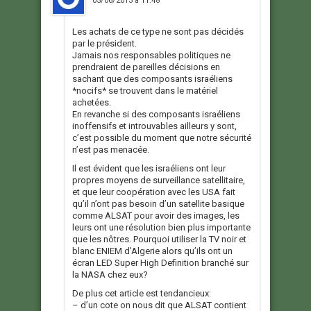
05/06/2013 à 11:48
Les achats de ce type ne sont pas décidés
par le président.
Jamais nos responsables politiques ne
prendraient de pareilles décisions en
sachant que des composants israéliens
*nocifs* se trouvent dans le matériel
achetées.
En revanche si des composants israéliens
inoffensifs et introuvables ailleurs y sont,
c’est possible du moment que notre sécurité
n’est pas menacée.
Il est évident que les israéliens ont leur
propres moyens de surveillance satellitaire,
et que leur coopération avec les USA fait
qu’il n’ont pas besoin d’un satellite basique
comme ALSAT pour avoir des images, les
leurs ont une résolution bien plus importante
que les nôtres. Pourquoi utiliser la TV noir et
blanc ENIEM d’Algerie alors qu’ils ont un
écran LED Super High Definition branché sur
la NASA chez eux?
De plus cet article est tendancieux:
– d’un cote on nous dit que ALSAT contient