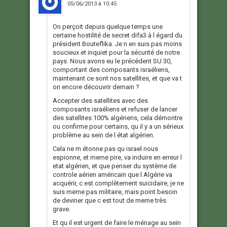
05/06/2013 à 10:45
On perçoit depuis quelque temps une
certaine hostilité de secret difa3 à l égard du
président Bouteflika. Je n en suis pas moins
soucieux et inquiet pour la sécurité de notre
pays. Nous avons eu le précédent SU 30,
comportant des composants israéliens,
maintenant ce sont nos satellites, et que va t
on encore découvrir demain ?
Accepter des satellites avec des
composants israéliens et refuser de lancer
des satellites 100% algériens, cela démontre
ou confirme pour certains, qu il y a un sérieux
problème au sein de l état algérien.
Cela ne m étonne pas qu israel nous
espionne, et meme pire, va induire en erreur l
etat algérien, et que penser du système de
controle aérien américain que l Algérie va
acquérir, c est complètement suicidaire, je ne
suis meme pas militaire, mais point besoin
de deviner que c est tout de meme très
grave.
Et qu il est urgent de faire le ménage au sein