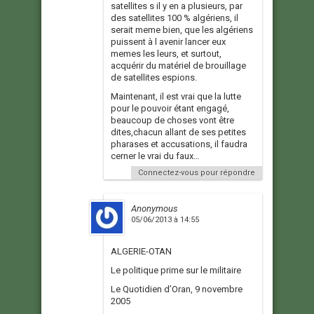
satellites s il y en a plusieurs, par
des satellites 100 % algériens, il
serait meme bien, que les algériens
puissent à l avenir lancer eux
memes les leurs, et surtout,
acquérir du matériel de brouillage
de satellites espions.
Maintenant, il est vrai que la lutte
pour le pouvoir étant engagé,
beaucoup de choses vont être
dites,chacun allant de ses petites
pharases et accusations, il faudra
cerner le vrai du faux…
Connectez-vous pour répondre
Anonymous
05/06/2013 à 14:55
ALGERIE-OTAN
Le politique prime sur le militaire
Le Quotidien d’Oran, 9 novembre
2005