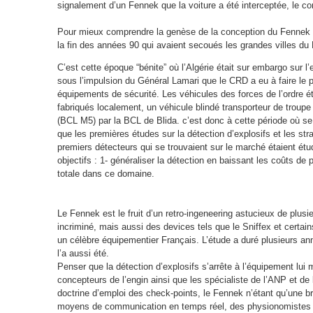
signalement d’un Fennek que la voiture a été interceptée, le con
Pour mieux comprendre la genèse de la conception du Fennek i
la fin des années 90 qui avaient secoués les grandes villes du 
C’est cette époque “bénite” où l’Algérie était sur embargo sur
sous l’impulsion du Général Lamari que le CRD a eu à faire le 
équipements de sécurité. Les véhicules des forces de l’ordre é
fabriqués localement, un véhicule blindé transporteur de troup
(BCL M5) par la BCL de Blida. c’est donc à cette période où se d
que les premières études sur la détection d’explosifs et les str
premiers détecteurs qui se trouvaient sur le marché étaient ét
objectifs : 1- généraliser la détection en baissant les coûts de
totale dans ce domaine.
Le Fennek est le fruit d’un retro-ingeneering astucieux de plusie
incriminé, mais aussi des devices tels que le Sniffex et certai
un célèbre équipementier Français. L’étude a duré plusieurs ann
l’a aussi été.
Penser que la détection d’explosifs s’arrête à l’équipement lu
concepteurs de l’engin ainsi que les spécialiste de l’ANP et d
doctrine d’emploi des check-points, le Fennek n’étant qu’une b
moyens de communication en temps réel, des physionomistes e