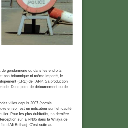
et de gendarmerie ou dans les endroits
st pas britannique ni même importé, le
velopement (CRD) de l’ANP. Sa production
riode. Donc point de détournement ou de
andes villes depuis 2007 (hormis
ve en soi, est un indicateur sur l’efficacité
ulier. Pour les plus dubitatifs, sa dernière
l’interception sur la RN05 dans la Wilaya de
ils d’Ali Belhadj. C’est suite au