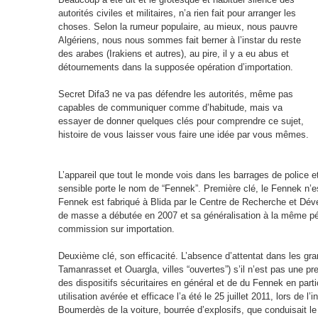
autorités civiles et militaires, n’a rien fait pour arranger les
choses. Selon la rumeur populaire, au mieux, nous pauvre
Algériens, nous nous sommes fait berner à l’instar du reste
des arabes (Irakiens et autres), au pire, il y a eu abus et
détournements dans la supposée opération d’importation.
Secret Difa3 ne va pas défendre les autorités, même pas
capables de communiquer comme d’habitude, mais va
essayer de donner quelques clés pour comprendre ce sujet,
histoire de vous laisser vous faire une idée par vous mêmes.
L’appareil que tout le monde vois dans les barrages de police 
sensible porte le nom de “Fennek”. Première clé, le Fennek n’e
Fennek est fabriqué à Blida par le Centre de Recherche et Dé
de masse a débutée en 2007 et sa généralisation à la même pé
commission sur importation.
Deuxième clé, son efficacité. L’absence d’attentat dans les gr
Tamanrasset et Ouargla, villes “ouvertes”) s’il n’est pas une preu
des dispositifs sécuritaires en général et de du Fennek en partic
utilisation avérée et efficace l’a été le 25 juillet 2011, lors de 
Boumerdès de la voiture, bourrée d’explosifs, que conduisait le f