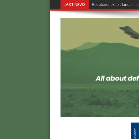
LAST NEWS
Rosoboronexport lance la p