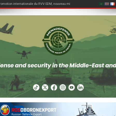
romotion internationale du RVV-SDM, nouveau missile air-air du Su-57E