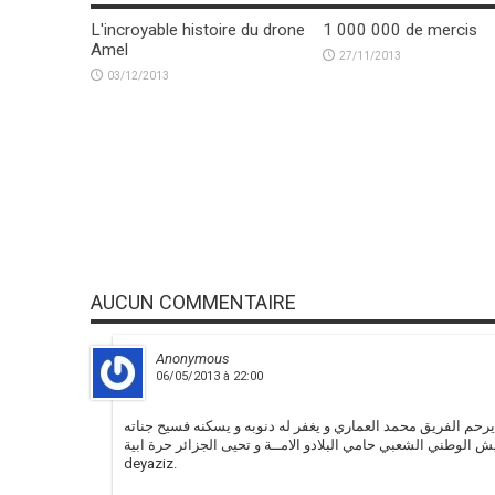
L'incroyable histoire du drone
1 000 000 de mercis
Amel
27/11/2013
03/12/2013
AUCUN COMMENTAIRE
Anonymous
06/05/2013 à 22:00
حم الفريق محمد العماري و يغفر له دنوبه و يسكنه فسيح جناته
ش الوطني الشعبي حامي البلادو الامــة و تحيى الجزائر حرة ابية
deyaziz.