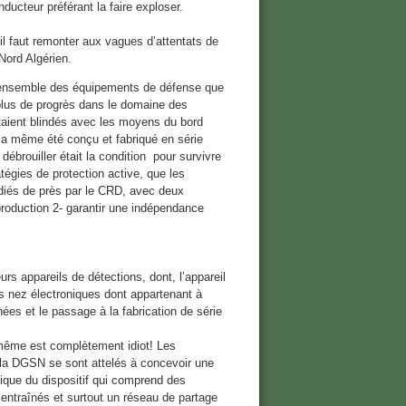
ducteur préférant la faire exploser.
l faut remonter aux vagues d’attentats de
Nord Algérien.
 l’ensemble des équipements de défense que
plus de progrès dans le domaine des
taient blindés avec les moyens du bord
e a même été conçu et fabriqué en série
ébrouiller était la condition pour survivre
atégies de protection active, que les
udiés de près par le CRD, avec deux
 production 2- garantir une indépendance
urs appareils de détections, dont, l’appareil
ns nez électroniques dont appartenant à
ées et le passage à la fabrication de série
i même est complètement idiot! Les
e la DGSN se sont attelés à concevoir une
rique du dispositif qui comprend des
ntraînés et surtout un réseau de partage