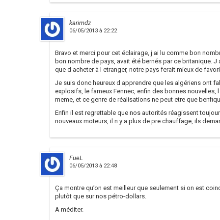
karimdz
06/05/2013 à 22:22
Bravo et merci pour cet éclairage, j ai lu comme bon nombr
bon nombre de pays, avait été bernés par ce britanique. J 
que d acheter à l etranger, notre pays ferait mieux de favori
Je suis donc heureux d apprendre que les algériens ont fab
explosifs, le fameux Fennec, enfin des bonnes nouvelles, l
meme, et ce genre de réalisations ne peut etre que benfiqu
Enfin il est regrettable que nos autorités réagissent touj
nouveaux moteurs, il n y a plus de pre chauffage, ils demar
FueL
06/05/2013 à 22:48
Ça montre qu’on est meilleur que seulement si on est coin
plutôt que sur nos pétro-dollars.
A méditer.