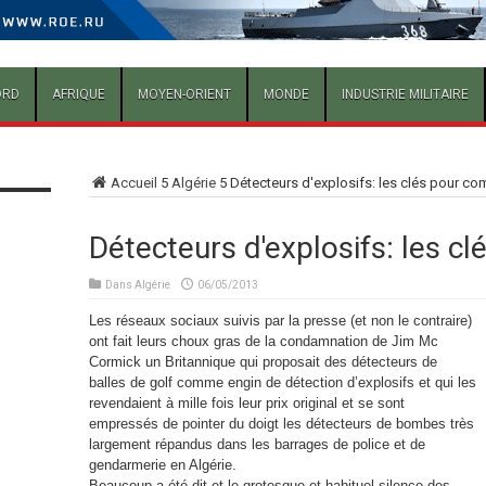
ORD
AFRIQUE
MOYEN-ORIENT
MONDE
INDUSTRIE MILITAIRE
Accueil
5
Algérie
5
Détecteurs d'explosifs: les clés pour c
Détecteurs d'explosifs: les c
Dans
Algérie
06/05/2013
Les réseaux sociaux suivis par la presse (et non le contraire)
ont fait leurs choux gras de la condamnation de Jim Mc
Cormick un Britannique qui proposait des détecteurs de
balles de golf comme engin de détection d’explosifs et qui les
revendaient à mille fois leur prix original et se sont
empressés de pointer du doigt les détecteurs de bombes très
largement répandus dans les barrages de police et de
gendarmerie en Algérie.
Beaucoup a été dit et le grotesque et habituel silence des