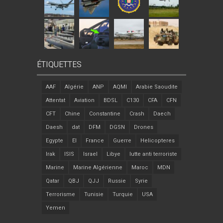
ÉTIQUETTES
AAF
Algérie
ANP
AQMI
Arabie Saoudite
Attentat
Aviation
BDSL
C130
CFA
CFN
CFT
Chine
Constantine
Crash
Daech
Daesh
dat
DFM
DGSN
Drones
Egypte
EI
France
Guerre
Helicopteres
Irak
ISIS
Israel
Libye
lutte anti terroriste
Marine
Marine Algérienne
Maroc
MDN
Qatar
QBJ
QJJ
Russie
Syrie
Terrorisme
Tunisie
Turquie
USA
Yemen