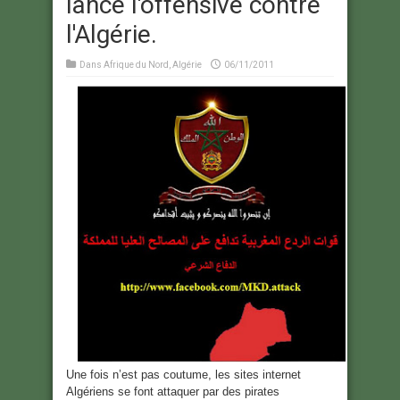
lance l'offensive contre
l'Algérie.
Dans
Afrique du Nord
,
Algérie
06/11/2011
Une fois n’est pas coutume, les sites internet
Algériens se font attaquer par des pirates