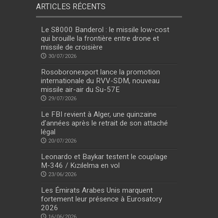
ARTICLES RÉCENTS
Le S8000 Banderol : le missile low-cost
qui brouille la frontière entre drone et
missile de croisière
30/07/2026
Rosoboronexport lance la promotion
internationale du RVV-SDM, nouveau
missile air-air du Su-57E
29/07/2026
Le FBI revient à Alger, une quinzaine
d’années après le retrait de son attaché
légal
20/07/2026
Leonardo et Baykar testent le couplage
M-346 / Kızılelma en vol
23/06/2026
Les Émirats Arabes Unis marquent
fortement leur présence à Eurosatory
2026
16/06/2026