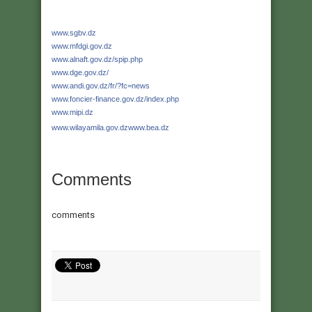
www.sgbv.dz
www.mfdgi.gov.dz
www.alnaft.gov.dz/spip.php
www.dge.gov.dz/
www.andi.gov.dz/fr/?fc=news
www.foncier-finance.gov.dz/ind
ex.php
www.mipi.dz
www.wilayamila.gov.dz
www.bea.dz
Comments
comments