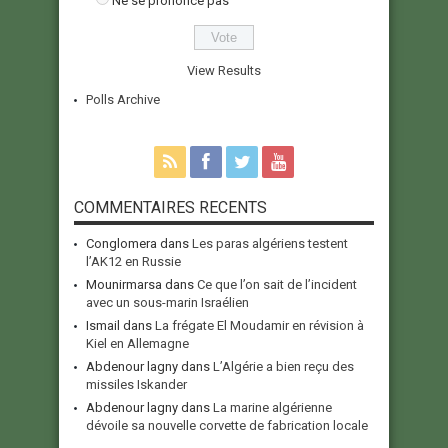
Ne se prononce pas
View Results
Polls Archive
COMMENTAIRES RECENTS
Conglomera
dans
Les paras algériens testent
l’AK12 en Russie
Mounirmarsa
dans
Ce que l’on sait de l’incident
avec un sous-marin Israélien
Ismail
dans
La frégate El Moudamir en révision à
Kiel en Allemagne
Abdenour lagny
dans
L’Algérie a bien reçu des
missiles Iskander
Abdenour lagny
dans
La marine algérienne
dévoile sa nouvelle corvette de fabrication locale