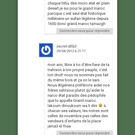
chaque tribu des micro etat en plein
desert je sui pour le grand maroc
parcque c est seul etat historique
millénaire un sultan légitime depuis
1650 donc grand maroc tamazgh
Connectez-vous pour répondre
secret-difa3
29/04/2012 à 21:17
mon ami, libre à toi d’être fiere de ta
trahison à ton propre peuple, c’est
ton droit! nous ne sommes pas fait
du même bois et ça on le sais.
Nous Algériens préférons aider nos
frères sahraoui plutot qu’aider le
narco état paradis des pédophile
que tu appelle Grand maroc.
lakoum dinoukoum wa li dini
à
chacun ses valeurs, les notres sont
celles de novembre pas celles des
vendeurs d’enfants de la place
jama3 el fnaa
Connectez-vous pour répondre