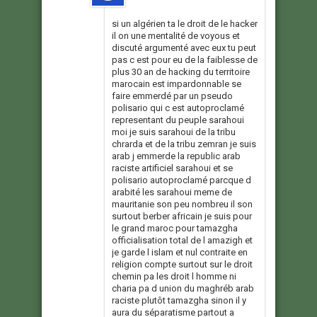
si un algérien ta le droit de le hacker
il on une mentalité de voyous et
discuté argumenté avec eux tu peut
pas c est pour eu de la faiblesse de
plus 30 an de hacking du territoire
marocain est impardonnable se
faire emmerdé par un pseudo
polisario qui c est autoproclamé
representant du peuple sarahoui
moi je suis sarahoui de la tribu
chrarda et de la tribu zemran je suis
arab j emmerde la republic arab
raciste artificiel sarahoui et se
polisario autoproclamé parcque d
arabité les sarahoui meme de
mauritanie son peu nombreu il son
surtout berber africain je suis pour
le grand maroc pour tamazgha
officialisation total de l amazigh et
je garde l islam et nul contraite en
religion compte surtout sur le droit
chemin pa les droit l homme ni
charia pa d union du maghréb arab
raciste plutôt tamazgha sinon il y
aura du séparatisme partout a