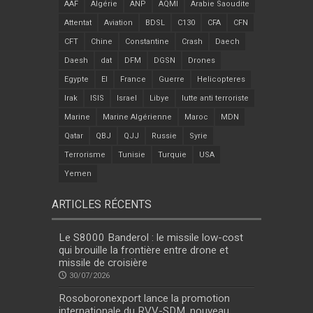
AAF
Algérie
ANP
AQMI
Arabie Saoudite
Attentat
Aviation
BDSL
C130
CFA
CFN
CFT
Chine
Constantine
Crash
Daech
Daesh
dat
DFM
DGSN
Drones
Egypte
EI
France
Guerre
Helicopteres
Irak
ISIS
Israel
Libye
lutte anti terroriste
Marine
Marine Algérienne
Maroc
MDN
Qatar
QBJ
QJJ
Russie
Syrie
Terrorisme
Tunisie
Turquie
USA
Yemen
ARTICLES RÉCENTS
Le S8000 Banderol : le missile low-cost
qui brouille la frontière entre drone et
missile de croisière
30/07/2026
Rosoboronexport lance la promotion
internationale du RVV-SDM, nouveau