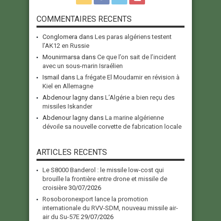
COMMENTAIRES RECENTS
Conglomera
dans
Les paras algériens testent
l’AK12 en Russie
Mounirmarsa
dans
Ce que l’on sait de l’incident
avec un sous-marin Israélien
Ismail
dans
La frégate El Moudamir en révision à
Kiel en Allemagne
Abdenour lagny
dans
L’Algérie a bien reçu des
missiles Iskander
Abdenour lagny
dans
La marine algérienne
dévoile sa nouvelle corvette de fabrication locale
ARTICLES RECENTS
Le S8000 Banderol : le missile low-cost qui
brouille la frontière entre drone et missile de
croisière
30/07/2026
Rosoboronexport lance la promotion
internationale du RVV-SDM, nouveau missile air-
air du Su-57E
29/07/2026