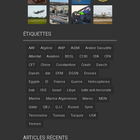
ÉTIQUETTES
AAF
Algérie
ANP
AQMI
Arabie Saoudite
Attentat
Aviation
BDSL
C130
CFA
CFN
CFT
Chine
Constantine
Crash
Daech
Daesh
dat
DFM
DGSN
Drones
Egypte
EI
France
Guerre
Helicopteres
Irak
ISIS
Israel
Libye
lutte anti terroriste
Marine
Marine Algérienne
Maroc
MDN
Qatar
QBJ
QJJ
Russie
Syrie
Terrorisme
Tunisie
Turquie
USA
Yemen
ARTICLES RÉCENTS