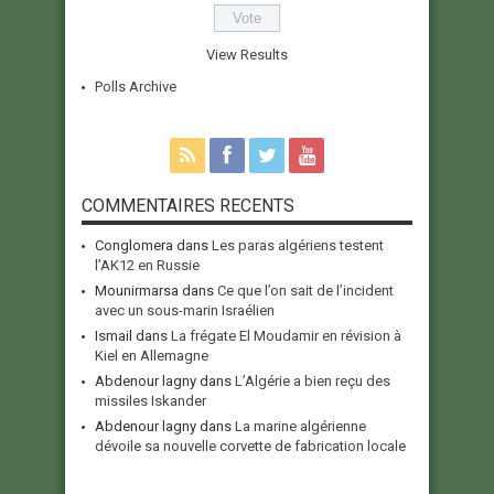
View Results
Polls Archive
COMMENTAIRES RECENTS
Conglomera
dans
Les paras algériens testent
l’AK12 en Russie
Mounirmarsa
dans
Ce que l’on sait de l’incident
avec un sous-marin Israélien
Ismail
dans
La frégate El Moudamir en révision à
Kiel en Allemagne
Abdenour lagny
dans
L’Algérie a bien reçu des
missiles Iskander
Abdenour lagny
dans
La marine algérienne
dévoile sa nouvelle corvette de fabrication locale