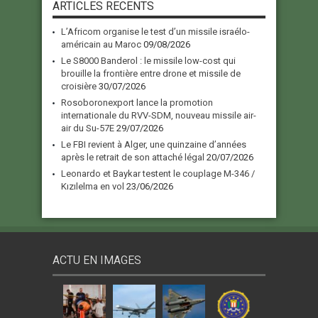
ARTICLES RECENTS
L’Africom organise le test d’un missile israélo-
américain au Maroc
09/08/2026
Le S8000 Banderol : le missile low-cost qui
brouille la frontière entre drone et missile de
croisière
30/07/2026
Rosoboronexport lance la promotion
internationale du RVV-SDM, nouveau missile air-
air du Su-57E
29/07/2026
Le FBI revient à Alger, une quinzaine d’années
après le retrait de son attaché légal
20/07/2026
Leonardo et Baykar testent le couplage M-346 /
Kızılelma en vol
23/06/2026
ACTU EN IMAGES